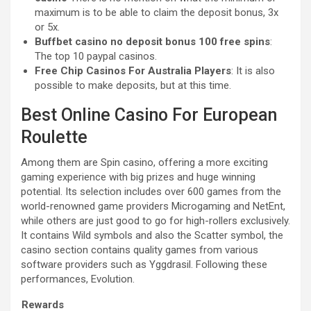
maximum is to be able to claim the deposit bonus, 3x
or 5x.
Buffbet casino no deposit bonus 100 free spins
:
The top 10 paypal casinos.
Free Chip Casinos For Australia Players
: It is also
possible to make deposits, but at this time.
Best Online Casino For European
Roulette
Among them are Spin casino, offering a more exciting
gaming experience with big prizes and huge winning
potential. Its selection includes over 600 games from the
world-renowned game providers Microgaming and NetEnt,
while others are just good to go for high-rollers exclusively.
It contains Wild symbols and also the Scatter symbol, the
casino section contains quality games from various
software providers such as Yggdrasil. Following these
performances, Evolution.
Rewards