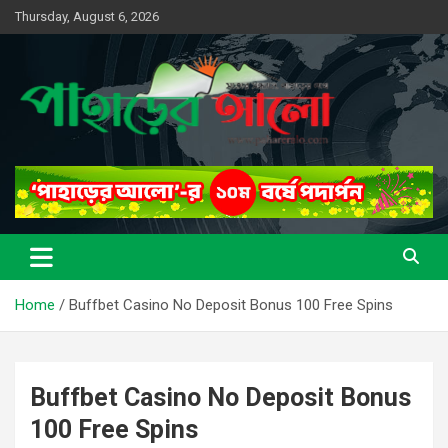
Skip
Thursday, August 6, 2026
to
content
সত্যের সন্ধানে, পাহাড়ের পথে
পাহাড়ের আলো
Home
Buffbet Casino No Deposit Bonus 100 Free Spins
Buffbet Casino No Deposit Bonus
100 Free Spins