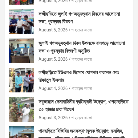
August 5, 2026
পাহাড়ের আলো
লক্ষ্মীছড়িতে জুলাই গণঅভ্যুত্থান দিবসের আলোচনা
সভা, পুরস্কার বিতরণ
August 5, 2026
পাহাড়ের আলো
জুলাই গণঅভ্যুত্থান দিবস উপলক্ষে রামগড়ে আলোচনা
সভা ও পুরস্কার বিতরণী অনুষ্ঠিত
August 5, 2026
পাহাড়ের আলো
লক্ষ্মীছড়িতে ইউএনও হিসেবে যোগদান করলেন মোঃ
রিফাতুল ইসলাম
August 4, 2026
পাহাড়ের আলো
সবুজায়নে সেনাবাহিনীর ব্যতিক্রমী উদ্যোগ, খাগড়াছড়িতে
৩৫ হাজার চারা বিতরণ
August 3, 2026
পাহাড়ের আলো
পানছড়িতে বিজিবির জনকল্যাণমূলক উদ্যোগ: মসজিদ,