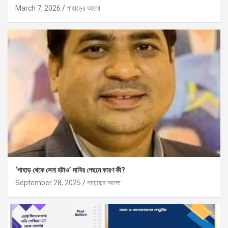
March 7, 2026
পাহাড়ের আলো
‘পাহাড় থেকে সেনা হটাও’ দাবির পেছনে কারণ কী?
September 28, 2025
পাহাড়ের আলো