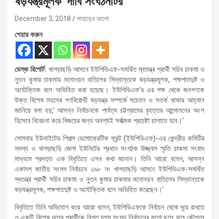
ষড়যন্ত্রমূলক’ দাবি সংঘঠনটির
December 3, 2018
পাহাড়ের আলো
শেয়ার করুন
ডেস্ক রিপোর্ট:
খাগড়াছড়ি আসনে ইউপিডিএফ-সমর্থিত স্বতন্ত্র প্রার্থী সচিব চাকমা ও
নুতন কুমার চাকমার মনোনয়ন বাতিলের সিদ্ধান্তকে ষড়যন্ত্রমূলক, পক্ষপাতদুষ্ট ও
অযৌক্তিক বলে অভিহিত করা হয়েছে। ইউপিডিএফ’র এর পক্ষ থেকে জনগণকে
উক্ত বিশেষ মহলের গণবিরোধী ষড়যন্ত্র সম্পর্কে সচেতন ও সতর্ক থাকার আহ্বান
জানিয়ে বলা হয়,‘ আসন্ন নির্বাচনকে পার্বত্য চট্টগ্রামের বৃহত্তর আন্দোলনের অংশ
হিসেবে বিবেচনা করে বিজয়ের জন্য অবশ্যই সর্বাত্মক প্রচেষ্টা চালাতে হবে।’
সোমবার ইউনাইটেড পিপল্স ডেমোক্রেটিক ফ্রন্ট (ইউপিডিএফ)-এর কেন্দ্রীয় কমিটির
সদস্য ও খাগড়াছড়ি জেলা ইউনিটের প্রধান সংগঠক উজ্জ্বল স্মৃতি চাকমা সংবাদ
মাধ্যমে প্রদত্ত এক বিবৃতিতে এসব কথা জানান। তিনি আরো বলেন, আসন্ন
একাদশ জাতীয় সংসদ নির্বাচনে ২৯৮ নং খাগড়াছড়ি আসনে ইউপিডিএফ-সমর্থিত
স্বতন্ত্র প্রার্থী সচিব চাকমা ও নুতন কুমার চাকমার মনোনয়ন বাতিলের সিদ্ধান্তকে
ষড়যন্ত্রমূলক, পক্ষপাতদুষ্ট ও অযৌক্তিক বলে অভিহিত করেছেন।’
বিবৃতিতে তিনি অভিযোগ করে আরো বলেন, ইউপিডিএফকে নির্বাচন থেকে দূরে রাখতে
ও একটি বিশেষ দলের প্রার্থীকে বিগত দশম সংসদ নির্বাচনের মতো ছলে বলে কৌশলে