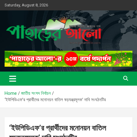
Skip
Saturday, August 8, 2026
to
content
সত্যের সন্ধানে, পাহাড়ের পথে
পাহাড়ের আলো
Home
জাতীয় সংসদ নির্বাচন
‘ইউপিডিএফ’র প্রার্থীদের মনোনয়ন বাতিল ষড়যন্ত্রমূলক’ দাবি সংঘঠনটির
‘ইউপিডিএফ’র প্রার্থীদের মনোনয়ন বাতিল