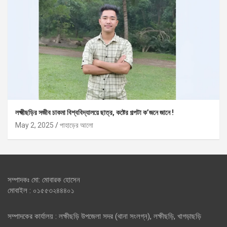
লক্ষ্মীছড়ির সজীব চাকমা বিশ্ববিদ্যালয়ে ছাত্র, কষ্টের গল্পটা ক’জনে জানে !
May 2, 2025
পাহাড়ের আলো
সম্পাদকঃ মো: মোবারক হোসেন
মোবাইল : ০১৫৫৩২৪৪৪০১
সম্পাদকের কার্যালয় : লক্ষীছড়ি উপজেলা সদর (থানা সংলগ্ন), লক্ষীছড়ি, খাগড়াছড়ি