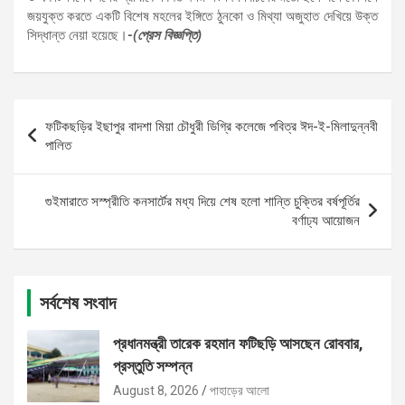
জয়যুক্ত করতে একটি বিশেষ মহলের ইঙ্গিতে ঠুনকো ও মিথ্যা অজুহাত দেখিয়ে উক্ত
সিদ্ধান্ত নেয়া হয়েছে।
-(প্রেস বিজ্ঞপ্তি)
Post
ফটিকছড়ির ইছাপুর বাদশা মিয়া চৌধুরী ডিগ্রি কলেজে পবিত্র ঈদ-ই-মিলাদুন্নবী
navigation
পালিত
গুইমারাতে সস্প্রীতি কনসার্টের মধ্য দিয়ে শেষ হলো শান্তি চুক্তির বর্ষপূর্তির
বর্ণাঢ্য আয়োজন
সর্বশেষ সংবাদ
প্রধানমন্ত্রী তারেক রহমান ফটিছড়ি আসছেন রোববার,
প্রস্তুতি সম্পন্ন
August 8, 2026
পাহাড়ের আলো