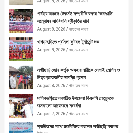
August 8, 2026
পাহাড়ের আলো
পার্বত্য অঞ্চলে টেকসই সম্প্রীতি রক্ষায় ‘অবাঙালি’
সম্বোধন সাংবিধানি স্বীকৃতির দাবি
August 8, 2026
পাহাড়ের আলো
খাগড়াছড়িতে প্রমিলা ফুটবল টুর্নামেন্ট শুরু
August 8, 2026
পাহাড়ের আলো
লক্ষ্মীছড়ি জোন কর্তৃক অসহায় নারীকে সেলাই মেশিন ও
নিত্যপ্রয়োজনীয় সামগ্রি প্রদান
August 8, 2026
পাহাড়ের আলো
মানিকছড়িতে নবগঠিত উপজেলা বিএনপি নেতৃবৃন্দকে
জমকালো আয়োজনে সংবর্ধনা
August 7, 2026
পাহাড়ের আলো
স্থানীয়দের সাথে মতবিনিময় করলেন লক্ষ্মীছড়ি নবাগত