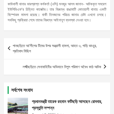
কাউখালী থানার ভারপ্রাপ্ত কর্মকর্তা (ওসি) মনজুর আলম জানান- আটককৃত সমরেশ
ইউপিডিএফ’র চিহ্নিত কালেক্টর। তার বিরুদ্ধে রাঙামাটি কোতয়ালী থানায় একটি
বিস্পোরক মামলা রয়েছে। বাকী তিনজনের পরিচয় জানার চেষ্টা এখনো চলছে।
সবকিছু প্রক্রিয়া শেষে তাদের বিরুদ্ধে আইনানুগ ব্যবস্থা নেওয়া হবে।
Post
পানছড়িতে আ’লীগের টিমের উপর সন্ত্রাসী হামলা, আহত ৩, গাড়ি ভাংচুর,
navigation
প্রতিবাদ মিছিল
লক্ষ্মীছড়িতে সেনাবাহিনীর অভিযানে বিপুল পরিমাণ অবৈধ কাঠ আটক
সর্বশেষ সংবাদ
প্রধানমন্ত্রী তারেক রহমান ফটিছড়ি আসছেন রোববার,
প্রস্তুতি সম্পন্ন