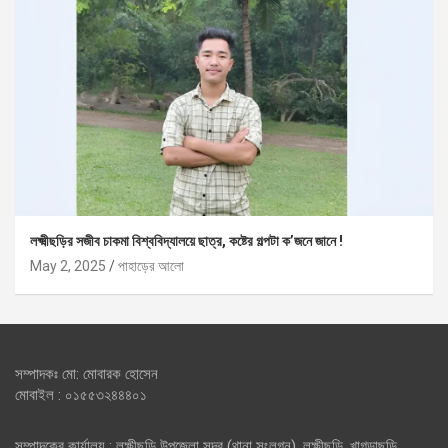
লক্ষ্মীছড়ির সজীব চাকমা বিশ্ববিদ্যালয়ে ছাত্র, কষ্টের গল্পটা ক’জনে জানে !
May 2, 2025
পাহাড়ের আলো
সম্পাদকঃ মো: মোবারক হোসেন
মোবাইল : ০১৫৫৩২৪৪৪০১
সম্পাদকের কার্যালয় : লক্ষীছড়ি উপজেলা সদর (থানা সংলগ্ন), লক্ষীছড়ি, খাগড়াছড়ি