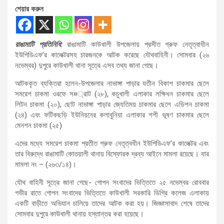
শেয়ার করুন
রাঙামাটি প্রতিনিধি:
রাঙামাটি কাউখালী উপজেলায় প্রসীত গ্রুফ নেতৃত্বাধীন
ইউপিডিএফ’র কালেক্টরসহ চারজনকে আটক করেছে যৌথবাহিনী। সোমবার (২৬
নভেম্বর) দুপুরে কাউখালী থানা সূত্রে এসব তথ্য জানা গেছে।
আটককৃত ব্যক্তিরা হলেন-উপজেলার নাভাঙ্গা পাড়ার যতীন বিকাশ চাকমার ছেলে
সমরেশ চাকমা ওরফে স¤্রাট (২৮), কচুখালী এলাকার লক্ষিধন চাকমার ছেলে
লিটন চাকমা (২০), ছোট নাভাঙ্গা পাড়ার জ্যেতিময় চাকমার ছেলে এডিশন চাকমা
(২৪) এবং ফটিকছড়ি ইউনিয়নের কলাবুনিয়া এলাকার শশী ভূষণ চাকমার ছেলে
মেনশন চাকমা (২৫)
এদের মধ্যে সমরেশ চাকমা প্রতীত গ্রুফ নেতৃত্বধীন ইউপিডিএফ’র কালেক্টর এবং
তার বিরুদ্ধে রাঙামাটি কোতয়ালী থানায় বিস্ফোরক দ্রব্য আইনে মামলা রয়েছে। যার
মামলা নং – (২৬৩/১৪)।
যৌথ বাহিনী সূত্রে জানা গেছে- গোপন সংবাদের ভিত্তিতে ২৫ নভেম্বর রোববার
গভীর রাতে গোপন সংবাদের ভিত্তিতে কাউখালী সরকারি ডিগ্রি কলেজ এলাকায়
একটি বাড়ীতে অভিযান চালিয়ে তাদের আটক করা হয়। জিজ্ঞাসাবাদ শেষে তাদের
সোমবার দুপুরে কাউখালী থানায় হস্তান্তর করা হয়েছে।