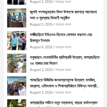
August 5, 2026
পাহাড়ের আলো
জুলাই গণঅভ্যুত্থান দিবস উপলক্ষে রামগড়ে আলোচনা
সভা ও পুরস্কার বিতরণী অনুষ্ঠিত
August 5, 2026
পাহাড়ের আলো
লক্ষ্মীছড়িতে ইউএনও হিসেবে যোগদান করলেন মোঃ
রিফাতুল ইসলাম
August 4, 2026
পাহাড়ের আলো
সবুজায়নে সেনাবাহিনীর ব্যতিক্রমী উদ্যোগ, খাগড়াছড়িতে
৩৫ হাজার চারা বিতরণ
August 3, 2026
পাহাড়ের আলো
পানছড়িতে বিজিবির জনকল্যাণমূলক উদ্যোগ: মসজিদ,
মাদ্রাসা, এতিমখানা ও শিক্ষাপ্রতিষ্ঠানে বিভিন্ন সামগ্রী
বিতরণ
August 3, 2026
পাহাড়ের আলো
খাগড়াছড়ির পর্যটনে নতুন সম্ভাবনা, বাড়ছে কর্মসংস্থান