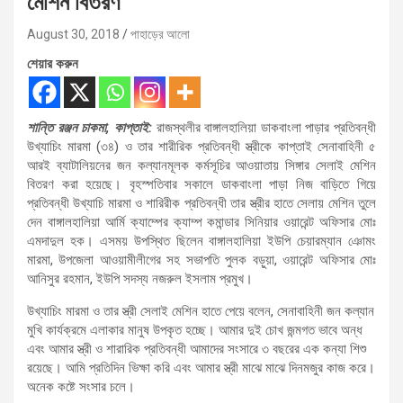
মেশিন বিতরণ
August 30, 2018
পাহাড়ের আলো
শেয়ার করুন
শান্তি রঞ্জন চাকমা, কাপ্তাই:
রাজস্থলীর বাঙ্গালহালিয়া ডাকবাংলা পাড়ার প্রতিবন্ধী
উখ্যাচিং মারমা (৩৪) ও তার শারীরিক প্রতিবন্ধী স্ত্রীকে কাপ্তাই সেনাবাহিনী ৫
আরই ব্যাটালিয়নের জন কল্যানমূলক কর্মসূচির আওয়াতায় সিঙ্গার সেলাই মেশিন
বিতরণ করা হয়েছে। বৃহস্পতিবার সকালে ডাকবাংলা পাড়া নিজ বাড়িতে গিয়ে
প্রতিবন্ধী উখ্যাচি মারমা ও শারিরীক প্রতিবন্ধী তার স্ত্রীর হাতে সেলায় মেশিন তুলে
দেন বাঙ্গালহালিয়া আর্মি ক্যাম্পের ক্যাম্প কমান্ডার সিনিয়ার ওয়ারেন্ট অফিসার মোঃ
এমদাদুল হক। এসময় উপস্থিত ছিলেন বাঙ্গালহালিয়া ইউপি চেয়ারম্যান ঞোমং
মারমা, উপজেলা আওয়ামীলীগের সহ সভাপতি পুলক বড়ুয়া, ওয়ারেন্ট অফিসার মোঃ
আনিসুর রহমান, ইউপি সদস্য নজরুল ইসলাম প্রমুখ।
উখ্যাচিং মারমা ও তার স্ত্রী সেলাই মেশিন হাতে পেয়ে বলেন, সেনাবাহিনী জন কল্যান
মুখি কার্যক্রমে এলাকার মানুষ উপকৃত হচ্ছে। আমার দুই চোখ জন্মগত ভাবে অন্ধ
এবং আমার স্ত্রী ও শারারিক প্রতিবন্ধী আমাদের সংসারে ৩ বছরের এক কন্যা শিশু
রয়েছে। আমি প্রতিদিন ভিক্ষা করি এবং আমার স্ত্রী মাঝে মাঝে দিনমজুর কাজ করে।
অনেক কষ্টে সংসার চলে।