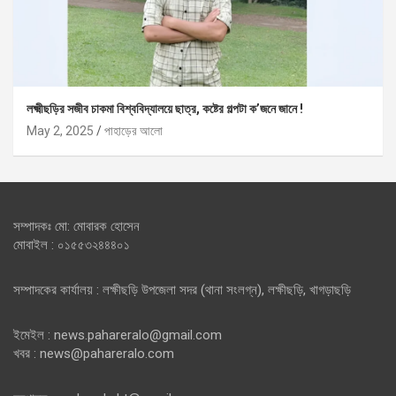
লক্ষ্মীছড়ির সজীব চাকমা বিশ্ববিদ্যালয়ে ছাত্র, কষ্টের গল্পটা ক’জনে জানে !
May 2, 2025
পাহাড়ের আলো
সম্পাদকঃ মো: মোবারক হোসেন
মোবাইল : ০১৫৫৩২৪৪৪০১
সম্পাদকের কার্যালয় : লক্ষীছড়ি উপজেলা সদর (থানা সংলগ্ন), লক্ষীছড়ি, খাগড়াছড়ি
ইমেইল : news.pahareralo@gmail.com
খবর : news@pahareralo.com