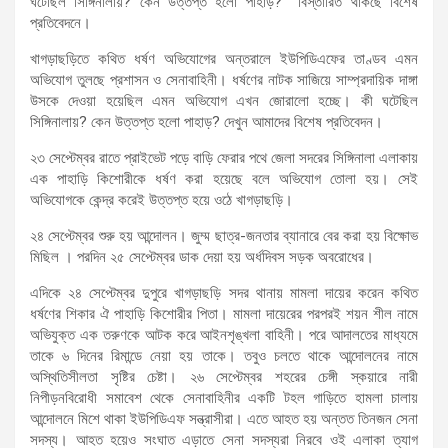
ঘটেছিল সিঙ্গিনালায়? কেন উত্তপ্ত হলো পাহাড়? বিস্তারিত থাকছে বিশেষ
প্রতিবেদনে।
খাগড়াছড়িতে কথিত ধর্ষণ অভিযোগের অন্তরালে ইউপিডিএফের তাণ্ডব এমন
অভিযোগ তুলছে প্রশাসন ও সেনাবাহিনী। ধর্ষণের নাটক সাজিয়ে সাম্প্রদায়িক দাঙ্গা
উসকে দেওয়া হয়েছিল এমন অভিযোগ এখন জোরালো হচ্ছে। কী ঘটেছিল
সিঙ্গিনালায়? কেন উত্তপ্ত হলো পাহাড়? দেখুন আমাদের বিশেষ প্রতিবেদন।
২৩ সেপ্টেম্বর রাতে প্রাইভেট পড়ে বাড়ি ফেরার পথে জেলা সদরের সিঙ্গিনালা এলাকায়
এক পাহাড়ি কিশোরীকে ধর্ষণ করা হয়েছে বলে অভিযোগ তোলা হয়। সেই
অভিযোগকে কেন্দ্র করেই উত্তপ্ত হয়ে ওঠে খাগড়াছড়ি।
২৪ সেপ্টেম্বর শুরু হয় আন্দোলন। জুম্ম ছাত্র-জনতার ব্যানারে বের করা হয় বিক্ষোভ
মিছিল । পরদিন ২৫ সেপ্টেম্বর ডাক দেয়া হয় অর্ধদিবস সড়ক অবরোধের।
এদিকে ২৪ সেপ্টেম্বর দুপুরে খাগড়াছড়ি সদর থানায় মামলা দায়ের করেন কথিত
ধর্ষণের শিকার ঐ পাহাড়ি কিশোরীর পিতা। মামলা দায়েরের পরপরই শয়ন শীল নামে
অভিযুক্ত এক তরুণকে আটক করে আইনশৃঙ্খলা বাহিনী। পরে আদালতের মাধ্যমে
তাকে ৬ দিনের রিমান্ডে নেয়া হয় তাকে। তবুও চলতে থাকে আন্দোলনের নামে
অস্থিতিসীলতা সৃষ্টির চেষ্টা। ২৬ সেপ্টেম্বর শহরের চেঙ্গী স্কয়ারে নারী
নিপীড়নবিরোধী সমাবেশ থেকে সেনাবাহিনীর একটি টহল গাড়িতে হামলা চালায়
আন্দোলনে মিশে থাকা ইউপিডিএফ সন্ত্রাসীরা। এতে আহত হয় অন্তত তিনজন সেনা
সদস্য। আহত হয়েও সংঘাত এড়াতে সেনা সদস্যরা নিরবে ওই এলাকা ত্যাগ