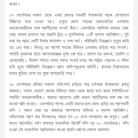
করেন।
২৭ সেপ্টেম্বর সকাল থেকে এবার জেলার সবকটি উপজেলার সড়ক যোগাযোগ
বিচ্ছিন্ন করে দেওয়া হয়। দুপুরে জেলা শহরের নায়ানখাইয়া এলাকায়
অবরোধকারীদের সঙ্গে স্থানীয়দের সংঘর্ষ বাঁধে। একপর্যায়ে স্বনির্ভর বাজারে বেছে
বেছে হামলা চালানো হয় বাঙালি হিন্দু ও মুসলিমদের ১৩টি ব্যবসা প্রতিষ্ঠানে। লুট
করা হয় প্রায় কোটি টাকার মালামাল ও নগদ অর্থ। পরিস্থিতি নিয়ন্ত্রণে দুপুরে জারি
হয় ১৪৪ ধারা। কিন্তু এর আগেই শহরের বিভিন্ন এলাকায় ছড়িয়ে পড়ে সংঘর্ষ।
পাহাড়ি যুবকদের হাতে আগ্নেয়াস্ত্রের দৃশ্য ধরা পড়ে। হামলা হয় ব্যাংক, হোটেল ও
রেস্তোরাঁয়। বিকেল পর্যন্ত দফায় দফায় সংঘর্ষ চলার পর সাউন্ড গ্রেনেড ও ফাঁকা
গুলি ছুড়ে পরিস্থিতি নিয়ন্ত্রণে আনে আইনশৃঙ্খলা বাহিনী। রাতভর নিরাপত্তার
চাদরে মুড়িয়ে ফেলা হয় পুরো খাগড়াছড়ি শহর।
২৮ সেপ্টেম্বর রবিবার সকালে সহিংসতা ছড়িয়ে পড়ে গুইমারা উপজেলার রামসু
বাজারে। সকাল থেকেই জেলার বিভিন্ন স্থান থেকে জড়ো হতে থাকে ইউপিডিএফ
সমর্থিত অবরোধকারীরা। বাজারে প্রবেশের চেষ্টা করলে স্থানীয়দের সঙ্গে শুরু হয়
ধাওয়া পাল্টা ধাওয়া। একপর্যায়ে পাশের একটি ভবনের ছাদ থেকে ছোঁড়া হয় প্রাণঘাতী
গুলি । আগুন দেয়া হয় বাজারের আশপাশের বাড়িঘর ও ব্যবসা প্রতিষ্ঠান।
সহিংসতায় প্রাণ যায় তিনজনের, আহত হন ১৩ সেনা সদস্যসহ বহু মানুষ। এরই
মধ্যে আলোচিত ধর্ষণ মামলার ফরেনসিক রিপোর্ট ফাঁস হয় ৩০ সেপ্টেম্বর। ফাঁস
হওয়া ওই ফরেনসিক প্রতিবেদনে পাওয়া যায়নি ধর্ষণের কোনো আলামত