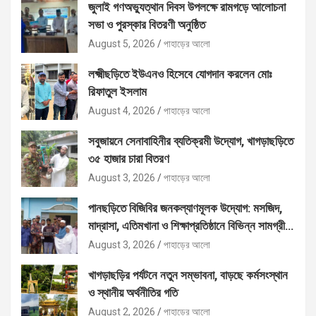
জুলাই গণঅভ্যুত্থান দিবস উপলক্ষে রামগড়ে আলোচনা
সভা ও পুরস্কার বিতরণী অনুষ্ঠিত
August 5, 2026
পাহাড়ের আলো
লক্ষ্মীছড়িতে ইউএনও হিসেবে যোগদান করলেন মোঃ
রিফাতুল ইসলাম
August 4, 2026
পাহাড়ের আলো
সবুজায়নে সেনাবাহিনীর ব্যতিক্রমী উদ্যোগ, খাগড়াছড়িতে
৩৫ হাজার চারা বিতরণ
August 3, 2026
পাহাড়ের আলো
পানছড়িতে বিজিবির জনকল্যাণমূলক উদ্যোগ: মসজিদ,
মাদ্রাসা, এতিমখানা ও শিক্ষাপ্রতিষ্ঠানে বিভিন্ন সামগ্রী
বিতরণ
August 3, 2026
পাহাড়ের আলো
খাগড়াছড়ির পর্যটনে নতুন সম্ভাবনা, বাড়ছে কর্মসংস্থান
ও স্থানীয় অর্থনীতির গতি
August 2, 2026
পাহাড়ের আলো