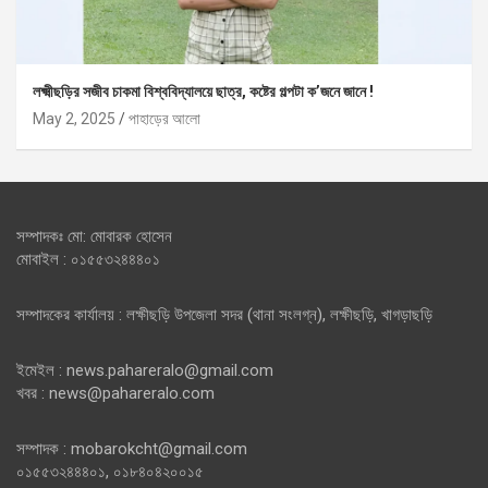
লক্ষ্মীছড়ির সজীব চাকমা বিশ্ববিদ্যালয়ে ছাত্র, কষ্টের গল্পটা ক’জনে জানে !
May 2, 2025
পাহাড়ের আলো
সম্পাদকঃ মো: মোবারক হোসেন
মোবাইল : ০১৫৫৩২৪৪৪০১
সম্পাদকের কার্যালয় : লক্ষীছড়ি উপজেলা সদর (থানা সংলগ্ন), লক্ষীছড়ি, খাগড়াছড়ি
ইমেইল : news.pahareralo@gmail.com
খবর : news@pahareralo.com
সম্পাদক : mobarokcht@gmail.com
০১৫৫৩২৪৪৪০১, ০১৮৪০৪২০০১৫