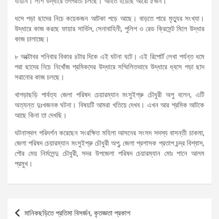
যায়নি। লাশ উদ্ধারে তৎপরতা চলছে। আহত হয়েছে আরো ৫জন।
ধসে পড়া ছাদের নিচে কয়েকজন আটকা পড়ে আছে। বাড়তে পারে মৃত্যুর সংখ্যা।
উদ্ধারে কাজ করছে ফায়ার সার্ভিস, সেনাবাহিনী, পুলিশ ও রেড ক্রিসেন্ট মিলে উদ্ধার
কাজ চালাচ্ছে।
৮ অক্টোবর শনিবার বিকার ৪টার দিকে এই ঘটনা ঘটে। এই রিপোর্ট লেখা পর্যন্ত ধমে
পরা ছাদের নিচে নিখোঁজ শ্রমিকদের উদ্ধারে সম্মিলিতভাবে উদ্ধারে ধ্বসে পড়া ছাদ
সরানোর কাজ চলছে।
খাগড়াছড়ি পার্বত্য জেলা পরিষদ চেয়ারম্যান মংসুইপ্রু চৌধুরী অপু বলেন, এটি
অত্যন্ত দুঃখজনক ঘটনা। বিষয়টি আমরা খতিয়ে দেখব। এখন আর শ্রমিক আটকে
আছে কিনা তা দেখছি।
ঘটনাস্থল পরিদর্শন করেছেন সংরক্ষিত মহিলা আসনের সংসদ সদস্য বাসন্তী চাকমা,
জেলা পরিষদ চেয়ারম্যান মংসুইপ্রু চৌধুরী অপু, জেলা প্রশাসক প্রতাপ চন্দ্র বিশ্বাস,
পৌর মেয় নির্মলেন্দু চৌধুরী, সদর উপজেলা পরিষদ চেয়ারম্যান মোঃ শানে আলম
প্রমুখ।
Post
মানিকছড়িতে প্রতিমা বিসর্জন, কৃতজ্ঞতা প্রকাশ