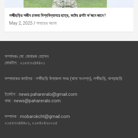
লক্ষ্মীছড়ির সজীব চাকমা বিশ্ববিদ্যালয়ে ছাত্র, কষ্টের গল্পটা ক’জনে জানে !
May 2, 2025
পাহাড়ের আলো
সম্পাদকঃ মো: মোবারক হোসেন
মোবাইল : ০১৫৫৩২৪৪৪০১
সম্পাদকের কার্যালয় : লক্ষীছড়ি উপজেলা সদর (থানা সংলগ্ন), লক্ষীছড়ি, খাগড়াছড়ি
ইমেইল : news.pahareralo@gmail.com
খবর : news@pahareralo.com
সম্পাদক : mobarokcht@gmail.com
০১৫৫৩২৪৪৪০১, ০১৮৪০৪২০০১৫