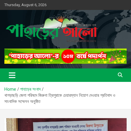
Skip
Thursday, August 6, 2026
to
content
সত্যের সন্ধানে, পাহাড়ের পথে
পাহাড়ের আলো
Home
পাহাড়ের সংবাদ
খাগড়াছড়ি জেলা পরিষদে জিরুনা ত্রিপুরাকে চেয়ারম্যান নিয়োগ দেওয়ার প্রতিবাদ ও
সাংবাদিক সম্মেলন অনুষ্ঠিত