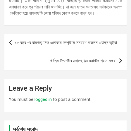
জানাচ্ছি। এবং আগামী ২৪ঘন্টার মধ্যে খাগড়াছড়ি জেলা পরিষদ চেয়ারম্যান’কে
অপসারণ করে পুন গঠনের দাবি জানাচ্ছি। না হলে ছাত্র জনতাসহ সর্বস্থরের জনগণ
একত্রিত হয়ে খাগড়াছড়ি জেলা পরিষদ ঘেরাও করতে বাদ্য হব।
Post
১৮ বছর পর রামগড়ে নিজ এলাকায় সম্প্রীতি সমাবেশ করলেন ওয়াদুদ ভূইয়া
navigation
পার্বত্য উপদেষ্টার মহালছড়ির মনাটেক গ্রাম সফর
Leave a Reply
You must be
logged in
to post a comment.
সর্বশেষ সংবাদ