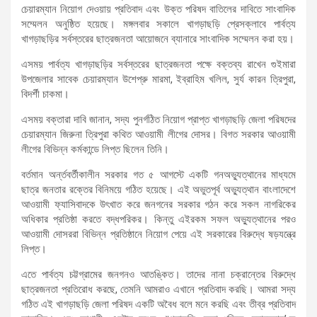
চেয়ারম্যান নিয়োগ দেওয়ায় প্রতিবাদ এবং উক্ত পরিষদ বাতিলের দাবিতে সাংবাদিক
সম্মেলন অনুষ্ঠিত হয়েছে। মঙ্গলবার সকালে খাগড়াছড়ি প্রেসক্লাবে পার্বত্য
খাগড়াছড়ির সর্বস্তরের ছাত্রজনতা আয়োজনে ব্যানারে সাংবাদিক সম্মেলন করা হয়।
এসময় পার্বত্য খাগড়াছড়ির সর্বস্তরের ছাত্রজনতা পক্ষে বক্তব্য রাখেন গুইমারা
উপজেলার সাবেক চেয়ারম্যান উশেপ্রু মারমা, ইব্রাহিম খলিল, সুর্য কারন ত্রিপুরা,
বিদর্শী চাকমা।
এসময় বক্তারা দাবি জানান, সদ্য পুনর্গঠিত নিয়োগ প্রাপ্ত খাগড়াছড়ি জেলা পরিষদের
চেয়ারম্যান জিরুনা ত্রিপুরা কথিত আওয়ামী লীগের দোসর। বিগত সরকার আওয়ামী
লীগের বিভিন্ন কর্মকান্ডে লিপ্ত ছিলেন তিনি।
বর্তমান অর্ন্তবর্তীকালীন সরকার গত ৫ আগস্টে একটি গনঅভ্যুত্থানের মাধ্যমে
ছাত্র জনতার রক্তের বিনিময়ে গঠিত হয়েছে। এই অভুতপূর্ব অভ্যুত্থান বাংলাদেশে
আওয়ামী ফ্যাসিবাদকে উৎখাত করে জনগনের সরকার গঠন করে সকল নাগরিকের
অধিকার প্রতিষ্ঠা করতে বদ্ধপরিকর। কিন্তু এইরকম সফল অভ্যুত্থানের পরও
আওয়ামী দোসররা বিভিন্ন প্রতিষ্ঠানে নিয়োগ পেয়ে এই সরকারের বিরুদ্ধে ষড়যন্ত্রে
লিপ্ত।
এতে পার্বত্য চট্টগ্রামের জনগনও আতঙ্কিত। তাদের নানা চক্রান্তের বিরুদ্ধে
ছাত্রজনতা প্রতিরোধ করছে, তেমনি আমরাও এখানে প্রতিবাদ করছি। আমরা সদ্য
গঠিত এই খাগড়াছড়ি জেলা পরিষদ একটি অবৈধ বলে মনে করছি এবং তীব্র প্রতিবাদ