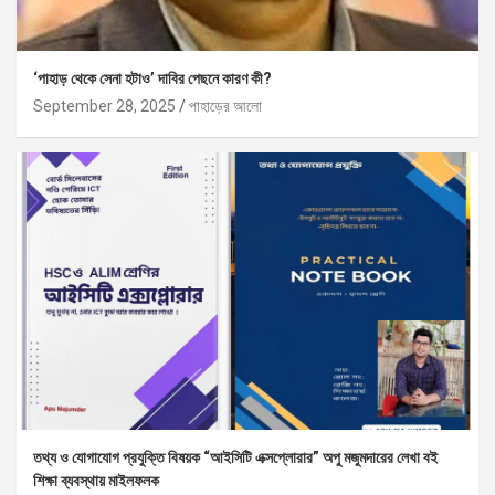
‘পাহাড় থেকে সেনা হটাও’ দাবির পেছনে কারণ কী?
September 28, 2025
পাহাড়ের আলো
তথ্য ও যোগাযোগ প্রযুক্তি বিষয়ক “আইসিটি এক্সপ্লোরার” অপু মজুমদারের লেখা বই
শিক্ষা ব্যবস্থায় মাইলফলক