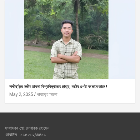
লক্ষ্মীছড়ির সজীব চাকমা বিশ্ববিদ্যালয়ে ছাত্র, কষ্টের গল্পটা ক’জনে জানে !
May 2, 2025
পাহাড়ের আলো
সম্পাদকঃ মো: মোবারক হোসেন
মোবাইল : ০১৫৫৩২৪৪৪০১