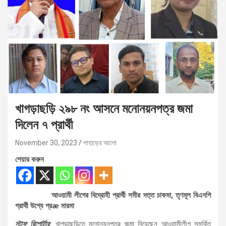
খাগড়াছড়ি ২৯৮ নং আসনে মনোনয়নপত্র জমা
দিলেন ৭ প্রার্থী
November 30, 2023
পাহাড়ের আলো
শেয়ার করুন
আওয়ামী লীগের বিদ্রোহী প্রার্থী সমীর দত্ত চাকমা, তৃণমূল বিএনপি
প্রার্থী উশ্যে প্রæ মারমা
স্টাফ রিপোর্টার:
খাগড়াছড়িতে মনোনয়নপত্র জমা দিয়েছেন আওয়ামীলীগ সমর্থিত