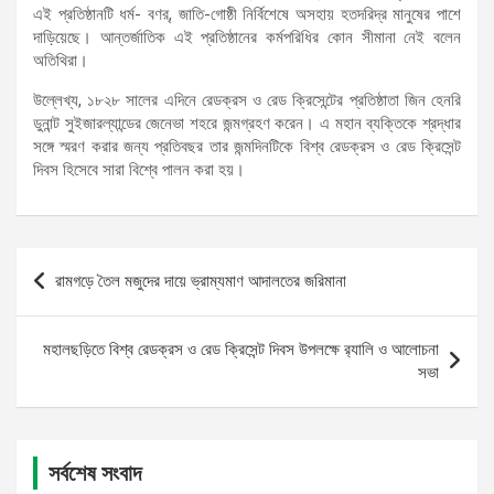
এই প্রতিষ্ঠানটি ধর্ম- বণর্, জাতি-গোষ্ঠী নির্বিশেষে অসহায় হতদরিদ্র মানুষের পাশে
দাড়িয়েছে। আন্তর্জাতিক এই প্রতিষ্ঠানের কর্মপরিধির কোন সীমানা নেই বলেন
অতিথিরা।
উল্লেখ্য, ১৮২৮ সালের এদিনে রেডক্রস ও রেড ক্রিসেন্টের প্রতিষ্ঠাতা জিন হেনরি
ডুনান্ট সুইজারল্যান্ডের জেনেভা শহরে জন্মগ্রহণ করেন। এ মহান ব্যক্তিকে শ্রদ্ধার
সঙ্গে স্মরণ করার জন্য প্রতিবছর তার জন্মদিনটিকে বিশ্ব রেডক্রস ও রেড ক্রিসেন্ট
দিবস হিসেবে সারা বিশ্বে পালন করা হয়।
Post
রামগড়ে তৈল মজুদের দায়ে ভ্রাম্যমাণ আদালতের জরিমানা
navigation
মহালছড়িতে বিশ্ব রেডক্রস ও রেড ক্রিসেন্ট দিবস উপলক্ষে র‌্যালি ও আলোচনা
সভা
সর্বশেষ সংবাদ