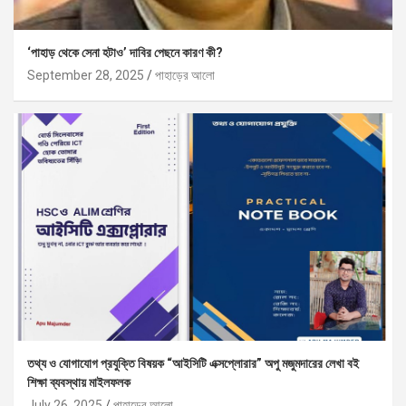
‘পাহাড় থেকে সেনা হটাও’ দাবির পেছনে কারণ কী?
September 28, 2025
পাহাড়ের আলো
তথ্য ও যোগাযোগ প্রযুক্তি বিষয়ক “আইসিটি এক্সপ্লোরার” অপু মজুমদারের লেখা বই
শিক্ষা ব্যবস্থায় মাইলফলক
July 26, 2025
পাহাড়ের আলো