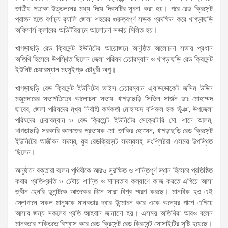
জাতীয় পতাকা উত্তলনের মধ্য দিয়ে দিবসটির সূচনা করা হয়। পরে রেড ক্রিসেন্ট
প্রাঙ্গন হতে বর্ণাঢ্য র‌্যালি জেলা শহরের গুরুত্বপূর্ণ সড়ক প্রদক্ষিন করে খাগড়াছড়ি
অফিসার্স ক্লাবের অডিটরিয়ামে আলোচনা সভায় মিলিত হয়।
খাগড়াছড়ি রেড ক্রিসেন্ট ইউনিটের আয়োজনে অনুষ্ঠিত আলোচনা সভায় প্রধান
অতিথি হিসেবে উপস্থিত ছিলেন জেলা পরিষদ চেয়ারম্যান ও খাগড়াছড়ি রেড ক্রিসেন্ট
ইউনিট চেয়ারম্যান মংসুইপ্রু চৌধুরী অপু।
খাগড়াছড়ি রেড ক্রিসেন্ট ইউনিটের ভাইস চেয়ারম্যান এ্যাডভোকেট জসিম উদ্দিন
মজুমদারের সভাপতিত্বে আলোচনা সভায় খাগড়াছড়ি সিভিল সার্জন ডাঃ মোহাম্মদ
ছাবের, জেলা পরিষদের মূখ্য নির্বাহী কর্মকর্তা মোহাম্মদ বশিরুল হক ভূঁঞা, উপজেলা
পরিষদের চেয়ারম্যান ও রেড ক্রিসেন্ট ইউনিটের সেক্রেটারি মো. শানে আলম,
খাগড়াছড়ি সরকারি কলেজের প্রভাষক মো. জাকির হোসেন, খাগড়াছড়ি রেড ক্রিসেন্ট
ইউনিটের আজীবন সদস্য, যুব রেডক্রিসেন্ট সদস্যসহ সংশ্লিষ্টরা এসময় উপস্থিত
ছিলেন।
অনুষ্ঠানে বক্তারা বলেন পৃথিবীকে আরও সুরক্ষিত ও শান্তিপূর্ণ স্থান হিসেবে প্রতিষ্ঠিত
করার প্রতিশ্রুতি ও চেষ্টায় শান্তি ও মানবতার কল্যাণে কাজ করতে এগিয়ে আসা
জ্বীন হেনরি ডুনান্টকে আজকের দিনে সারা বিশ্ব স্মরণ করছে। মানবিক হও এই
স্লোগানে সকল মানুষকে মানবতার দ্বার উন্মোচন করে একে অন্যের পাশে এগিয়ে
আসার জন্য সকলের প্রতি আহবান জানানো হয়। এসময় অতিথিরা আরও বলেন
মানবতার শক্তিতে বিশ্বাস করে রেড ক্রিসেন্ট রেড ক্রিসেন্ট সোসাইটির সৃষ্টি হয়েছে।