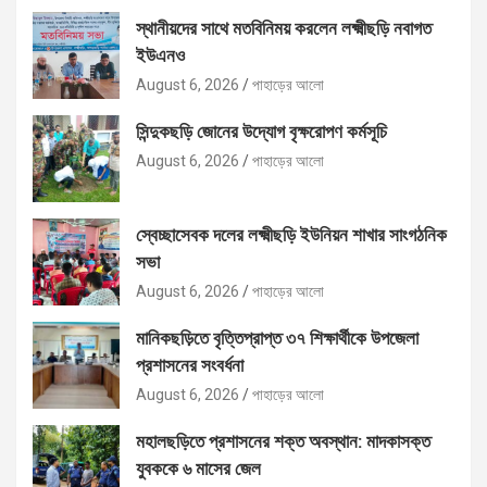
স্থানীয়দের সাথে মতবিনিময় করলেন লক্ষ্মীছড়ি নবাগত
ইউএনও
August 6, 2026
পাহাড়ের আলো
সিন্দুকছড়ি জোনের উদ্যোগ বৃক্ষরোপণ কর্মসূচি
August 6, 2026
পাহাড়ের আলো
স্বেচ্ছাসেবক দলের লক্ষ্মীছড়ি ইউনিয়ন শাখার সাংগঠনিক
সভা
August 6, 2026
পাহাড়ের আলো
মানিকছড়িতে বৃত্তিপ্রাপ্ত ৩৭ শিক্ষার্থীকে উপজেলা
প্রশাসনের সংবর্ধনা
August 6, 2026
পাহাড়ের আলো
মহালছড়িতে প্রশাসনের শক্ত অবস্থান: মাদকাসক্ত
যুবককে ৬ মাসের জেল