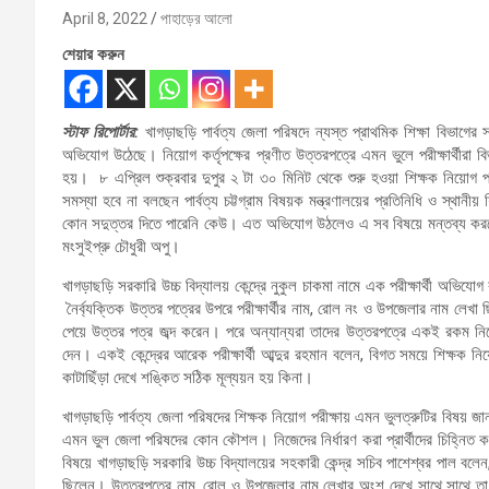
April 8, 2022
পাহাড়ের আলো
শেয়ার করুন
স্টাফ রিপোর্টার:
খাগড়াছড়ি পার্বত্য জেলা পরিষদে ন্যস্ত প্রাথমিক শিক্ষা বিভাগের 
অভিযোগ উঠেছে। নিয়োগ কর্তৃপক্ষের প্রণীত উত্তরপত্রে এমন ভুলে পরীক্ষার্থীরা বি
হয়। ৮ এপ্রিল শুক্রবার দুপুর ২ টা ৩০ মিনিট থেকে শুরু হওয়া শিক্ষক নিয়োগ
সমস্যা হবে না বলছেন পার্বত্য চট্টগ্রাম বিষয়ক মন্ত্রণালয়ের প্রতিনিধি ও স্থানীয়
কোন সদুত্তর দিতে পারেনি কেউ। এত অভিযোগ উঠলেও এ সব বিষয়ে মন্তব্য করতে 
মংসুইপ্রু চৌধুরী অপু।
খাগড়াছড়ি সরকারি উচ্চ বিদ্যালয় কেন্দ্রে নুকুল চাকমা নামে এক পরীক্ষার্থী অভিযোগ
নৈর্ব্যক্তিক উত্তর পত্রের উপরে পরীক্ষার্থীর নাম, রোল নং ও উপজেলার নাম লেখা
পেয়ে উত্তর পত্র জব্দ করেন। পরে অন্যান্যরা তাদের উত্তরপত্রে একই রকম নির
দেন। একই কেন্দ্রের আরেক পরীক্ষার্থী আব্দুর রহমান বলেন, বিগত সময়ে শিক্ষক
কাটাছিঁড়া দেখে শঙ্কিত সঠিক মূল্যয়ন হয় কিনা।
খাগড়াছড়ি পার্বত্য জেলা পরিষদের শিক্ষক নিয়োগ পরীক্ষায় এমন ভুলত্রুটির বিষ
এমন ভুল জেলা পরিষদের কোন কৌশল। নিজেদের নির্ধারণ করা প্রার্থীদের চিহ্নিত
বিষয়ে খাগড়াছড়ি সরকারি উচ্চ বিদ্যালয়ের সহকারী কেন্দ্র সচিব পাশেশ্বর পাল বলেন,
ছিলেন। উত্তরপত্রে নাম, রোল ও উপজেলার নাম লেখার অংশ দেখে সাথে সাথে তা ম