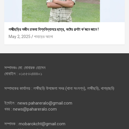
লক্ষ্মীছড়ির সজীব চাকমা বিশ্ববিদ্যালয়ে ছাত্র, কষ্টের গল্পটা ক’জনে জানে !
May 2, 2025
পাহাড়ের আলো
সম্পাদকঃ মো: মোবারক হোসেন
মোবাইল : ০১৫৫৩২৪৪৪০১
সম্পাদকের কার্যালয় : লক্ষীছড়ি উপজেলা সদর (থানা সংলগ্ন), লক্ষীছড়ি, খাগড়াছড়ি
ইমেইল : news.pahareralo@gmail.com
খবর : news@pahareralo.com
সম্পাদক : mobarokcht@gmail.com