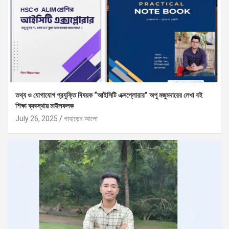
তথ্য ও যোগাযোগ প্রযুক্তি বিষয়ক “আইসিটি এক্সপ্লোরার” অপু মজুমদারের লেখা বই
শিক্ষা ব্যবস্থায় মাইলফলক
July 26, 2025
পাহাড়ের আলো