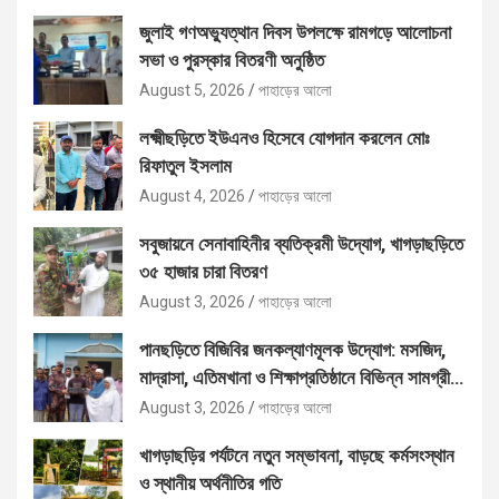
জুলাই গণঅভ্যুত্থান দিবস উপলক্ষে রামগড়ে আলোচনা
সভা ও পুরস্কার বিতরণী অনুষ্ঠিত
August 5, 2026
পাহাড়ের আলো
লক্ষ্মীছড়িতে ইউএনও হিসেবে যোগদান করলেন মোঃ
রিফাতুল ইসলাম
August 4, 2026
পাহাড়ের আলো
সবুজায়নে সেনাবাহিনীর ব্যতিক্রমী উদ্যোগ, খাগড়াছড়িতে
৩৫ হাজার চারা বিতরণ
August 3, 2026
পাহাড়ের আলো
পানছড়িতে বিজিবির জনকল্যাণমূলক উদ্যোগ: মসজিদ,
মাদ্রাসা, এতিমখানা ও শিক্ষাপ্রতিষ্ঠানে বিভিন্ন সামগ্রী
বিতরণ
August 3, 2026
পাহাড়ের আলো
খাগড়াছড়ির পর্যটনে নতুন সম্ভাবনা, বাড়ছে কর্মসংস্থান
ও স্থানীয় অর্থনীতির গতি