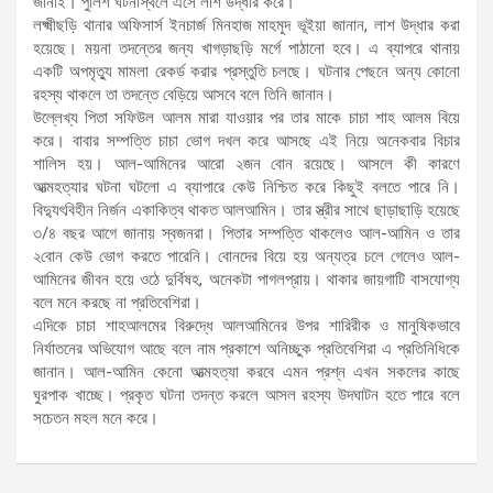
জানাই। পুলিশ ঘটনাস্থলে এসে লাশ উদ্ধার করে।
লক্ষ্মীছড়ি থানার অফিসার্স ইনচার্জ মিনহাজ মাহমুদ ভূইয়া জানান, লাশ উদ্ধার করা
হয়েছে। ময়না তদন্তের জন্য খাগড়াছড়ি মর্গে পাঠানো হবে। এ ব্যাপরে থানায়
একটি অপমৃত্যু মামলা রেকর্ড করার প্রস্তুতি চলছে। ঘটনার পেছনে অন্য কোনো
রহস্য থাকলে তা তদন্তে বেড়িয়ে আসবে বলে তিনি জানান।
উল্লেখ্য পিতা সফিউল আলম মারা যাওয়ার পর তার মাকে চাচা শাহ আলম বিয়ে
করে। বাবার সম্পত্তি চাচা ভোগ দখল করে আসছে এই নিয়ে অনেকবার বিচার
শালিস হয়। আল-আমিনের আরো ২জন বোন রয়েছে। আসলে কী কারণে
আত্মহত্যার ঘটনা ঘটলো এ ব্যাপারে কেউ নিশ্চিত করে কিছুই বলতে পারে নি।
বিদ্যুৎবিহীন নির্জন একাকিত্ব থাকত আলআমিন। তার স্ত্রীর সাথে ছাড়াছাড়ি হয়েছে
৩/৪ বছর আগে জানায় স্বজনরা। পিতার সম্পত্তি থাকলেও আল-আমিন ও তার
২বোন কেউ ভোগ করতে পারেনি। বোনদের বিয়ে হয় অন্যত্র চলে গেলেও আল-
আমিনের জীবন হয়ে ওঠে দুর্বিষহ, অনেকটা পাগলপ্রায়। থাকার জায়গাটি বাসযোগ্য
বলে মনে করছে না প্রতিবেশিরা।
এদিকে চাচা শাহআলমের বিরুদ্ধে আলআমিনের উপর শারিরীক ও মানুষিকভাবে
নির্যাতনের অভিযোগ আছে বলে নাম প্রকাশে অনিচ্ছুক প্রতিবেশিরা এ প্রতিনিধিকে
জানান। আল-আমিন কেনো আত্মহত্যা করবে এমন প্রশ্ন এখন সকলের কাছে
ঘুরপাক খাচ্ছে। প্রকৃত ঘটনা তদন্ত করলে আসল রহস্য উদঘাটন হতে পারে বলে
সচেতন মহল মনে করে।