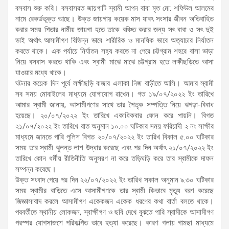
বসবাস শুরু করি। বসবাসরত জায়গাটি স্বামী আপন বাবা মৃত মো: শফিউল আলমের
নামে রেকর্ডভূক্ত আছে। উক্ত জায়গায় কয়েক মাস যাবৎ সংসার জীবন অতিবাহিত
করার সময় পিতার নামীয় জায়গা হতে তাকে বঞ্চিত করার জন্য সৎ বাবা ও সৎ দুই
ভাই অর্থাৎ আসামীগণ বিভিন্ন ভাবে শারীরিক ও মানষিক ভাবে অত্যাচার নির্যাতন
করতে থাকে। এক পর্যায়ে নির্যাতন সহ্য করতে না পেরে চট্টগ্রাম শহরে বাসা ভাড়া
নিয়ে বসবাস করতে থাকি এবং স্বামী মাঝে মাঝে চট্টগ্রাম হতে লক্ষীছড়িতে আসা
যাওয়ার মধ্যে থাকে।
ঘটনার কয়েক দিন পূর্বে লক্ষীছড়ি বাজার এলাকা নিজ বাড়ীতে আসি। আমার স্বামী
সব সময় মোবাইলের মাধ্যমে যোগাযোগ রাখেন। গত ১৯/০৭/২০২২ ইং তারিখে
আমার স্বামী জানায়, আসামীগণের সাথে তার পৈতৃক সম্পত্তি নিয়ে ঝগড়া-বিবাধ
হয়েছে। ২০/০৭/২০২২ ইং তারিখে একাধিকবার ফোন করে পায়নি। বিগত
২১/০৭/২০২২ ইং তারিখে রাত অনুমান ১০.০০ ঘটিকার সময় ফরিয়াদী ২ নং সাক্ষীর
মাধ্যমে জানতে পারি পুলিশ বিগত ২০/০৭/২০২২ ইং তারিখ বিকাল ৫.০০ ঘটিকার
সময় তার স্বামী ঝুলন্ত লাশ উদ্ধার করেছে এবং পর দিন অর্থাৎ ২১/০৭/২০২২ ইং
তারিখে কোন ধর্মীয় রীতিনীতি অনুসরণ না করে তড়িঘড়ি করে তার স্বামীকে দাফন
সম্পন্ন করেছে।
উক্ত সংবাদ পেয়ে পর দিন ২২/০৭/২০২২ ইং তারিখ সকাল অনুমান ৯.৩০ ঘটিকার
সময় স্বামীর বাড়িতে এসে আসামীগণকে তার স্বামী কিভাবে মৃত্যু বরণ করেছে
জিজ্ঞাসাবাদ করলে আসামীগণ একেকজন একেক ধরণের কথা বার্তা বলতে থাকে।
পরবর্তীতে স্থানীয় লোকজন, স্বাক্ষীগণ ও ছবি দেখে বুঝতে পারি স্বামীকে আসামীগণ
পরস্পর যোগসাজশে পরিকল্পিত ভাবে হত্যা করেছে। কারণ গলায় গামছা মাধ্যমে