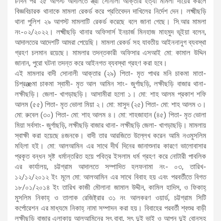
৮দিন পর ২৫ আগস্ট আদালতে স্ত্রী সোনালী আক্তার হত্যা মামলা দায়ের করলে
বিজ্ঞবিচারক থানাকে মামলা রেকর্ড করে প্রতিবেদন দাখিলের নির্দেশ দেন। লক্ষ্মীছড়ি
থানা পুলিশ ২৯ আগস্ট মামলাটি রেকর্ড করেছে বলে জানা গেছে। সি.আর মামলা
নং-০২/২০২২। লক্ষ্মীছড়ি থানার অফিসার্স ইনচার্জ মিনহাজ মাহমুদ ভূইয়া বলেন,
আদালতের আদেশটি আমরা পেয়েছি। মামলা রেকর্ড সহ যাবতীয় আইননানুগ ব্যবস্থা
গ্রহণ চলমান রয়েছে। মামলার তদন্তকারী অফিসার এসআই মো: কামাল উদ্দিন
জানান, পুরো ঘটনা তদন্ত করে আইনগত ব্যবস্থা গ্রহণ করা হবে।
এই মামলার বাদী সোনালী আক্তার (২৯) পিতা- মৃত পাথর মনি চাকমা মাতা-
চিপ্রæমা চাকমা স্বামী- মৃত আল আমিন সাং- জুর্গাছড়ি, লক্ষীছড়ি বাজার থানা-
লক্ষীছড়ি। জেলা- খাগড়াছড়ি। আসামীরা হলো ১। মো: শাহ আলম প্রকাশ শফি
আলম (৫৫) পিতা- মৃত ভোলা মিয়া ২। মো: মাসুদ (২৫) পিতা- মো: শাহ আলম ৩।
মো: রুবেল (৩০) পিতা- মো: শাহ আলম ৪। মো: শাহজাহান (৪৫) পিতা- মৃত ভোলা
মিয়া সর্বসাং- জুর্গাছড়ি, লক্ষীছড়ি বাজার থানা- লক্ষীছড়ি জেলা- খাগড়াছড়ি। মামলায়
স্বাক্ষী করা হয়েছে ৪জনকে। বাদী তার আরজিতে উল্লেখ করেন আমি নওমুসলিম
মহিলা হই। মো: আলআমিন এর সাথে দীর্ঘ দিনের জানাশুনার কারণে ভালোবাসার
প্রকৃত বন্ধন সৃষ্ট ধর্মান্তরিত হয়ে পবিত্র ইসলাম ধর্ম গ্রহণ করে নোটারী পাবলিক
এর কার্যালয়, চট্টগ্রাম আদালতে সম্পাদিত হলফনামা নং- ০৩, তারিখ-
১২/১২/২০১২ ইং মূলে মো: আলআমিন এর সাথে বিবাহ হয় এবং পরবর্তীতে বিগত
১৮/০১/২০১৪ ইং তারিখ কাজী মৌলানা জামাল উদ্দীন, কামিল হাদিস, ও ফিকাহ্
মুসলিম নিকাহ্ ও তালাক রেজিষ্ট্রার ৩১ নং আলকরণ ওয়ার্ড, চট্টগ্রাম সিটি
কর্পোরেশন এর মাধ্যমে নিকাহ্ নামা সম্পাদন করা হয়। বিবাহের পরবর্তী শ্বশুর বাড়ী
লক্ষীছড়ি বাজার এলাকায় আলআমিনের সৎ বাবা, সৎ দুই ভাই ও আপন দুই বোনসহ