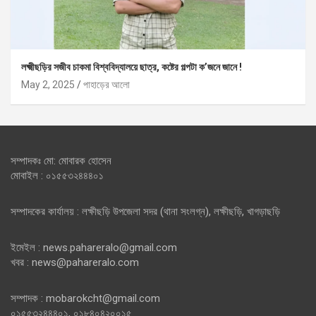
লক্ষ্মীছড়ির সজীব চাকমা বিশ্ববিদ্যালয়ে ছাত্র, কষ্টের গল্পটা ক’জনে জানে !
May 2, 2025
পাহাড়ের আলো
সম্পাদকঃ মো: মোবারক হোসেন
মোবাইল : ০১৫৫৩২৪৪৪০১
সম্পাদকের কার্যালয় : লক্ষীছড়ি উপজেলা সদর (থানা সংলগ্ন), লক্ষীছড়ি, খাগড়াছড়ি
ইমেইল : news.pahareralo@gmail.com
খবর : news@pahareralo.com
সম্পাদক : mobarokcht@gmail.com
০১৫৫৩২৪৪৪০১, ০১৮৪০৪২০০১৫