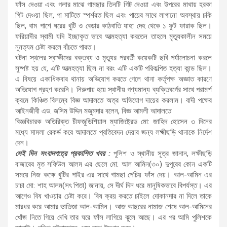
ফাঁস দেওয়া এবং গলার মাঝে গামছার তিনটি গিট দেওয়া এবং উপরের মাথায় হরকা
গিট দেওয়া ছিল, পা মাটিতে স্পর্শরত ছিল এবং পায়ের সাথে লাগানো অবস্থায় চকি
ছিল, বাম পাশে ঘরের খুটি ও বেড়ার কাঠবাতি যাহা দেহ থেকে ১ ফুট ফারাক ছিল।
ফরিয়াদীর স্বামী যদি ইচ্ছাকৃত ভাবে আত্মহত্যা করতেন তাহলে মৃত্যুকালীন সময়ে
নুনত্যম চেষ্টা করলে বাঁচতে পারত।
ঘটনা স্থলের স্বাক্ষীদের বক্তব্য ও মৃত্যুর পরবর্তী কয়েকটি ছবি পর্যালোচনা করলে
সুষ্পষ্ট হয় যে, এটি আত্মহত্যা ছিল না বরং এটি একটি পরিকল্পিত হত্যা কান্ড ছিল।
এ বিষয়ে একাধিকবার থানায় অভিযোগ করতে গেলে থানা কর্তৃপক্ষ অজ্ঞাত কারণে
অভিযোগ গ্রহণ করেনি। নিরুপায় হয়ে স্থানীয় গণ্যমান্য ব্যক্তিবর্গের সাথে পরামর্শ
ক্রমে কিঞ্চিত বিলম্বে বিজ্ঞ আদালতে অত্র অভিযোগ দায়ের করলাম। বাদী পক্ষের
আইনজীবী এড. জসিম উদ্দিন মজুমদার বলেন, বিজ্ঞ আমলী আদালতে
বিজ্ঞবিচারক অতিরিক্ত চীফজুডিশিয়াল ম্যাজিষ্ট্রেড মো: জাহিদ হোসেন ৩ দিনের
মধ্যে মামলা রেকর্ড করে আদালতে প্রতিবেদন দেয়ার জন্য লক্ষ্মীছড়ি থানাকে নির্দেশ
দেন।
সেই দিন সংবাদপত্রে প্রকাশিত খবর :
পুলিশ ও স্থানীয় সূত্র জানান, লক্ষীছড়ি
বাজারের মৃত সফিউল আলম এর ছেলে মো: আল আমিন(৩০) দুপুরের কোন একটি
সময়ে নিজ কক্ষে খুটির পাইর এর সাথে গামছা পেচিয় ফাঁস দেয়। আল-আমিন এর
চাচা মো: শাহ আলম(সৎ পিতা) জানায়, সে দীর্ঘ দিন ধরে মানুষিকভাবে বিপর্যস্ত। এর
আগেও বিষ খাওয়ার চেষ্টা করে। বিষ ক্রয় করতে চাইলে দোকানদার না দিলে তাকে
মারধর করে আমার ভাতিজা আল-আমিন। আজ আছরের নামাজ শেষে আল-আমিনের
খোঁজ নিতে গিয়ে দেখি তার ঘরে ফাঁস লাগিয়ে ঝুলে আছে। এর পর আমি পুলিশকে