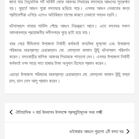
জানা যায় বৈদ্যুতিক সর্ট সার্কিট থেকে আকবর লিডারের বসতঘরে আগুনের সুত্রপাত
হয়। মুহুর্তে আগুন পুরো বসতঘরে ছড়িয়ে পড়ে। এসময় আগুন নেভানোর জন্য
প্রতিবেশীরা এগিয়ে এলেও অতিরিক্ত তাপের কারণে নেভানো সম্ভব হয়নি।
ঘটনাস্থলে ফায়ার সার্ভিস পৌছে আগুন নিয়ন্ত্রণে আনে। এতে বসতঘর সকল
আসবাবপত্র প্রয়োজনীয় দলীলপত্র পুড়ে ছাই হয়ে যায়।
খবর পেয়ে দীঘিনালা উপজেলা নির্বাহী কর্মকর্তা ফাহমিদা মুস্তফা এবং উপজেলা
পরিষদের ভারপ্রাপ্ত চেয়ারম্যান মো. মোস্তফা কামাল মিন্টু ঘটনাস্থল পরিদর্শন
করেন। বসতবাড়ীর মালিক আকবর লিডারকে শান্তনা দেন। এসময় উপজেলা নির্বাহী
কর্মকর্তা নগদ সাড়ে সাত হাজার টাকা অনুদান হিসেবে প্রদান করেন।
এছাড়া উপজেলা পরিষদের ভারপ্রাপ্ত চেয়ারম্যান মো. মোস্তফা কামাল মিন্টু বস্তা
চাল, ডাল তেল আলু প্রদান করেন।
Post
ঐতিহাসিক ৭ মার্চ উদযাপন উপলক্ষে প্রস্তুতিমূলক সভা লক্ষ্মী
navigation
গুইমারায় আগুনে পুড়লো ২টি বসত ঘর