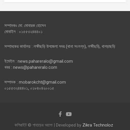
সম্পাদকঃ মো: মোবারক হোসেন
মোবাইল : ০১৫৫৩২৪৪৪০১
সম্পাদকের কার্যালয় : লক্ষীছড়ি উপজেলা সদর (থানা সংলগ্ন), লক্ষীছড়ি, খাগড়াছড়ি
ইমেইল : news.pahareralo@gmail.com
খবর : news@pahareralo.com
সম্পাদক : mobarokcht@gmail.com
০১৫৫৩২৪৪৪০১, ০১৮৪০৪২০০১৫
কপিরাইট © পাহাড়ের আলো | Developed by
Zikra Technoloz