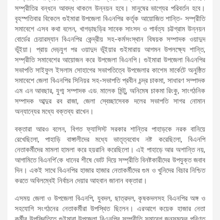
সম্প্রীতির বন্ধনে আবদ্ধ থাকলে উন্নয়ন হবে। মানুষের ভাগ্যের পরিবর্তন হবে।
বৃহস্পতিবার বিকেলে গুইমারা উপজেলা বিএনপির কর্তৃক আয়োজিত শান্তি- সম্প্রীতি
সমাবেশে এসব কথা বলেন, খাগড়াছড়ির সাবেক সাংসদ ও পার্বত্য চট্টগ্রাম উন্নয়ন
বোর্ডের চেয়ারম্যান বিএনপির কেন্দ্রীয় সহ-কর্মসংস্থান বিষয়ক সম্পাদক ওয়াদুদ
ভূঁইয়া। প্রায় দেড়যুগ পর ওয়াদুদ ভূঁইয়ার গুইমারায় আগমন উপলক্ষ্যে শান্তি,
সম্প্রীতি সমাবেশের আয়োজন করে উপজেলা বিএনপি। গুইমারা উপজেলা বিএনপির
সভাপতি সাইফুল ইসলাম সোহাগের সভাপতিত্বে উপজেলার কাশেম মার্কেটে অনুষ্ঠিত
সমাবেশে জেলা বিএনপির সিনিয়র সহ-সভাপতি প্রবীন চন্দ্র চাকমা, সাধারণ সম্পাদক
এম এন আবছার, যুগ্ম সম্পাদক এড. মালেক মিন্টু, অনিমেষ চাকমা রিংকু, সাংগঠনিক
সম্পাদক আব্দুর রব রাজা, জেলা স্বেচ্ছাসেবক দলের সভাপতি সাগর নোমান
অন্যান্যের মধ্যে বক্তব্য রাখেন।
বক্তারা আরও বলেন, বিগত ফ্যাসিস্ট সরকার শান্তির পাহাড়কে নরক বানিয়ে
রেখেছিলো, পাহাড়ি বাঙ্গালীদের মধ্যে ভাতৃত্ববোধ নষ্ট করেছিলো, বিএনপি
নেতাকর্মীদের মামলা হামলা করে হয়রানি করেছিলো। এই পাহাড়ে আর অশান্তি নয়,
আগামিতে বিএনপি’কে ধানের শীষে ভোট দিয়ে সম্প্রীতি বিনষ্টকারীদের উপযুক্ত জবাব
দিন। একই সাথে বিএনপির হাজার হাজার নেতাকর্মীদের গুম ও খুনিদের বিচার নিশ্চিত
করতে অবিলম্বেই নির্বাচন দেয়ার আহবান জানান বক্তারা।
এসময় জেলা ও উপজেলা বিএনপি, যুবদল, ছাত্রদল, কৃষকদলসহ বিএনপির অঙ্গ ও
সহযোগি সংগঠনের নেতাকর্মীরা উপস্থিত ছিলেন। এরআগে কয়েক হাজার নেতা
কর্মীর উপস্থিতিতে গুইমারা উপজেলা বিএনপির সম্প্রীতি সমাবেশ জনসমুদ্রে পরিণত