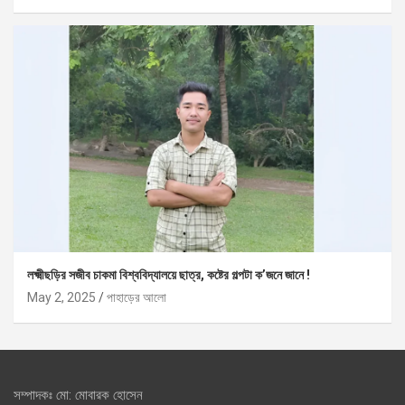
লক্ষ্মীছড়ির সজীব চাকমা বিশ্ববিদ্যালয়ে ছাত্র, কষ্টের গল্পটা ক’জনে জানে !
May 2, 2025
পাহাড়ের আলো
সম্পাদকঃ মো: মোবারক হোসেন