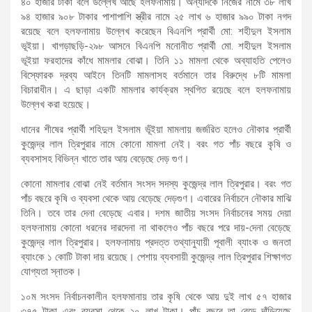
৪০ হাজার টাকা বলে উল্লেখ আছে হলফনামায়। অন্যদিকে নিজের নামে ৩৮ লাখ
৯৪ হাজার ৯০৮ টাকার পাশাপাশি স্ত্রীর নামে ২৫ লাখ ৬ হাজার ৯৯০ টাকা নগদ
রয়েছে বলে হলফনামায় উল্লেখ করেছেন বিএনপি প্রার্থী মো: শহীদুল ইসলাম
ভূইয়া। খাগড়াছড়ি-২৯৮ আসনে বিএনপি মনোনীত প্রার্থী মো. শহীদুল ইসলাম
ভূইয়া ফরহাদের কাঁধে মামলার বোঝা। তিনি ১১ মামলা থেকে অব্যাহতি পেলেও
বিস্ফোরক দ্রব্য আইনে তিনটি মামলাসহ বর্তমানে তার বিরুদ্ধে ৮টি মামলা
বিচারাধীন। এ ছাড়া একটি মামলার কার্যক্রম স্থগিত রয়েছে বলে হলফনামায়
উল্লেখ করা হয়েছে।
ধানের শীষের প্রার্থী শহিদুল ইসলাম ভূঁইয়া মামলায় জর্জরিত হলেও নৌকার প্রার্থী
কুজেন্দ্র লাল ত্রিপুরার নামে কোনো মামলা নেই। বরং গত পাঁচ বছরে কৃষি ও
ব্যবসাসহ বিভিন্ন খাতে তার আয় বেড়েছে দেড় গুণ।
কোনো মামলার বোঝা নেই বর্তমান সংসদ সদস্য কুজেন্দ্র লাল ত্রিপুরার। বরং গত
পাঁচ বছরে কৃষি ও ব্যবসা থেকে আয় বেড়েছে দেড়গুণ। এবারের নির্বাচনে নৌকার মাঝি
তিনি। তবে তার দেনা বেড়েছে এবার। দশম জাতীয় সংসদ নির্বাচনের সময় দেয়া
হলফনামায় কোনো ধরনের দারদেনা না থাকলেও পাঁচ বছরে পরে দায়-দেনা বেড়েছে
কুজেন্দ্র লাল ত্রিপুরার। হলফনামায় প্রদত্ত তথ্যানুযায়ী পূবালী ব্যাংক ও জনতা
ব্যাংকে ১ কোটি টাকা দায় রয়েছে। পেশায় ব্যবসায়ী কুজেন্দ্র লাল ত্রিপুরার শিক্ষাগত
যোগ্যতা স্নাতক।
১০ম সংসদ নির্বাচনকালীন হলফমানায় তার কৃষি থেকে আয় দুই লাখ ৫৭ হাজার
৩৭৫ টাকা এবং ব্যবসা থেকে ২০ লাখ টাকা। পাঁচ বছরে তা বেড়ে দাঁড়িয়েছে