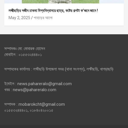
লক্ষ্মীছড়ির সজীব চাকমা বিশ্ববিদ্যালয়ে ছাত্র, কষ্টের গল্পটা ক’জনে জানে !
May 2, 2025
পাহাড়ের আলো
সম্পাদকঃ মো: মোবারক হোসেন
মোবাইল : ০১৫৫৩২৪৪৪০১
সম্পাদকের কার্যালয় : লক্ষীছড়ি উপজেলা সদর (থানা সংলগ্ন), লক্ষীছড়ি, খাগড়াছড়ি
ইমেইল : news.pahareralo@gmail.com
খবর : news@pahareralo.com
সম্পাদক : mobarokcht@gmail.com
০১৫৫৩২৪৪৪০১, ০১৮৪০৪২০০১৫