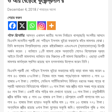
ও আয় বেড়েছে কুজেন্দ্রলাল’র
December 4, 2018
পাহাড়ের আলো
শেয়ার করুন
স্টাফ রিপোর্টার:
আসন্ন একাদশ জাতীয় সংসদ নির্বাচনে খাগড়াছড়ি সংসদীয় আসনে
বিএনপি মনোনীত প্রার্থী মো: শহীদুল ইসলাম ভুইয়া ফরহাদ’র কাঁধে মামলার বোঝা।
তিনি জগন্নাথ বিশ্ববিদ্যালয় থেকে রাষ্ট্রবিজ্ঞানে এমএসএস (স্নাতকোত্তর) ডিগ্রী
অর্জন করেন । বর্তমানে ১১টি মামলা থেকে অব্যাহতি পেলেও বিস্ফোরক দ্রব্য
আইনে তিনটি মামলাসহ বর্তমানে তার বিরুদ্ধে ৮টি মামলা বিচারাধীন। এছাড়া একটি
মামলার কার্যক্রম স্থগিত রয়েছে বলে হলফনামায় উল্লেখ করেন তিনি।
বিএনপি প্রার্থী মো: শহীদুল ইসলাম ভূইয়া ফরহাদের বাড়ি ভাড়া বাবদ আয় করেন ৬
লাখ ৪৩ হাজার ৩৭৫টাকা। নিজের নামে সঞ্চয় পত্র/ব্যাংক আমানত ২ লাখ ২০
হাজার ৮শ টাকা। পোস্টাল, সেভিংস সার্টিফিকেটসহ বিভিন্ন ধরনের সঞ্চয় পত্রে বা
স্থায়ী আমানতে বিনিয়োগের পরিমাণ ২২ লাখ টাকা আর স্ত্রীর নামে সঞ্চয় পত্র রয়েছে
৪৫ লাখ টাকা। একটি মটর গাড়ির দাম দেখানো হয়েছে ১২ লাখ টাকা। চাকুরীজীবি
স্ত্রীর বার্ষিক আয় ৫ লাখ ৩৮ হাজার ৪শ টাকা। চট্টগ্রামে একটি দালানের দাম ৯৩
লাখ ৪০ হাজার টাকা ছাড়াও অকৃষি জমির দাম ১১ লাখ ১৩ হাজার ৭৭১ টাকা।
অন্যদিকে স্ত্রীর রয়েছে ৯লাখ টাকা মুল্যের অকৃষি জমি। ব্যাবসায়িক পূজি ৫ লাখ