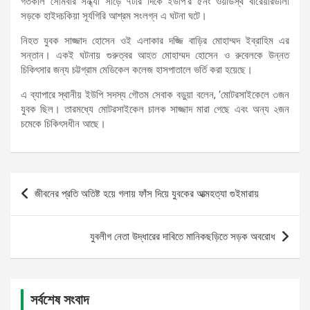
গতকাল সোমবার সন্ধ্যা সাড়ে ৭টার দিকে ইউপি’র ৫নং ওয়ার্ডস্থ বারৈয়ারডালা
সড়কে হাইদচকিয়া সূর্যগিরি আশ্রম সংলগ্ন এ ঘটনা ঘটে।
নিহত যুবক সাজ্জাদ হোসেন ওই এলাকার দজ্জি বাড়ির মোহাম্মদ ইব্রাহিম এর
সন্তান। একই ঘটনায় গুরুত্বর আহত মোহাম্মদ হোসেন ও রুবেলকে উন্নত
চিকিৎসার জন্য চট্টগ্রাম মেডিকেল কলেজ হাসপাতালে ভর্তি করা হয়েছে।
এ ব্যাপারে স্থানীয় ইউপি সদস্য গৌতম সেবাক বড়ুয়া বলেন, ‘মোটরসাইকেলে ৩জন
যুবক ছিল। তারমধ্যে মোটরসাইকেল চালক সাজ্জাদ মারা গেছে এবং অন্য ২জন
চমেকে চিকিৎসধীন আছে।
Post
জীবনের প্রতি অতিষ্ট হয়ে গলায় ফাঁস দিয়ে যুবকের আত্মহত্যা গুইমারায়
navigation
যুবলীগ নেতা উদ্ধারের দাবিতে মানিকছড়িতে সড়ক অবরোধ
সর্বশেষ সংবাদ