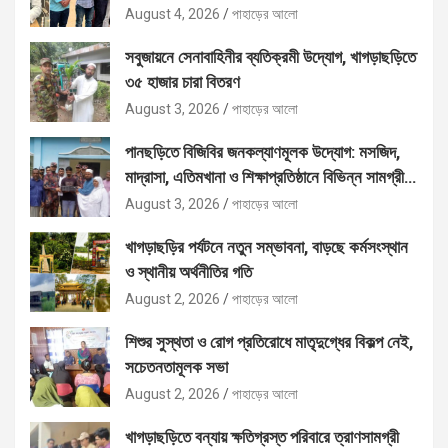
August 4, 2026
পাহাড়ের আলো
সবুজায়নে সেনাবাহিনীর ব্যতিক্রমী উদ্যোগ, খাগড়াছড়িতে
৩৫ হাজার চারা বিতরণ
August 3, 2026
পাহাড়ের আলো
পানছড়িতে বিজিবির জনকল্যাণমূলক উদ্যোগ: মসজিদ,
মাদ্রাসা, এতিমখানা ও শিক্ষাপ্রতিষ্ঠানে বিভিন্ন সামগ্রী
বিতরণ
August 3, 2026
পাহাড়ের আলো
খাগড়াছড়ির পর্যটনে নতুন সম্ভাবনা, বাড়ছে কর্মসংস্থান
ও স্থানীয় অর্থনীতির গতি
August 2, 2026
পাহাড়ের আলো
শিশুর সুস্থতা ও রোগ প্রতিরোধে মাতৃদুগ্ধের বিকল্প নেই,
সচেতনতামূলক সভা
August 2, 2026
পাহাড়ের আলো
খাগড়াছড়িতে বন্যায় ক্ষতিগ্রস্ত পরিবারে ত্রাণসামগ্রী