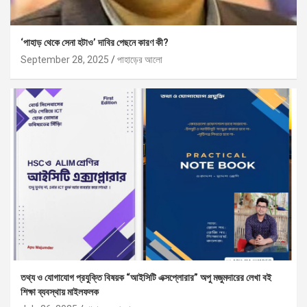
‘পাহাড় থেকে সেনা হটাও’ দাবির পেছনে কারণ কী?
September 28, 2025
পাহাড়ের আলো
তথ্য ও যোগাযোগ প্রযুক্তি বিষয়ক “আইসিটি এক্সপ্লোরার” অপু মজুমদারের লেখা বই
শিক্ষা ব্যবস্থায় মাইলফলক