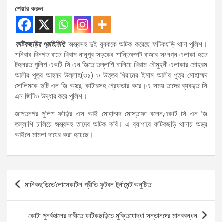
শেয়ার করুন
ফটিকছড়ির প্রতিনিধি:
অস্ত্রসহ দুই যুবককে আটক করেছে ফটিকছড়ি থানা পুলিশ।
শনিবার দিনগত রাতে খিরাম নানুপুর সড়কের শান্তিরজাট বাজার সংলগ্ন এলাকা হতে
টহলরত পুলিশ একটি সি এন জিতে তল্লাশি চালিয়ে খিরাম চৌমুহনী এলাকার মোহরম
আলীর পুত্র আহমদ উল্লাহ(৩১) ও উত্তর খিরামের ইমাম আলীর পুত্র মোহাস্মদ
সোলিমকে দুটি এল জি অস্ত্র, কাটারসহ গ্রেফতার করে।এ সময় তাদের ব্যবহৃত সি
এন জিটিও উদ্ধার করে পুলিশ।
জাপতনগর পুলিশ ফাঁড়ির এস আই মোহাম্মদ মোস্তাফা বলেন,একটি সি এন জি
তল্লাশি চালিয়ে অস্ত্রসহ তাদের আটক করি। এ ব্যাপারে ফটিকছড়ি থানায় অস্ত্র
আইনে মামলা দায়ের করা হয়েছে।
Post
মানিকছড়িতে‘লোসেকটিল প্রীতি ফুটবল টুর্নামেন্ট’অনুষ্টিত
navigation
কোটা পুনর্বহালের দাবীতে ফটিকছড়িতে মুক্তিযোদ্ধা সন্তানদের মানববন্ধন