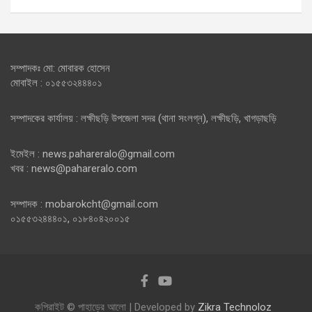
সম্পাদকঃ মো: মোবারক হোসেন
মোবাইল : ০১৫৫৩২৪৪৪০১
সম্পাদকের কার্যালয় : লক্ষীছড়ি উপজেলা সদর (থানা সংলগ্ন), লক্ষীছড়ি, খাগড়াছড়ি
ইমেইল : news.pahareralo@gmail.com
খবর : news@pahareralo.com
সম্পাদক : mobarokcht@gmail.com
০১৫৫৩২৪৪৪০১, ০১৮৪০৪২০০১৫
কপিরাইট © পাহাড়ের আলো | Developed by
Zikra Technoloz