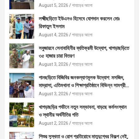
August 5, 2026
পাহাড়ের আলো
লক্ষ্মীছড়িতে ইউএনও হিসেবে যোগদান করলেন মোঃ
রিফাতুল ইসলাম
August 4, 2026
পাহাড়ের আলো
সবুজায়নে সেনাবাহিনীর ব্যতিক্রমী উদ্যোগ, খাগড়াছড়িতে
৩৫ হাজার চারা বিতরণ
August 3, 2026
পাহাড়ের আলো
পানছড়িতে বিজিবির জনকল্যাণমূলক উদ্যোগ: মসজিদ,
মাদ্রাসা, এতিমখানা ও শিক্ষাপ্রতিষ্ঠানে বিভিন্ন সামগ্রী
বিতরণ
August 3, 2026
পাহাড়ের আলো
খাগড়াছড়ির পর্যটনে নতুন সম্ভাবনা, বাড়ছে কর্মসংস্থান
ও স্থানীয় অর্থনীতির গতি
August 2, 2026
পাহাড়ের আলো
শিশুর সুস্থতা ও রোগ প্রতিরোধে মাতৃদুগ্ধের বিকল্প নেই,