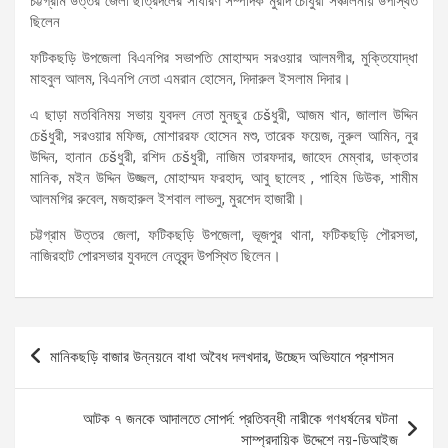
চট্টগ্রাম উত্তর জেলা ছাত্রদলের সাধারণ সম্পাদক মুরাদ চৌধুরী সঞ্চালনায় উপস্থিত
ছিলেন
ফটিকছড়ি উপজেলা বিএনপির সভাপতি মোহাম্মদ সরওয়ার আলমগীর, মুক্তিযোদ্ধা
মাহবুল আলম, বিএনপি নেতা এমরান হোসেন, দিদারুল ইসলাম দিদার।
এ ছাড়া মতবিনিময় সভায় যুবদল নেতা মুনছুর চেšধুরী, আজম খান, জালাল উদ্দিন
চেšধুরী, সরওয়ার মফিজ, মোশাররফ হোসেন মশু, তারেক ফয়েজ, নুরুল আমিন, নুর
উদ্দিন, হানান চেšধুরী, রশিদ চেšধুরী, নাজিম তারফদার, জাহেদ মেম্বার, ডাক্তার
মানিক, মইন উদ্দিন উজ্জল, মোহাম্মদ ফরহাদ, আবু ছালেহ , পাহিম ডিউক, শামীম
আলমগির রুবেল, মজহারুল ইশবাল লাভলু, মুরশেদ হাজারী।
চট্টগ্রাম উত্তর জেলা, ফটিকছড়ি উপজেলা, ভূজপুর থানা, ফটিকছড়ি পৌরসভা,
নাজিরহাট পোরসভার যুবদলে নেতৃবৃন্দ উপস্থিত ছিলেন।
Post
মানিকছড়ি বাজার উন্নয়নে বাধা অবৈধ দলখদার, উচ্ছেদ অভিযানে প্রশাসন
navigation
আটক ৭ জনকে আদালতে সোপর্দ: প্রতিবন্ধী নারীকে গণধর্ষনের ঘটনা
সাম্প্রদায়িক উদ্দেশে নয়-ডিআইজ