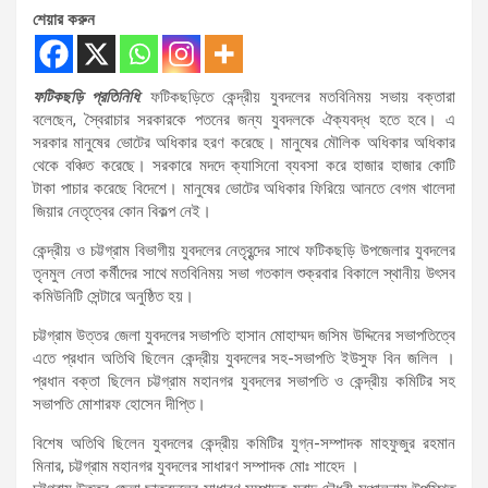
শেয়ার করুন
ফটিকছড়ি প্রতিনিধি
: ফটিকছড়িতে কেন্দ্রীয় যুবদলের মতবিনিময় সভায় বক্তারা
বলেছেন, স্বৈরাচার সরকারকে পতনের জন্য যুবদলকে ঐক্যবদ্ধ হতে হবে। এ
সরকার মানুষের ভোটের অধিকার হরণ করেছে। মানুষের মৌলিক অধিকার অধিকার
থেকে বঞ্চিত করেছে। সরকারে মদদে ক্যাসিনো ব্যবসা করে হাজার হাজার কোটি
টাকা পাচার করেছে বিদেশে। মানুষের ভোটের অধিকার ফিরিয়ে আনতে বেগম খালেদা
জিয়ার নেতৃত্বের কোন বিকল্প নেই।
কেন্দ্রীয় ও চট্টগ্রাম বিভাগীয় যুবদলের নেতৃবৃন্দের সাথে ফটিকছড়ি উপজেলার যুবদলের
তৃনমুল নেতা কর্মীদের সাথে মতবিনিময় সভা গতকাল শুক্রবার বিকালে স্থানীয় উৎসব
কমিউনিটি সেন্টারে অনুষ্ঠিত হয়।
চট্টগ্রাম উত্তর জেলা যুবদলের সভাপতি হাসান মোহাম্মদ জসিম উদ্দিনের সভাপতিত্বে
এতে প্রধান অতিথি ছিলেন কেন্দ্রীয় যুবদলের সহ-সভাপতি ইউসুফ বিন জলিল ।
প্রধান বক্তা ছিলেন চট্টগ্রাম মহানগর যুবদলের সভাপতি ও কেন্দ্রীয় কমিটির সহ
সভাপতি মোশারফ হোসেন দীপ্তি।
বিশেষ অতিথি ছিলেন যুবদলের কেন্দ্রীয় কমিটির যুগ্ন-সম্পাদক মাহফুজুর রহমান
মিনার, চট্টগ্রাম মহানগর যুবদলের সাধারণ সম্পাদক মোঃ শাহেদ ।