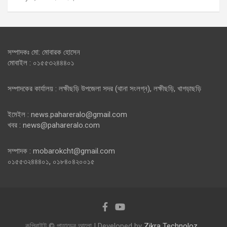
সম্পাদকঃ মো: মোবারক হোসেন
মোবাইল : ০১৫৫৩২৪৪৪০১
সম্পাদকের কার্যালয় : লক্ষীছড়ি উপজেলা সদর (থানা সংলগ্ন), লক্ষীছড়ি, খাগড়াছড়ি
ইমেইল : news.pahareralo@gmail.com
খবর : news@pahareralo.com
সম্পাদক : mobarokcht@gmail.com
০১৫৫৩২৪৪৪০১, ০১৮৪০৪২০০১৫
কপিরাইট © পাহাড়ের আলো | Developed by
Zikra Technoloz