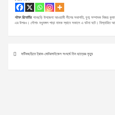
স্টাফ রিপোর্টার
: পানছড়ি উপজেলা আওয়ামী লীগের সভাপতি, যুগ্ম সম্পাদক বিজয় কুম
এর উপরও। লৌগাং মধুমঙ্গল পাড়া নামক স্থানে সকালে এ ঘটনা ঘটে। বিস্তারিত 
Post
ফটিকছড়িতে ট্রাক-মোটরসাইকেল সংঘর্ষে তিন ছাত্রের মৃত্যু
navigation