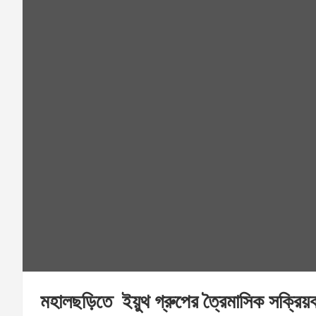
মহালছড়িতে ইয়ুথ গ্রুপের ত্রৈমাসিক সক্রি