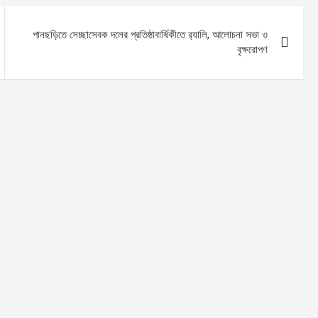
পানছড়িতে সেচ্ছাসেবক দলের প্রতিষ্ঠাবার্ষিকীতে র‍্যালি, আলোচনা সভা ও
বৃক্ষরোপণ