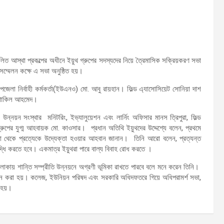
িত আস্থা প্রকল্পের অধীনে ইয়ুথ গ্রুপের সদস্যদের নিয়ে ত্রৈমাসিক সক্রিয়করণ সভা
ম্মেলন কক্ষে এ সভা অনুষ্ঠিত হয়।
পজেলা নির্বাহী কর্মকর্তা(ইউএনও) মো. আবু রায়হান। ফিল্ড এ্যাসোসিয়েট সোনিয়া দাশ
ক শাকিল আহমেদ।
উন্নয়ন সংস্থার মনিটরিং, ইভ্যালুয়েশন এবং লার্নিং অফিসার মানস ত্রিপুরা, ফিল্ড
গ্রুপের যুগ্ম আহবায়ক মো. কাওসার। প্রধান অতিথি ইয়ুথদের উদ্দেশ্যে বলেন, প্রথমে
 না থেকে প্রত্যেকে উদ্যেক্তা হওয়ার আহবান জানান। তিনি আরো বলেন, প্রত্যন্ত
ৃদ্ধি করতে হবে। একমাত্র ইয়ুথরা পারে বাল্য বিবাহ রোধ করতে ।
াকায় শান্তি সম্প্রীতি উন্নয়নে অগ্রণী ভূমিকা রাখতে পারবে বলে মনে করেন তিনি।
্রণয়ন করা হয়। কলেজ, ইউনিয়ন পরিষদ এবং সরকারি অধিদফতরে গিয়ে অধিপরামর্শ সভা,
া হয়।