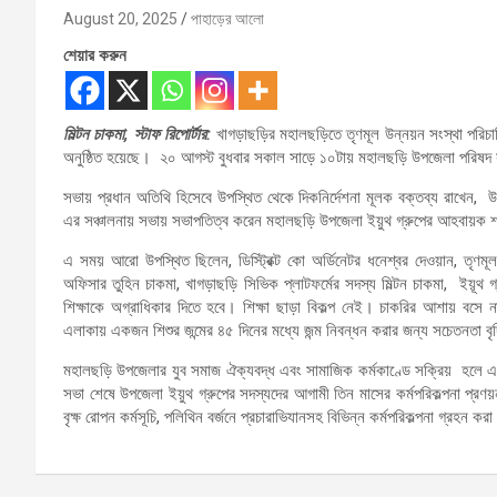
August 20, 2025
পাহাড়ের আলো
শেয়ার করুন
মিল্টন চাকমা, স্টাফ রিপোর্টার:
খাগড়াছড়ির মহালছড়িতে তৃণমূল উন্নয়ন সংস্থা পরিচাল
অনুষ্ঠিত হয়েছে। ২০ আগস্ট বুধবার সকাল সাড়ে ১০টায় মহালছড়ি উপজেলা পরিষদ স
সভায় প্রধান অতিথি হিসেবে উপস্থিত থেকে দিকনির্দেশনা মূলক বক্তব্য রাখেন, উ
এর সঞ্চালনায় সভায় সভাপতিত্ব করেন মহালছড়ি উপজেলা ইয়ুথ গ্রুপের আহবায়
এ সময় আরো উপস্থিত ছিলেন, ডিস্ট্রিক্ট কো অর্ডিনেটর ধনেশ্বর দেওয়ান, তৃণমূল 
অফিসার তুহিন চাকমা, খাগড়াছড়ি সিভিক প্লাটফর্মের সদস্য মিল্টন চাকমা, ইয়ূথ 
শিক্ষাকে অগ্রাধিকার দিতে হবে। শিক্ষা ছাড়া বিকল্প নেই। চাকরির আশায় বসে
এলাকায় একজন শিশুর জন্মের ৪৫ দিনের মধ্যে জন্ম নিবন্ধন করার জন্য সচেতনতা ব
মহালছড়ি উপজেলার যুব সমাজ ঐক্যবদ্ধ এবং সামাজিক কর্মকাণ্ডে সক্রিয় হলে এল
সভা শেষে উপজেলা ইয়ুথ গ্রুপের সদস্যদের আগামী তিন মাসের কর্মপরিকল্পনা প
বৃক্ষ রোপন কর্মসূচি, পলিথিন বর্জনে প্রচারাভিযানসহ বিভিন্ন কর্মপরিকল্পনা গ্রহন কর