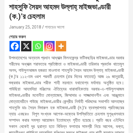
শাহসুফি সৈয়দ আহমদ উল্লাহ্‌ মাইজভাণ্ডারী
(ক.)’র চেহলাম
January 25, 2018
পাহাড়ের আলো
শেয়ার করুন
উপমহাদেশের অন্যতম প্রধান আধ্যাত্ম মিলনকেন্দ্র ফটিকছড়ির মাইজভাণ্ডার দরবার
শরীফের অধ্যাত্ম শরাফতের প্রতিষ্ঠাতা ও মাইজভাণ্ডারী তরিকার প্রবর্তক খাতেমুল
অলদ, গাউসুলআজম হজরত মাওলানা শাহসুফি সৈয়দ আহমদ উল্লাহ্‌ মাইজভাণ্ডারী
(ক.)’র ১১২-তম ওরশ পরবর্তী চেহলাম (চার দিনের ফাতেহা) আজ ২৬ জানুয়ারী,
শুক্রবার মাইজভাণ্ডার শরীফ শাহী ময়দানে যথাযোগ্য মর্যাদায় অনুষ্ঠিত হবে।
গাউছিয়া আহমদিয়া মঞ্জিলের ঐতিহ্যের ধারাবাহিকতায় দরবার-এ-গাউসুলআজম
মাইজভাণ্ডারীর মনোনীত মোন্তাজেম, জিম্মাদার ও সাজ্জাদানশীন এবং আঞ্জুমানে
মোত্তাবেয়ীনে গাউছে মাইজভাণ্ডারীর কেন্দ্রীয় নির্বাহী পরিষদের সভাপতি আলহাজ্ব
শাহসুফি ডাঃ সৈয়দ দিদারুল হক মাইজভাণ্ডারী (ম.)’র ব্যবস্থাপনায় প্রতিবছরের
ন্যায় এবছরও বিপুল সংখ্যক আশেক-ভক্তের উপস্থিতিতে চেহলাম সুশৃঙ্খলভাবে
সম্পাদন করার সমস্ত আয়োজন ইতোমধ্যে গৃহীত হয়েছে। প্রতি বছর এইদিনে
সকাল থেকেই দূর দুরান্ত হতে বিভিন্ন ফলাহার সামগ্রী নিয়ে আশেক, ভক্ত,
জায়েরীনগণ গাউছিয়া আহমদিয়া মঞ্জিলের সম্মুখে মাইজভাণ্ডার শাহী ময়দানে আসতে