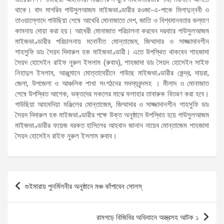
থাকে। বাদ মাগরিব গাউসুলআজম মাইজভাণ্ডারীর রওজা-এ-পাকে মিলাদুন্নবী ও
তাওয়াল্লোদে গাউছিয়া শেষে আখেরি মোনাজাতে দেশ, জাতি ও বিশ্বমানবতার কল্যাণ
কামনায় দোয়া করা হয়। আখেরী মোনাজাত পরিচালনা করবেন দরবারে গাউসুলআজম
মাইজভাণ্ডারীর পরিচালনায় মনোনীত মোন্তাজেম, জিম্মাদার ও সাজ্জাদানশীন
শাহসুফি ডাঃ সৈয়দ দিদারুল হক মাইজভাণ্ডারী। এতে উপস্থিত থাকবেন শাহজাদা
সৈয়দ হোসেইন রাইফ নুরুল ইসলাম (রুবাব), শাহজাদা ডাঃ সৈয়দ হোসেইন সাইফ
নিহাদুল ইসলাম, আঞ্জুমানে মোত্তাবেয়ীনে গাউছে মাইজভাণ্ডারীর কেন্দ্র, দায়রা,
জেলা, উপজেলা ও আঞ্চলিক শাখা সংগঠনের সদস্যবৃন্দসহ । মীলাদ ও মোনাজাত
শেষে উপস্থিত আশেক, ভক্তদের সকলের মাঝে ফলাহার তাবারুক বিতরণ করা হবে।
গাউছিয়া আহমদিয়া মঞ্জিলের মোন্তাজেম, জিম্মাদার ও সাজ্জাদানশীন শাহসুফি ডাঃ
সৈয়দ দিদারুল হক মাইজভাণ্ডারীর পক্ষে উক্ত অনুষ্ঠানে উপস্থিত হয়ে গাউসুলআজম
মাইজভাণ্ডারীর ফয়েজ বরকত হাসিলের আহবান জানান নায়েব মোন্তাজেম শাহজাদা
সৈয়দ হোসেইন রাইফ নুরুল ইসলাম রুবাব।
Post
গুইমারায় পুনর্মিলনীর অনুষ্ঠানে মঞ্চ কাঁপাবেন সোলস্
navigation
রামগড়ে বিজিবির অভিযানে অস্ত্রসহ আটক ১