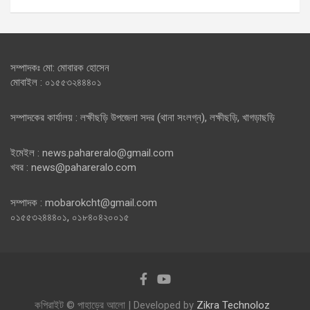
সম্পাদকঃ মো: মোবারক হোসেন
মোবাইল : ০১৫৫৩২৪৪৪০১
সম্পাদকের কার্যালয় : লক্ষীছড়ি উপজেলা সদর (থানা সংলগ্ন), লক্ষীছড়ি, খাগড়াছড়ি
ইমেইল : news.pahareralo@gmail.com
খবর : news@pahareralo.com
সম্পাদক : mobarokcht@gmail.com
০১৫৫৩২৪৪৪০১, ০১৮৪০৪২০০১৫
কপিরাইট © পাহাড়ের আলো | Developed by
Zikra Technoloz