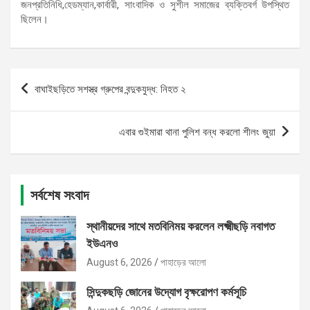
জনপ্রতিনিধি,হেডম্যান,কার্বারী, সাংবাদিক ও সুশীল সমাজের ব্যক্তিবর্গ উপস্থিত
ছিলেন।
Post
বাঘাইছড়িতে সশস্ত্র গ্রুপের বন্দুকযুদ্ধ: নিহত ২
navigation
এবার গুইমারা থানা পুলিশ বন্ধ করলো শীলং জুয়া
সর্বশেষ সংবাদ
স্থানীয়দের সাথে মতবিনিময় করলেন লক্ষ্মীছড়ি নবাগত
ইউএনও
August 6, 2026
পাহাড়ের আলো
সিন্দুকছড়ি জোনের উদ্যোগ বৃক্ষরোপণ কর্মসূচি