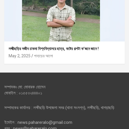
লক্ষ্মীছড়ির সজীব চাকমা বিশ্ববিদ্যালয়ে ছাত্র, কষ্টের গল্পটা ক’জনে জানে !
May 2, 2025
পাহাড়ের আলো
সম্পাদকঃ মো: মোবারক হোসেন
মোবাইল : ০১৫৫৩২৪৪৪০১
সম্পাদকের কার্যালয় : লক্ষীছড়ি উপজেলা সদর (থানা সংলগ্ন), লক্ষীছড়ি, খাগড়াছড়ি
ইমেইল : news.pahareralo@gmail.com
খবর : news@pahareralo.com