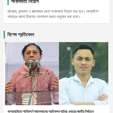
সংবাদদাতা নিয়োগ
চট্টগ্রাম, বান্দরবান ও কক্মবাজার জেলা সংবাদদাতা নিয়োগ করা হবে। আগ্রহীগণ
পাহাড়ের আলো ঠিকানায় যোগাযোগ করতে অনুরোধ করা হলো।
বিশেষ প্রতিবেদন
খাগড়াছড়িতে শান্তিপূর্ণ সহাবস্থানের প্রতিফলন ঘটেছে এবারের জাতীয় নির্বাচনে