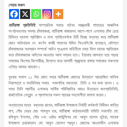
শেয়ার করুন
মাটিরাঙ্গা প্রতিনিধি:
সাম্প্রতিক সময়ে অবৈধ অস্ত্রধারী পাহাড়ের আঞ্চলিক
সংগঠনগুলোর সদস্য চাঁদাবাজরা, মাটিরাঙ্গা বাজারসহ আশে-পাশে এলাকায় চাঁদা চেয়ে
বিভিন্ন ব্যবসা প্রতিষ্ঠান ও নানা ব্যক্তিবর্গকে চিঠি দিচ্ছে মন্তব্য করে মাটিরাঙ্গা
জোন অধিনায়ক লে. কর্ণেল কাজী শামশের উদ্দিন পিএসসি.জি বলেছেন, কৌশলে
চাঁদাবাজদের অবস্থান সম্পর্কে আইন শৃংঙ্খলা বাহিনীকে তথ্য দিলে তাদের প্রতিরোধ
করে চাঁদাবাজদের আইনের আওতায় আনা সম্ভব হবে। ইয়াবায় আসক্ত হয়ে পড়ছে
সমাজের কিশোর কিশোরীরা, উল্লেখ করে আগামী প্রজন্মকে রক্ষায় সমাজের সকলকে
এগিয়ে আসার আহবান।
বুধবার সকাল ১১ টায় জোন সদরে মাটিরাঙ্গা জোনের উদ্যোগে আয়োজিত মাসিক
নিরাপত্তা ও মতবিনিময় সভায় সভাপতির বক্তব্যে তিনি এ সব কথা বলেন। এ
সময় তিনি স্থানীয় এলাকার সার্বিক পরিস্থিতির আরও উন্নয়নে জনপ্রতিনিধি,
রাজনৈতিক নেতৃবৃন্দ ও প্রশাসনের সকল স্তরের সহযোগীতা কামনা করেন।
অন্যান্যের মধ্যে বক্তব্য রাখেন, মাটিরাঙ্গা উপজেলা নির্বাহী কর্মকর্তা বিভীষন কান্তি
দাশ, পৌর মেয়র মোঃ শামসুল হক, মাটিরাঙ্গা কাঠব্যবসায়ী সমিতি সভাপতি মো:
রফিকুল ইসলাম, পৌর ৭নং ওর্য়াড কাউন্সিলর মো: আবুল হাসেম ভুইয়া, সাবেক
উপজেলা চেয়ারম্যান মো: আবুল হোসেন প্রমুখ। জোনের আওতাধীন এলাকার