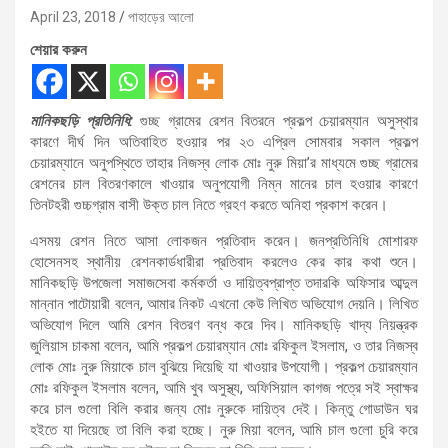
April 23, 2018
পাহাড়ের আলো
শেয়ার করুন
মানিকছড়ি প্রতিনিধি:
গুচ্ছ গ্রামের রেশন বিতরনে প্রকল্প চেয়ারম্যান অসুস্থার
কারণে দীর্ঘ দিন অতিবাহিত হওয়ার পর ২৩ এপ্রিল সোমবার সকাল প্রকল্প
চেয়ারম্যানে অনুপস্থিতে তাহার নিজস্ব লোক মোঃ নুরু মিয়া’র মাধ্যমে গুচ্ছ গ্রামের
রেশনের চাল বিতরণকালে খাওয়ার অনুপযোগী নিম্ন মানের চাল হওয়ার কারণে
তিনটহরী গুচ্চগ্রাম বাসী উক্ত চাল নিতে গ্রহণ করতে অনিহা প্রকাশ করেন।
এসময় রেশন নিতে আসা লোকজন প্রতিবাদ করেন। জনপ্রতিনিধি মোশারফ
হোসেনসহ স্থানীয় রেশনকার্ডধারীরা প্রতিবাদ করলেও কের কার কথা শুনে।
মানিকছড়ি উপজেলা সমাজসেবা কর্মকর্তা ও দায়িত্বপ্রাপ্ত তদারকি অফিসার আব্দুল
মান্নান পাটোয়ারী বলেন, আমার নিকট এখনো কেউ লিখিত অভিযোগ দেয়নি। লিখিত
অভিযোগ দিলে আমি রেশন বিতরণ বন্ধ করে দিব। মানিকছড়ি খাদ্য নিয়ন্ত্রক
জুলিয়াস চাকমা বলেন, আমি প্রকল্প চেয়ারম্যান মোঃ রফিকুল ইসলাম, ও তার নিজস্ব
লোক মোঃ নুরু মিয়াকে চাল বুঝিয়ে দিয়েছি যা খাওয়ার উপযোগী। প্রকল্প চেয়ারম্যান
মোঃ রফিকুল ইসলাম বলেন, আমি খুব অসুস্থ্য, অফিসিয়াল কাগজ পত্রে সই স্বাক্ষর
করে চাল গুলো বিলি করার জন্য মোঃ নুরুকে দায়িত্ব দেই। কিন্তু গোডাউন ঘর
হইতে যা দিয়েছে তা বিলি করা হচ্ছে। নুরু মিয়া বলেন, আমি চাল গুলো চুরি করে