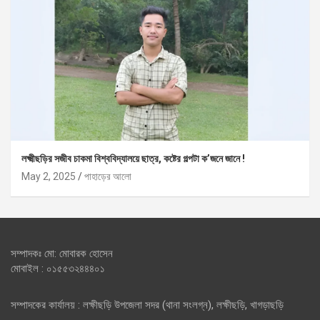
লক্ষ্মীছড়ির সজীব চাকমা বিশ্ববিদ্যালয়ে ছাত্র, কষ্টের গল্পটা ক’জনে জানে !
May 2, 2025
পাহাড়ের আলো
সম্পাদকঃ মো: মোবারক হোসেন
মোবাইল : ০১৫৫৩২৪৪৪০১
সম্পাদকের কার্যালয় : লক্ষীছড়ি উপজেলা সদর (থানা সংলগ্ন), লক্ষীছড়ি, খাগড়াছড়ি