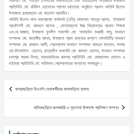
সভাপতি মো. শহীদুল ইসলামের সভাপতিত্বে এবং যায়যায়দিন পত্রিকার উপজেলা
প্রতিনিধি মো. রবিউল হোসেনের স্বাগত বক্তব্যে অনুষ্ঠানে প্রধান অতিথি ছিলেন
উপজেলা চেয়ারম্যান মো. জয়নাল আবেদীন।
অতিথি ছিলেন থানা ভারপ্রাপ্ত কর্মকর্তা (ওসি) মোহাম্মদ শাহনূর আলম, উপজেলা
প্রকৌশলী মো. আবদুল খালেক , যোগ্যাছোলা উচ্চ বিদ্যালয়ের প্রধান শিক্ষক
এম.কে.আজাদ, উপজেলা যুবলীগ সভাপতি মো. সামায়উন ফরাজী সামু, সাধারণ
সম্পাদক মো. জাহাঙ্গীর আলম, উপজেলা গ্রাম ডাক্তার কল্যাণ সোসাইটির সাধারণ
সম্পাদক মো. রমজান আলী, প্রেসক্লাব সাধারণ সম্পাদক আবদুল মান্নান, সদস্য
মো.বইসমাইল হোসেন, ছাত্রলীগ সভাপতি মো. জামাল হোসেন, সাধারণ সম্পাদক
চলাপ্রু মারমা নিলয়, যায়যায়দিনের রামগড় প্রতিনিধি মো. মোজাম্মেল হোসেন ও
গুইমারা প্রতিনিধি মো. করিমসহ প্রেসক্লাবের অন্যান্য সদস্যবৃন্দ।
Post
খাগড়াছড়িতে বিএনপি নেতাকর্মীদের বাসাবাড়িতে হামলা
navigation
মানিকছড়িতে জনশুমারি ও গৃহগণনা উপলক্ষে প্রশিক্ষণ সম্পন্ন