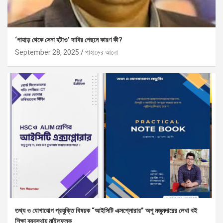
‘পাহাড় থেকে সেনা হটাও’ দাবির পেছনে কারণ কী?
September 28, 2025
পাহাড়ের আলো
তথ্য ও যোগাযোগ প্রযুক্তি বিষয়ক “আইসিটি এক্সপ্লোরার” অপু মজুমদারের লেখা বই
শিক্ষা ব্যবস্থায় মাইলফলক