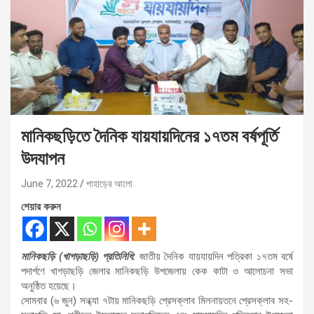
মানিকছড়িতে দৈনিক যায়যায়দিনের ১৭তম বর্ষপূর্তি
উদযাপন
June 7, 2022
পাহাড়ের আলো
শেয়ার করুন
মানিকছড়ি (খাগড়াছড়ি) প্রতিনিধি:
জাতীয় দৈনিক যায়যায়দিন পত্রিকা ১৭তম বর্ষে
পদার্পণে খাগড়াছড়ি জেলার মানিকছড়ি উপজেলায় কেক কাটা ও আলোচনা সভা
অনুষ্ঠিত হয়েছে।
সোমবার (৬ জুন) সন্ধ্যা ৭টায় মানিকছড়ি প্রেসক্লাব মিলনায়তনে প্রেসক্লাব সহ-