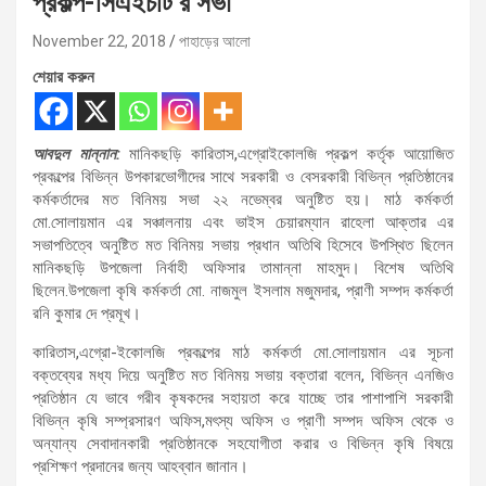
প্রকল্প-সিএইচটি’র সভা
November 22, 2018
পাহাড়ের আলো
শেয়ার করুন
আবদুল মান্নান:
মানিকছড়ি কারিতাস,এগ্রোইকোলজি প্রকল্প কর্তৃক আয়োজিত
প্রকল্পের বিভিন্ন উপকারভোগীদের সাথে সরকারী ও বেসরকারী বিভিন্ন প্রতিষ্ঠানের
কর্মকর্তাদের মত বিনিময় সভা ২২ নভেম্বর অনুষ্টিত হয়। মাঠ কর্মকর্তা
মো.সোলায়মান এর সঞ্চালনায় এবং ভাইস চেয়ারম্যান রাহেলা আক্তার এর
সভাপতিত্বে অনুষ্টিত মত বিনিময় সভায় প্রধান অতিথি হিসেবে উপস্থিত ছিলেন
মানিকছড়ি উপজেলা নির্বাহী অফিসার তামান্না মাহমুদ। বিশেষ অতিথি
ছিলেন.উপজেলা কৃষি কর্মকর্তা মো. নাজমুল ইসলাম মজুমদার, প্রাণী সম্পদ কর্মকর্তা
রনি কুমার দে প্রমূখ।
কারিতাস,এগ্রো-ইকোলজি প্রকল্পের মাঠ কর্মকর্তা মো.সোলায়মান এর সূচনা
বক্তব্যের মধ্য দিয়ে অনুষ্টিত মত বিনিময় সভায় বক্তারা বলেন, বিভিন্ন এনজিও
প্রতিষ্ঠান যে ভাবে গরীব কৃষকদের সহায়তা করে যাচ্ছে তার পাশাপাশি সরকারী
বিভিন্ন কৃষি সম্প্রসারণ অফিস,মৎস্য অফিস ও প্রাণী সম্পদ অফিস থেকে ও
অন্যান্য সেবাদানকারী প্রতিষ্ঠানকে সহযোগীতা করার ও বিভিন্ন কৃষি বিষয়ে
প্রশিক্ষণ প্রদানের জন্য আহব্বান জানান।