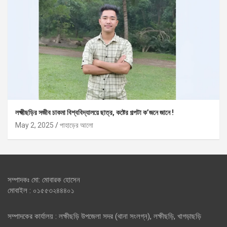
লক্ষ্মীছড়ির সজীব চাকমা বিশ্ববিদ্যালয়ে ছাত্র, কষ্টের গল্পটা ক’জনে জানে !
May 2, 2025
পাহাড়ের আলো
সম্পাদকঃ মো: মোবারক হোসেন
মোবাইল : ০১৫৫৩২৪৪৪০১
সম্পাদকের কার্যালয় : লক্ষীছড়ি উপজেলা সদর (থানা সংলগ্ন), লক্ষীছড়ি, খাগড়াছড়ি