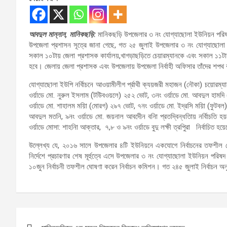
আবদুল মান্নান, মানিকছড়ি:
মানিকছড়ি উপজেলার ৩ নং যোগ্যাছোলা ইউনিয়ন পরিষদে স
উপজেলা প্রশাসন সূত্রে জানা গেছে, গত ২৫ জুলাই উপজেলার ৩ নং যোগ্যাছোলা ইউন
সকাল ১০টায় জেলা প্রশাসক কার্যালয়,খাগড়াছড়িতে চেয়ারম্যানকে এবং সকাল ১১টায় 
হবে। জেলায় জেলা প্রশাসক এবং উপজেলায় উপজেলা নির্বাহী অফিসার তাঁদের শপথ 
যোগ্যাছোলা ইউপি নর্বিাচনে আওয়ামীলীগ র্প্রাথী ক্যয়জরী মহাজন (নৌকা) চয়োরম্
ওর্য়াডে মো. নুরুল ইসলাম (টউিবওয়লে) ২৫২ ভোট, ৩নং ওর্য়াডে মো. আবদুল হামদি 
ওর্য়াডে মো. শাহালম ময়িা (মোরগ) ২৯৭ ভোট, ৭নং ওর্য়াডে মো. ইদ্রসি ময়িা (ফুটব
আবদুল মতনি, ৯নং ওর্য়াডে মো. জয়নাল আবদেীন বনিা প্রতদ্বিন্ধতিায় নর্বিাচতি হ
ওর্য়াডে মোসা: শাহনিা আক্তার, ৭,৮ ও ৯নং ওর্য়াডে বুদু লক্ষী ত্রপিুরা নির্বাচিত হ
উল্লেখ্য যে, ২০১৬ সালে উপজেলার ৪টি ইউনিয়নে একযোগে নির্বাচনের তফশীল ঘো
নির্দেশে প্রচারণার শেষ মূর্হুত্বে এসে উপজেলার ৩ নং যোগ্যাছোলা ইউনিয়ন পরিষদ
১০জুন নির্বাচনী তফশীল ঘোষণা করেন নির্বাচন কমিশন। গত ২৪৫ জুলাই নির্বাচন অন
Post