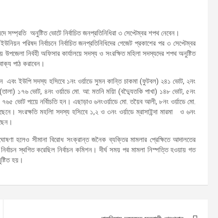
ম্প্রতি অনুষ্টিত ভোটে নির্বাচিত জনপ্রতিনিধিরা ৩ সেপ্টেম্বর শপথ নেবেন।
িয়ন পরিষদ নির্বাচনে নির্বাচিত জনপ্রতিনিধিদের গেজেট প্রকাশের পর ৩ সেপ্টেম্বর
উপজেলা নির্বহী অফিসার কার্যালয়ে সদস্য ও সংরক্ষিত মহিলা সদস্যদের শপথ অনুষ্টিত
বাক্য পাঠ করাবেন।
যান এবং ইউপি সদস্য হসিবেে ১নং ওর্য়াডে সুমন কান্তি চাকমা (ফুটবল) ২৪১ ভোট, ২নং
(তালা) ১৭৬ ভোট, ৪নং ওর্য়াডে মো. আ: মতনি ময়িা (বদ্যৈুতকি পাখা) ১৪৮ ভােট, ৫নং
ল) ৭৬৫ ভোট পয়েে নর্বিাচতি হন। এছাড়াও ৬নংওর্য়াডে মো. তয়ৈব আলী, ৮নং ওর্য়াডে মো.
য়ছেনে। সংরক্ষতি মহলিা সদস্য হসিবেে ১,২ ও ৩নং ওর্য়াডে ম্রাসাইন্দা মারমা ও ৬নং
য়েছেন।
ষণা হলেও সীমানা বিরোধ সংক্রান্ত জনৈক ব্যক্তির মামলার প্রেক্ষিতে আদালতের
 নির্বাচন স্থগিত করেছিল নির্বাচন কমিশন। দীর্ঘ সময় পর মামলা নিস্পত্তি হওয়ায় গত
ুষ্টিত হয়।