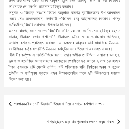
উপকারভোগীদের হাতে এসব অনুদান তুলে দেন রামগড় জোন ও ৪৩ বিজিবি’র
অধিনায়ক লে. কর্ণেল মোহাম্মদ হাফিজুর রহমান।
অনুদান ও বিভিন্ন সরঞ্জাম বিতরণ অনুষ্ঠানে রামগড় ব্যাটালিয়নের উপ-অধিনায়ক
মেজর মোঃ মনিরুজ্জামান, সহাকারী পরিচালক রাজু আহম্মেদসহ বিজিবি’র পদস্থ
কর্মকর্তাসহ বিজিবি জোয়ানরা উপস্থিত ছিলেন।
এসময় রামগড় জোন ও ৪৩ বিজিবি’র অধিনায়ক লে. কর্ণেল মোঃ হাফিজুর রহমান
জানান, সীমান্ত রক্ষার পাশা-পাশি সীমান্তে অবৈধ মাদক-চোরাচালান প্রতিরোধ,
অপরাধ কর্মকান্ড প্রতিহত করাসহ এ অঞ্চলের মানুষের আর্থ-সামাজিক উন্নয়নে
ব্যাটালিয়ন কর্তৃক সম্প্রীতি উন্নয়ন কর্মসূচীর এসব উদ্যোগ অব্যাহত থাকবে।
বিজিবি’র কর্তৃপক্ষ এ প্রতিনিধিকে বলেন, জোন অধীনস্ত বিভিন্ন এলাকার অসহায়,
দুঃস্থ ও হতদরিদ্র জনসাধারণের আবেদনের প্রেক্ষিতে ৪৫ জনকে ২ লাখ ১৪ হাজার
টাকা, ৫জনকে ৫টি সেলাই মেশিন, ৭টি পরিবারকে বাড়ি নির্মানের জন্য ৭ বান্ডেল
ঢেউটিন ও পানিশূন্য গ্রামের ২জন উপকারভোগীর মাঝে ২টি টিউবওয়েল সরঞ্জাম
বিতরণ করা হয়।
Post
প্রধানমন্ত্রীর ১০টি উদ্ভাবনী উদ্যোগ নিয়ে রামগড়ে কর্মশালা সম্পন্ন
navigation
খাগড়াছড়িতে শুদ্ধাচার পুরস্কার পেলেন সবুজ চাকমা