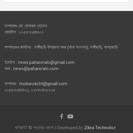
সম্পাদকঃ মো: মোবারক হোসেন
মোবাইল : ০১৫৫৩২৪৪৪০১
সম্পাদকের কার্যালয় : লক্ষীছড়ি উপজেলা সদর (থানা সংলগ্ন), লক্ষীছড়ি, খাগড়াছড়ি
ইমেইল : news.pahareralo@gmail.com
খবর : news@pahareralo.com
সম্পাদক : mobarokcht@gmail.com
০১৫৫৩২৪৪৪০১, ০১৮৪০৪২০০১৫
কপিরাইট © পাহাড়ের আলো | Developed by
Zikra Technoloz