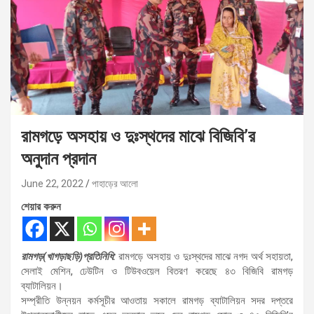
রামগড়ে অসহায় ও দুঃস্থদের মাঝে বিজিবি’র
অনুদান প্রদান
June 22, 2022
পাহাড়ের আলো
শেয়ার করুন
রামগড়(খাগড়াছড়ি)প্রতিনিধি:
রামগড়ে অসহায় ও দুঃস্থদের মাঝে নগদ অর্থ সহায়তা,
সেলাই মেশিন, ঢেউটিন ও টিউবওয়েল বিতরণ করেছে ৪৩ বিজিবি রামগড়
ব্যাটালিয়ন।
সম্প্রীতি উন্নয়ন কর্মসূচীর আওতায় সকালে রামগড় ব্যাটালিয়ন সদর দপ্তরে