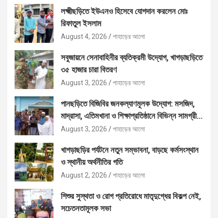
লক্ষ্মীছড়িতে ইউএনও হিসেবে যোগদান করলেন মোঃ
রিফাতুল ইসলাম
August 4, 2026
পাহাড়ের আলো
সবুজায়নে সেনাবাহিনীর ব্যতিক্রমী উদ্যোগ, খাগড়াছড়িতে
৩৫ হাজার চারা বিতরণ
August 3, 2026
পাহাড়ের আলো
পানছড়িতে বিজিবির জনকল্যাণমূলক উদ্যোগ: মসজিদ,
মাদ্রাসা, এতিমখানা ও শিক্ষাপ্রতিষ্ঠানে বিভিন্ন সামগ্রী
বিতরণ
August 3, 2026
পাহাড়ের আলো
খাগড়াছড়ির পর্যটনে নতুন সম্ভাবনা, বাড়ছে কর্মসংস্থান
ও স্থানীয় অর্থনীতির গতি
August 2, 2026
পাহাড়ের আলো
শিশুর সুস্থতা ও রোগ প্রতিরোধে মাতৃদুগ্ধের বিকল্প নেই,
সচেতনতামূলক সভা