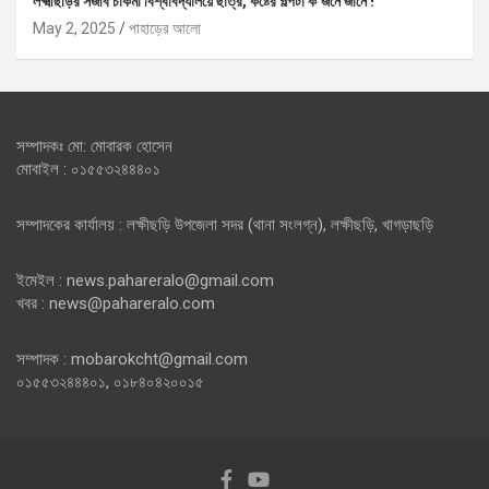
লক্ষ্মীছড়ির সজীব চাকমা বিশ্ববিদ্যালয়ে ছাত্র, কষ্টের গল্পটা ক’জনে জানে !
May 2, 2025
পাহাড়ের আলো
সম্পাদকঃ মো: মোবারক হোসেন
মোবাইল : ০১৫৫৩২৪৪৪০১
সম্পাদকের কার্যালয় : লক্ষীছড়ি উপজেলা সদর (থানা সংলগ্ন), লক্ষীছড়ি, খাগড়াছড়ি
ইমেইল : news.pahareralo@gmail.com
খবর : news@pahareralo.com
সম্পাদক : mobarokcht@gmail.com
০১৫৫৩২৪৪৪০১, ০১৮৪০৪২০০১৫