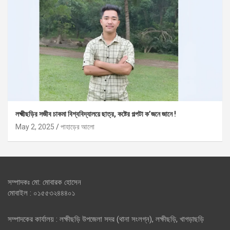
লক্ষ্মীছড়ির সজীব চাকমা বিশ্ববিদ্যালয়ে ছাত্র, কষ্টের গল্পটা ক’জনে জানে !
May 2, 2025
পাহাড়ের আলো
সম্পাদকঃ মো: মোবারক হোসেন
মোবাইল : ০১৫৫৩২৪৪৪০১
সম্পাদকের কার্যালয় : লক্ষীছড়ি উপজেলা সদর (থানা সংলগ্ন), লক্ষীছড়ি, খাগড়াছড়ি