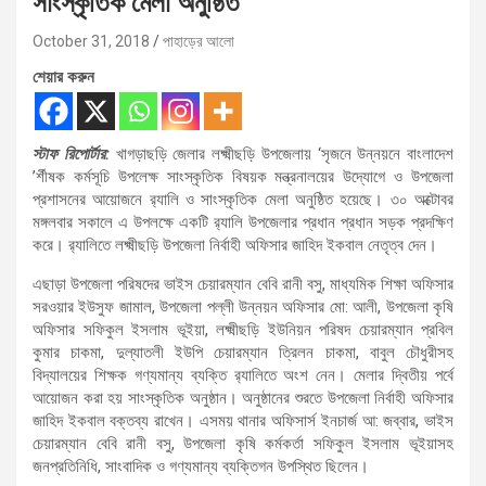
সাংস্কৃতিক মেলা অনুষ্ঠিত
October 31, 2018
পাহাড়ের আলো
শেয়ার করুন
স্টাফ রিপোর্টার:
খাগড়াছড়ি জেলার লক্ষ্মীছড়ি উপজেলায় ‘সৃজনে উন্নয়নে বাংলাদেশ
’র্শীষক কর্মসূচি উপলেক্ষ সাংস্কৃতিক বিষয়ক মন্ত্রনালয়ের উদ্যোগে ও উপজেলা
প্রশাসনের আয়োজনে র‌্যালি ও সাংস্কৃতিক মেলা অনুষ্ঠিত হয়েছে। ৩০ অক্টোবর
মঙ্গলবার সকালে এ উপলক্ষে একটি র‌্যালি উপজেলার প্রধান প্রধান সড়ক প্রদক্ষিণ
করে। র‌্যালিতে লক্ষ্মীছড়ি উপজেলা নির্বাহী অফিসার জাহিদ ইকবাল নেতৃত্ব দেন।
এছাড়া উপজেলা পরিষদের ভাইস চেয়ারম্যান বেবি রানী বসু, মাধ্যমিক শিক্ষা অফিসার
সরওয়ার ইউসুফ জামাল, উপজেলা পল্লী উন্নয়ন অফিসার মো: আলী, উপজেলা কৃষি
অফিসার সফিকুল ইসলাম ভূইয়া, লক্ষ্মীছড়ি ইউনিয়ন পরিষদ চেয়ারম্যান প্রবিল
কুমার চাকমা, দুল্যাতলী ইউপি চেয়ারম্যান ত্রিলন চাকমা, বাবুল চৌধুরীসহ
বিদ্যালয়ের শিক্ষক গণ্যমান্য ব্যক্তি র‌্যালিতে অংশ নেন। মেলার দ্বিতীয় পর্বে
আয়োজন করা হয় সাংস্কৃতিক অনুষ্ঠান। অনুষ্ঠানের শুরতে উপজেলা নির্বাহী অফিসার
জাহিদ ইকবাল বক্তব্য রাখেন। এসময় থানার অফিসার্স ইনচার্জ আ: জব্বার, ভাইস
চেয়ারম্যান বেবি রানী বসু, উপজেলা কৃষি কর্মকর্তা সফিকুল ইসলাম ভূইয়াসহ
জনপ্রতিনিধি, সাংবাদিক ও গণ্যমান্য ব্যক্তিগন উপস্থিত ছিলেন।