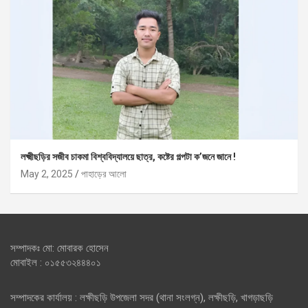
লক্ষ্মীছড়ির সজীব চাকমা বিশ্ববিদ্যালয়ে ছাত্র, কষ্টের গল্পটা ক’জনে জানে !
May 2, 2025
পাহাড়ের আলো
সম্পাদকঃ মো: মোবারক হোসেন
মোবাইল : ০১৫৫৩২৪৪৪০১
সম্পাদকের কার্যালয় : লক্ষীছড়ি উপজেলা সদর (থানা সংলগ্ন), লক্ষীছড়ি, খাগড়াছড়ি