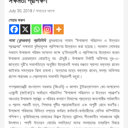
সক্ষমতা প্রশিক্ষণ
July 30, 2018
পাহাড়ের আলো
শেয়ার করুন
লামা (বান্দরবান) প্রতিনিধি
: বান্দরবানের লামায “উপজেলা পরিচালন ও উন্নয়ন
প্রকল্পের” সক্ষমতা বৃদ্ধিমূলক প্রশিক্ষণের উদ্বোধন করা হয়েছে। গতকাল সোমবার
সকালে উপজেলা পরিষদ সম্মেলন কক্ষে দু’দিনব্যাপী এ প্রশিক্ষণের উদ্বোধন করেন
উপজেলা চেয়ারম্যান থোয়াইনু অং চৌধুরী। উপজেলা নির্বাহী অফিসার নুর-এ-
জান্নাত নুরী’র সভাপতিত্বে অনুষ্ঠিত উদ্বোধনী সভার শুরুতে স্বাগত বক্তব্য রাখেন
জাইকার সমন্বয়ক ঝিনা চাকমা। অন্যদের মধ্যে বক্তব্য রাখেন, মৎস্য অফিসার
রাশেদ পারভেজ ও প্রেসক্লাব সভাপতি প্রিয়দর্শী বড়ুয়া।
গণপ্রজাতন্ত্রী বাংলাদেশ সরকার (জিওবি) ও জাপান ইন্টারন্যাশনাল কো-অপারেশন
এজেন্সী (জাইকা)’র অর্থায়নে পরিচালিত “উপজেলা পরিচালন ও উন্নয়ন প্রকল্প”র
আওতায় উপজেলা স্বাস্থ্য ও পরিবার কল্যাণ বিভাগের প্রত্যন্ত জনগোষ্ঠির গর্ভকালীন
ও প্রসব পরবর্তী যত্ন, শিশুদের পুষ্টির প্রয়োজনীয়তা এবং অপুষ্টি রোধে করণীয়।
উপজেলা পরিষদের বিভিন্ন দপ্তরে কর্মরত কর্মকর্তা-কর্মচারীদের বেসিক কম্পিউটার
পশিক্ষণ। কৃষিবিভাগের তামাকের বিকল্প হিসেবে ভুট্টাসহ শীতকালীন লাভজনক সব্জি
উৎপাদন। পল্লী উন্নয়ন বোর্ডের সমন্বিত/ দলের সদস্যদের হস্থশিল্প বিষয়ে