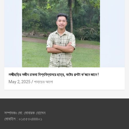
লক্ষ্মীছড়ির সজীব চাকমা বিশ্ববিদ্যালয়ে ছাত্র, কষ্টের গল্পটা ক’জনে জানে !
May 2, 2025
পাহাড়ের আলো
সম্পাদকঃ মো: মোবারক হোসেন
মোবাইল : ০১৫৫৩২৪৪৪০১