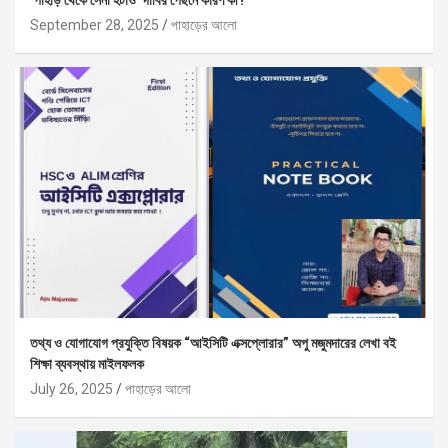
‘পাহাড় থেকে সেনা হটাও’ দাবির পেছনে কারণ কী?
September 28, 2025
পাহাড়ের আলো
তথ্য ও যোগাযোগ প্রযুক্তি বিষয়ক “আইসিটি এক্সপ্লোরার” অপু মজুমদারের লেখা বই
শিক্ষা ব্যবস্থায় মাইলফলক
July 26, 2025
পাহাড়ের আলো