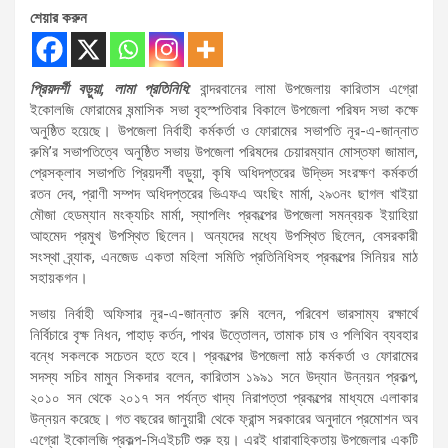
শেয়ার করুন
প্রিয়দর্শী বড়ুয়া, লামা প্রতিনিধি:
বান্দরবানের লামা উপজেলায় কারিতাস এগ্রো
ইকোলজি ফোরামের ষন্মাসিক সভা বৃহস্পতিবার বিকালে উপজেলা পরিষদ সভা কক্ষে
অনুষ্ঠিত হয়েছে। উপজেলা নির্বাহী কর্মকর্তা ও ফোরামের সভাপতি নূর-এ-জান্নাত
রুমি’র সভাপতিত্বে অনুষ্ঠিত সভায় উপজেলা পরিষদের চেয়ারম্যান মোস্তফা জামাল,
প্রেসক্লাব সভাপতি প্রিয়দর্শী বড়ুয়া, কৃষি অধিদপ্তরের উদ্ভিদ সংরক্ষণ কর্মকর্তা
রতন দেব, প্রাণী সম্পদ অধিদপ্তরের ভিএফএ অংছিং মার্মা, ২৯৩নং ছাগল খাইয়া
মৌজা হেডম্যান মংক্যচিং মার্মা, স্যাপলিং প্রকল্পের উপজেলা সমন্বয়ক ইয়াহিয়া
আহমেদ প্রমুখ উপস্থিত ছিলেন। অন্যদের মধ্যে উপস্থিত ছিলেন, বেসরকারী
সংস্থা ব্র্যাক, এনজেড একতা মহিলা সমিতি প্রতিনিধিসহ প্রকল্পের সিনিয়র মাঠ
সহায়কগন।
সভায় নির্বাহী অফিসার নূর-এ-জান্নাত রুমি বলেন, পরিবেশ ভারসাম্য রক্ষার্থে
নির্বিচারে বৃক্ষ নিধন, পাহাড় কর্তন, পাথর উত্তোলন, তামাক চাষ ও পলিথিন ব্যবহার
বন্ধে সকলকে সচেতন হতে হবে। প্রকল্পের উপজেলা মাঠ কর্মকর্তা ও ফোরামের
সদস্য সচিব মামুন সিকদার বলেন, কারিতাস ১৯৯১ সনে উদ্যান উন্নয়ন প্রকল্প,
২০১০ সন থেকে ২০১৭ সন পর্যন্ত খাদ্য নিরাপত্তা প্রকল্পের মাধ্যমে এলাকার
উন্নয়ন করেছে। গত বছরের জানুয়ারী থেকে ফ্রান্স সরকারের অনুদানে প্রমোশন অব
এগ্রো ইকোলজি প্রকল্প-সিএইচটি শুরু হয়। এরই ধারাবাহিকতায় উপজেলার একটি