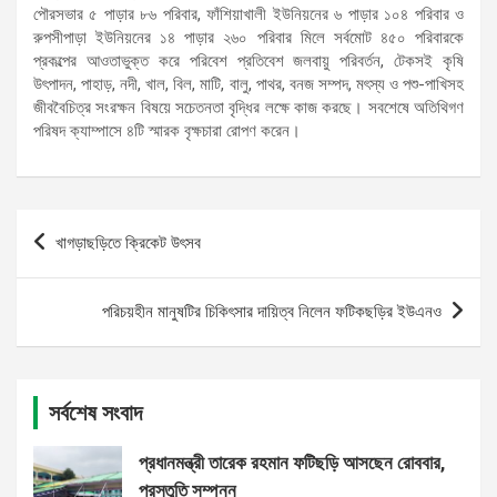
পৌরসভার ৫ পাড়ার ৮৬ পরিবার, ফাঁশিয়াখালী ইউনিয়নের ৬ পাড়ার ১০৪ পরিবার ও
রুপসীপাড়া ইউনিয়নের ১৪ পাড়ার ২৬০ পরিবার মিলে সর্বমোট ৪৫০ পরিবারকে
প্রকল্পের আওতাভুক্ত করে পরিবেশ প্রতিবেশ জলবায়ু পরিবর্তন, টেকসই কৃষি
উৎপাদন, পাহাড়, নদী, খাল, বিল, মাটি, বালু, পাথর, বনজ সম্পদ, মৎস্য ও পশু-পাখিসহ
জীববৈচিত্র সংরক্ষন বিষয়ে সচেতনতা বৃদ্ধির লক্ষে কাজ করছে। সবশেষে অতিথিগণ
পরিষদ ক্যাম্পাসে ৪টি স্মারক বৃক্ষচারা রোপণ করেন।
Post
খাগড়াছড়িতে ক্রিকেট উৎসব
navigation
পরিচয়হীন মানুষটির চিকিৎসার দায়িত্ব নিলেন ফটিকছড়ির ইউএনও
সর্বশেষ সংবাদ
প্রধানমন্ত্রী তারেক রহমান ফটিছড়ি আসছেন রোববার,
প্রস্তুতি সম্পন্ন