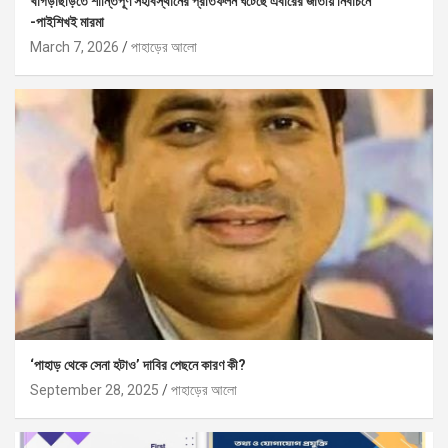
খাগড়াছড়িতে শান্তিপূর্ণ সহাবস্থানের প্রতিফলন ঘটেছে এবারের জাতীয় নির্বাচনে
-পাইশিখই মারমা
March 7, 2026
পাহাড়ের আলো
‘পাহাড় থেকে সেনা হটাও’ দাবির পেছনে কারণ কী?
September 28, 2025
পাহাড়ের আলো