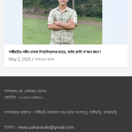
লক্ষ্মীছড়ির সজীব চাকমা বিশ্ববিদ্যালয়ে ছাত্র, কষ্টের গল্পটা ক’জনে জানে !
May 2, 2025
পাহাড়ের আলো
সম্পাদকঃ মো: মোবারক হোসেন
মোবাইল : ০১৫৫৩২৪৪৪০১
সম্পাদকের কার্যালয় : লক্ষীছড়ি উপজেলা সদর (থানা সংলগ্ন), লক্ষীছড়ি, খাগড়াছড়ি
ইমেইল : news.pahareralo@gmail.com