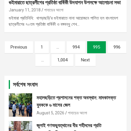
গুইমারাতে ছাত্রলীগের প্রতিষ্ঠা বার্ষিকী উদযাপন উপলক্ষে আলোচনা সভা
January 11, 2018
পাহাড়ের আলো
গুইমারা প্রতিনিধি: খাগড়াছড়ি’র গুইমারাতে নানা আয়োজনে পালিত হল বাংলাদেশ
ছাত্রলীগের ৭০তম প্রতিষ্ঠা বার্ষিকী ও বঙ্গবন্ধু শেখ…
Posts
Previous
1
…
994
995
996
pagination
…
1,004
Next
সর্বশেষ সংবাদ
মহালছড়িতে প্রশাসনের শক্ত অবস্থান: মাদকাসক্ত
যুবককে ৬ মাসের জেল
August 5, 2026
পাহাড়ের আলো
জুলাই গণঅভ্যুত্থানের বীর শহীদদের প্রতি