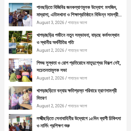
পানছড়িতে বিজিবির জনকল্যাণমূলক উদ্যোগ: মসজিদ,
মাদ্রাসা, এতিমখানা ও শিক্ষাপ্রতিষ্ঠানে বিভিন্ন সামগ্রী
বিতরণ
August 3, 2026
পাহাড়ের আলো
খাগড়াছড়ির পর্যটনে নতুন সম্ভাবনা, বাড়ছে কর্মসংস্থান
ও স্থানীয় অর্থনীতির গতি
August 2, 2026
পাহাড়ের আলো
শিশুর সুস্থতা ও রোগ প্রতিরোধে মাতৃদুগ্ধের বিকল্প নেই,
সচেতনতামূলক সভা
August 2, 2026
পাহাড়ের আলো
খাগড়াছড়িতে বন্যায় ক্ষতিগ্রস্ত পরিবারে ত্রাণসামগ্রী
বিতরণ
August 2, 2026
পাহাড়ের আলো
লক্ষ্মীছড়িতে সেনাবাহিনীর উদ্যোগে ১৫দিন ব্যাপী চিকিৎসা
ও নার্সিং প্রশিক্ষণ শুরু