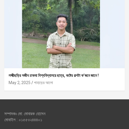
লক্ষ্মীছড়ির সজীব চাকমা বিশ্ববিদ্যালয়ে ছাত্র, কষ্টের গল্পটা ক’জনে জানে !
May 2, 2025
পাহাড়ের আলো
সম্পাদকঃ মো: মোবারক হোসেন
মোবাইল : ০১৫৫৩২৪৪৪০১