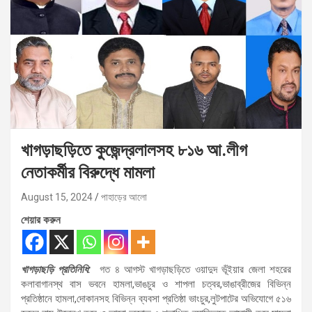
খাগড়াছড়িতে কুজেন্দ্রলালসহ ৮১৬ আ.লীগ
নেতাকর্মীর বিরুদ্ধে মামলা
August 15, 2024
পাহাড়ের আলো
শেয়ার করুন
খাগড়াছড়ি প্রতিনিধি:
গত ৪ আগস্ট খাগড়াছড়িতে ওয়াদুদ ভূঁইয়ার জেলা শহরের
কলাবাগানস্থ বাস ভবনে হামলা,ভাঙচুর ও শাপলা চত্বর,ভাঙাব্রীজের বিভিন্ন
প্রতিষ্ঠানে হামলা,দোকানসহ বিভিন্ন ব্যবসা প্রতিষ্ঠা ভাংচুর,লুটপাটের অভিযোগে ৫১৬