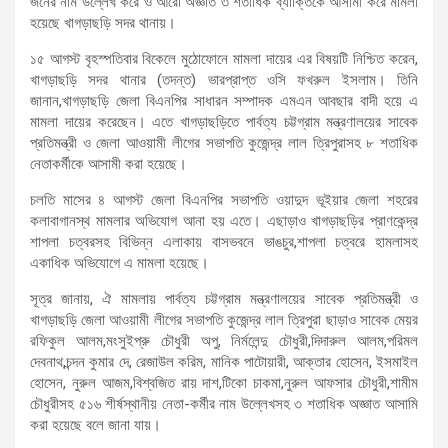
জনের নাম উল্লেখ করে ও আরো অজ্ঞাত ৩ শতাধিক ব্যাক্তিকে আসামী করে মামলা
হয়েছে খাগড়াছড়ি সদর থানায়।
১৫ আগস্ট বৃহস্পতিবার বিকেলে মুঠোফোনে মামলা দায়ের এর বিষয়টি নিশ্চিত করেন,
খাগড়াছড়ি সদর থানার (তদন্ত) ভারপ্রাপ্ত ওসি ফখরুল ইসলাম। তিনি
জানান,খাগড়াছড়ি জেলা বিএনপির সাধারন সম্পাদক এমএন আবছার বাদী হয়ে এ
মামলা দায়ের করেছেন। এতে খাগড়াছড়িতে পার্বত্য চট্টগ্রাম মন্ত্রণালয়ের সাবেক
প্রতিমন্ত্রী ও জেলা আওয়ামী লীগের সভাপতি কুজেন্দ্র লাল ত্রিপুরাসহ ৮ শতাধিক
নেতাকর্মীকে আসামী করা হয়েছে।
চলতি মাসের ৪ আগস্ট জেলা বিএনপির সভাপতি ওয়াদুদ ভূইয়ার জেলা শহরের
কলাবাগানস্থ মামলার অভিযোগ আনা হয় এতে। এছাড়াও খাগড়াছড়ির প্রাণকেন্দ্র
শাপলা চত্বরসহ বিভিন্ন এলাকায় বাসভবনে ভাঙচুর,শাপলা চত্বরে হামলাসহ
একাধিক অভিযোগে এ মামলা হয়েছে।
সূত্র জানায়, ঐ মামলায় পার্বত্য চট্টগ্রাম মন্ত্রণালয়ের সাবেক প্রতিমন্ত্রী ও
খাগড়াছড়ি জেলা আওয়ামী লীগের সভাপতি কুজেন্দ্র লাল ত্রিপুরা ছাড়াও সাবেক মেয়র
রফিকুল আলম,মংসুইপ্রু চৌধুরী অপু, নির্মলেন্দু চৌধুরী,দিদারুল আলম,পরিমল
দেবনাথ,চন্দন কুমার দে, রেজাউল করিম, মানিক পাটোয়ারী, আক্তার হোসেন, ইসমাইল
হোসেন, নুরুল আজম,বিশ্বজিত রায় দাশ,টিকো চাকমা,নুরুল আফসার চৌধুরী,শামীম
চৌধুরীসহ ৫১৬ শীর্ষস্থানীয় নেতা-কর্মীর নাম উল্লেখসহ ৩ শতাধিক অজ্ঞাত আসামি
করা হয়েছে বলে জানা যায়।