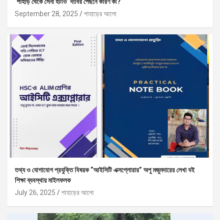
‘পাহাড় থেকে সেনা হটাও’ দাবির পেছনে কারণ কী?
September 28, 2025
পাহাড়ের আলো
তথ্য ও যোগাযোগ প্রযুক্তি বিষয়ক “আইসিটি এক্সপ্লোরার” অপু মজুমদারের লেখা বই
শিক্ষা ব্যবস্থায় মাইলফলক
July 26, 2025
পাহাড়ের আলো