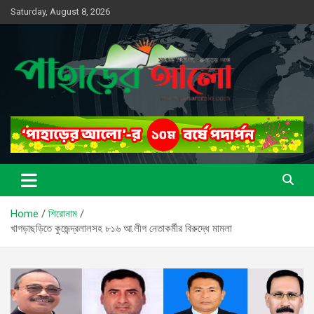
Skip
Saturday, August 8, 2026
to
content
সত্যের সন্ধানে, পাহাড়ের পথে
পাহাড়ের আলো
Home
শিরোনাম
খাগড়াছড়িতে কুজেন্দ্রলালসহ ৮১৬ আ.লীগ নেতাকর্মীর বিরুদ্ধে মামলা