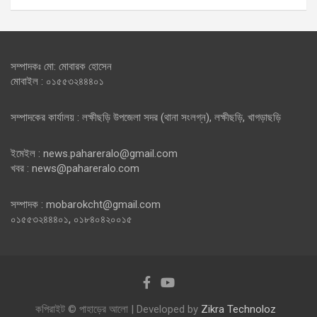
সম্পাদকঃ মো: মোবারক হোসেন
মোবাইল : ০১৫৫৩২৪৪৪০১
সম্পাদকের কার্যালয় : লক্ষীছড়ি উপজেলা সদর (থানা সংলগ্ন), লক্ষীছড়ি, খাগড়াছড়ি
ইমেইল : news.pahareralo@gmail.com
খবর : news@pahareralo.com
সম্পাদক : mobarokcht@gmail.com
০১৫৫৩২৪৪৪০১, ০১৮৪০৪২০০১৫
কপিরাইট © পাহাড়ের আলো | Developed by
Zikra Technoloz