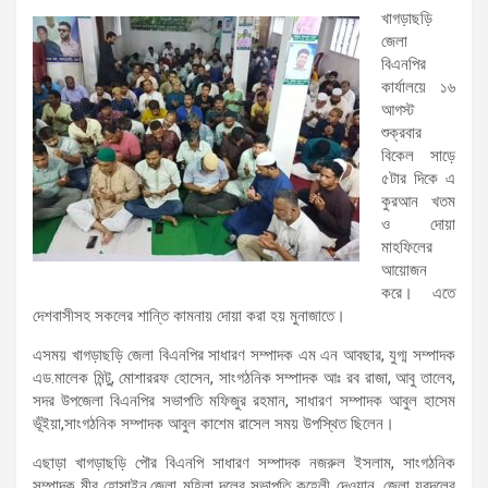
খাগড়াছড়ি
জেলা
বিএনপির
কার্যালয়ে ১৬
আগস্ট
শুক্রবার
বিকেল সাড়ে
৫টার দিকে এ
কুরআন খতম
ও দোয়া
মাহফিলের
আয়োজন
করে। এতে
দেশবাসীসহ সকলের শান্তি কামনায় দোয়া করা হয় মুনাজাতে।
এসময় খাগড়াছড়ি জেলা বিএনপির সাধারণ সম্পাদক এম এন আবছার, যুগ্ম সম্পাদক
এড.মালেক মিন্টু, মোশাররফ হোসেন, সাংগঠনিক সম্পাদক আঃ রব রাজা, আবু তালেব,
সদর উপজেলা বিএনপির সভাপতি মফিজুর রহমান, সাধারণ সম্পাদক আবুল হাসেম
ভূঁইয়া,সাংগঠনিক সম্পাদক আবুল কাশেম রাসেল সময় উপস্থিত ছিলেন।
এছাড়া খাগড়াছড়ি পৌর বিএনপি সাধারণ সম্পাদক নজরুল ইসলাম, সাংগঠনিক
সম্পাদক মীর হোসাইন,জেলা মহিলা দলের সভাপতি কুহেলী দেওয়ান, জেলা যুবদলের