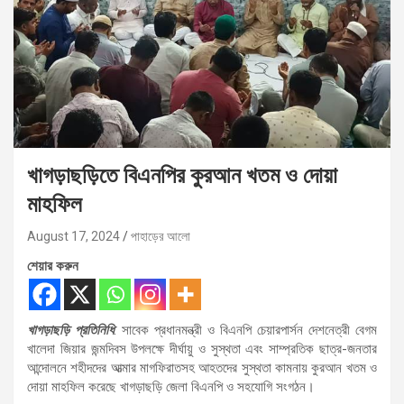
খাগড়াছড়িতে বিএনপির কুরআন খতম ও দোয়া
মাহফিল
August 17, 2024
পাহাড়ের আলো
শেয়ার করুন
খাগড়াছড়ি প্রতিনিধি
: সাবেক প্রধানমন্ত্রী ও বিএনপি চেয়ারপার্সন দেশনেত্রী বেগম
খালেদা জিয়ার জন্মদিবস উপলক্ষে দীর্ঘায়ু ও সুস্থতা এবং সাম্প্রতিক ছাত্র-জনতার
আন্দোলনে শহীদদের আত্মার মাগফিরাতসহ আহতদের সুস্থতা কামনায় কুরআন খতম ও
দোয়া মাহফিল করেছে খাগড়াছড়ি জেলা বিএনপি ও সহযোগি সংগঠন।