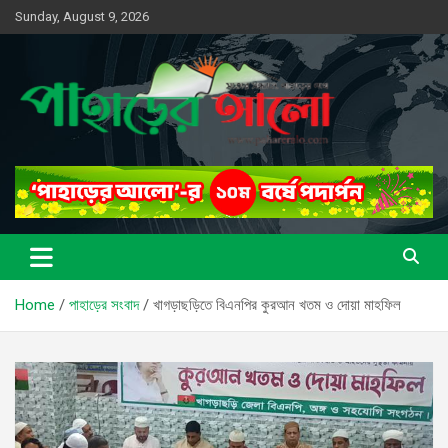
Skip
Sunday, August 9, 2026
to
content
সত্যের সন্ধানে, পাহাড়ের পথে
পাহাড়ের আলো
Home
পাহাড়ের সংবাদ
খাগড়াছড়িতে বিএনপির কুরআন খতম ও দোয়া মাহফিল