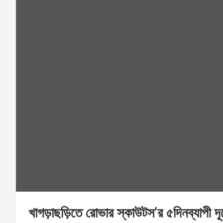
খাগড়াছড়িতে রোভার স্কাউটস’র ৫দিনব্যাপী দূর