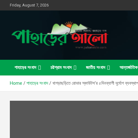
Skip
Friday, August 7, 2026
to
content
সত্যের সন্ধানে, পাহাড়ের পথে
পাহাড়ের আলো
পাহাড়ের সংবাদ
চট্টগ্রাম সংবাদ
জাতীয় সংবাদ
আন্তর্জাতিক
Home
পাহাড়ের সংবাদ
খাগড়াছড়িতে রোভার স্কাউটস’র ৫দিনব্যাপী দূর্যোগ ব্যবস্থা