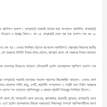
ষয়ক প্রশিক্ষণ ক্যাম্প। খাগড়াছড়ি সরকারি কলেজ মাঠে বাংলাদেশ স্কাউটস, খাগড়াছড়ি
উন্নয়ন ও স্বাস্থ্য বিভাগ। গত ২৪ ফেব্রুয়ারি থেকে শুরু হয়ে ক্যাম্প শেষ হয় ২৮
্ঠানিকতা শেষ হয়। এসময় উপস্থিত ছিলেন বাংলাদেশ স্কাউটস’র প্রোগ্রাম বিভাগের জাতীয়
, নৌ-অঞ্চলের ইউনিট লিডার মনির হোসেন, চট্টগ্রাম জেলা নৌ অঞ্চলের লিডার আসাদুল
দের সনদপত্র বিতরণের মাধ্যমে ৫দিনব্যাপী দুর্যোগ ব্যবস্থাপনা প্রশিক্ষণ ক্যাম্প শেষ
করেন খাগড়াছড়ি সরকারি কলেজের অধ্যক্ষ প্রফেসর মিছবাহুদ্দীন আহমেদ। এসময় কোর্স
র মোহাম্মদ শাহীন রাজু, এলটি, স্কাউটিং সম্প্রসারণ ও শতাব্দী ভবন নির্মান প্রকল্পের
হোসেন সহ অন্যান্য প্রশিক্ষকবৃন্দ ও রোভার স্কাউট লিডারবৃন্দ উপস্থিত ছিলেন।
াই জেলা নৌ, পাহাড়তলি জেলা রেলওয়ে, কক্সবাজার, রাঙামাটি, বান্দরবন, খাগড়াছড়ি জেলা
র্যোগ ব্যবস্থাপনা বিষয়ক গুরুত্বপূর্ণ বিষয়সমূহ সম্পর্কে প্রশিক্ষনার্থীদের ধারণা