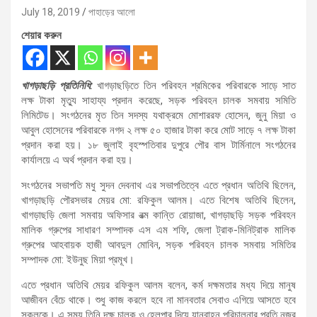
July 18, 2019
পাহাড়ের আলো
শেয়ার করুন
খাগড়াছড়ি প্রতিনিধি:
খাগড়াছড়িতে তিন পরিবহন শ্রমিকের পরিবারকে সাড়ে সাত
লক্ষ টাকা মৃত্যু সাহায্য প্রদান করেছে, সড়ক পরিবহন চালক সমবায় সমিতি
লিমিটেড। সংগঠনের মৃত তিন সদস্য যথাক্রমে মোশাররফ হোসেন, জুনু মিয়া ও
আবুল হোসেনের পরিবারকে নগদ ২ লক্ষ ৫০ হাজার টাকা করে মোট সাড়ে ৭ লক্ষ টাকা
প্রদান করা হয়। ১৮ জুলাই বৃহস্পতিবার দুপুরে পৌর বাস টার্মিনালে সংগঠনের
কার্যালয়ে এ অর্থ প্রদান করা হয়।
সংগঠনের সভাপতি মধু সুদন দেবনাথ এর সভাপতিত্বে এতে প্রধান অতিথি ছিলেন,
খাগড়াছড়ি পৌরসভার মেয়র মো: রফিকুল আলম। এতে বিশেষ অতিথি ছিলেন,
খাগড়াছড়ি জেলা সমবায় অফিসার রত্ম কান্তি রোয়াজা, খাগড়াছড়ি সড়ক পরিবহন
মালিক গ্রুপের সাধারণ সম্পাদক এস এম শফি, জেলা ট্রাক-মিনিট্রাক মালিক
গ্রুপের আহবায়ক হাজী আবদুল মোবিন, সড়ক পরিবহন চালক সমবায় সমিতির
সম্পাদক মো: ইউনুছ মিয়া প্রমূখ।
এতে প্রধান অতিথি মেয়র রফিকুল আলম বলেন, কর্ম দক্ষমতার মধ্য দিয়ে মানুষ
আজীবন বেঁচে থাকে। শুধু কাজ করলে হবে না মানবতার সেবাও এগিয়ে আসতে হবে
সকলকে। এ সময় তিনি দক্ষ চালক ও হেলপার দিয়ে যানবাহন পরিচালনার প্রতি নজর