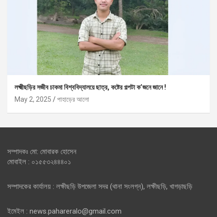
লক্ষ্মীছড়ির সজীব চাকমা বিশ্ববিদ্যালয়ে ছাত্র, কষ্টের গল্পটা ক’জনে জানে !
May 2, 2025
পাহাড়ের আলো
সম্পাদকঃ মো: মোবারক হোসেন
মোবাইল : ০১৫৫৩২৪৪৪০১
সম্পাদকের কার্যালয় : লক্ষীছড়ি উপজেলা সদর (থানা সংলগ্ন), লক্ষীছড়ি, খাগড়াছড়ি
ইমেইল : news.pahareralo@gmail.com