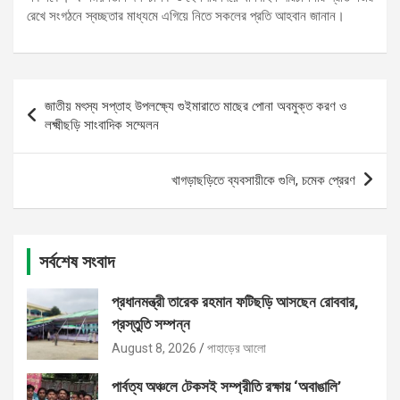
রেখে সংগঠনে স্বচ্ছতার মাধ্যমে এগিয়ে নিতে সকলের প্রতি আহবান জানান।
Post
জাতীয় মৎস্য সপ্তাহ উপলক্ষ্যে গুইমারাতে মাছের পোনা অবমুক্ত করণ ও
navigation
লক্ষ্মীছড়ি সাংবাদিক সম্মেলন
খাগড়াছড়িতে ব্যবসায়ীকে গুলি, চমেক প্রেরণ
সর্বশেষ সংবাদ
প্রধানমন্ত্রী তারেক রহমান ফটিছড়ি আসছেন রোববার,
প্রস্তুতি সম্পন্ন
August 8, 2026
পাহাড়ের আলো
পার্বত্য অঞ্চলে টেকসই সম্প্রীতি রক্ষায় ‘অবাঙালি’