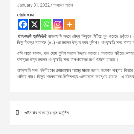
January 31, 2022
পাহাড়ের আলো
শেয়ার করুন
খাগড়াছড়ি প্রতিনিধি:
খাগড়াছড়ি সদরে বৌদ্ধ ভিক্ষুকে পিটিয়ে খুন করেছে দুর্বৃত্ত
ভিক্ষু বিশুদ্ধা মহাথেরু (৫২) এর মরদেহ উদ্ধার করে পুলিশ। খাগড়াছড়ি সদর থানার অ
ওসি আরো জানান, খবর পেয়ে পুলিশ মরদেহ উদ্ধার করেছে। মরদেহের শরীরের আঘাতের
তদন্তের জন্য মরদেহ খাগড়াছড়ি সদর হাসপাতালের মর্গে পাঠানো হয়েছে।
খাগড়াছড়ি সদর ইউনিয়নের চেয়ারম্যান আম্রে মারমা বলেন, গতকাল সন্ধ্যায় বিহারে প্রা
পালিয়ে যায়। ভিক্ষুর শয়নকক্ষের জিনিসপত্র এলোমেলো অবস্থায় রয়েছে। এ ঘটনার স
Post
গুইমারায় তারুণ্যের কন্ঠ অনুষ্ঠিত
navigation