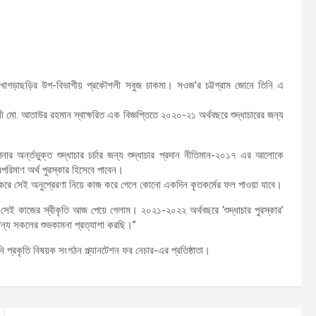
াগড়াছড়ির উপ-বিভাগীয় প্রকৌশলী সবুজ চাকমা। সওজ’র চট্টগ্রাম জোনে তিনি এ
 মো. আতাউর রহমান স্বাক্ষরিত এক বিজ্ঞপ্তিতে ২০২০-২১ অর্থবছরে শুদ্ধাচারের জন্য
্পনার অর্ন্তভুক্ত শুদ্ধাচার চর্চার জন্য শুদ্ধাচার প্রদান নীতিমান-২০১৭ এর আলোকে
পরিমাণ অর্থ পুরস্কার হিসেবে পাবেন।
ষ্টি করে সেই অনুপ্রেরণা নিয়ে কাজ করে গেলে কোনো একদিন কৃতকর্মের ফল পাওয়া যাবে।
েই কাজের স্বীকৃতি আজ পেয়ে গেলাম। ২০২১-২০২২ অর্থবছরে ‘শুদ্ধাচার পুরস্কার’
জন্য সকলের শুভকামনা প্রত্যাশা করছি।”
্রকৃতি বিষয়ক সংগঠন প্ল্যানটেশন ফর নেচার-এর প্রতিষ্ঠাতা।