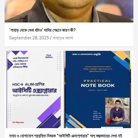
‘পাহাড় থেকে সেনা হটাও’ দাবির পেছনে কারণ কী?
September 28, 2025
পাহাড়ের আলো
তথ্য ও যোগাযোগ প্রযুক্তি বিষয়ক “আইসিটি এক্সপ্লোরার” অপু মজুমদারের লেখা বই