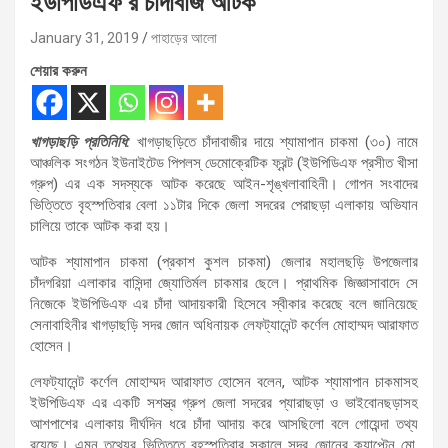
ইউপিডিএফ’র চাঁদাবাজ আটক
January 31, 2019
পাহাড়ের আলো
শেয়ার করুন
খাগড়াছড়ি প্রতিনিধি:
খাগড়াছড়িতে চাঁদাবাজীর দায়ে শ্যামাপান চাকমা (৩০) নামে
আঞ্চলিক সংগঠন ইউনাইটেড পিপলস্ ডেমোক্রেটিক ফ্রন্ট (ইউপিডিএফ প্রসীত খীসা
গ্রুপ) এর এক সদস্যকে আটক করেছে আইন-শৃঙ্খলাবাহিনী। গোপন সংবাদের
ভিত্তিতে বৃহস্পতিবার বেলা ১১টার দিকে জেলা সদরের পেরাছড়া এলাকায় অভিযান
চালিয়ে তাকে আটক করা হয়।
আটক শ্যামাপান চাকমা (প্রকাশ কুশল চাকমা) জেলার মহালছড়ি উপজেলার
চাঁদগরিয়া এলাকার বাসিন্দা জ্যোতির্মল চাকমার ছেলে। প্রাথমিক জিজ্ঞাসাবাদে সে
নিজেকে ইউপিডিএফ এর চাঁদা আদায়কারী হিসেবে স্বীকার করেছে বলে জানিয়েছে
সেনাবাহিনীর খাগড়াছড়ি সদর জোন অধিনায়ক লেফট্যানেন্ট কর্ণেল মোহাম্মদ আরাফাত
হোসেন।
লেফট্যানেন্ট কর্ণেল মোহাম্মদ আরাফাত হোসেন বলেন, আটক শ্যামাপান চাকমাসহ
ইউপিডিএফ এর একটি সশস্ত্র গ্রুপ জেলা সদরের প্যারাছড়া ও ভাইবোনছড়াসহ
আশপাশের এলাকায় দীর্ঘদিন ধরে চাঁদা আদায় করে আসছিলো বলে গোয়েন্দা তথ্য
রয়েছে। এমন তথ্যের ভিত্তিতে বৃহস্পতিবার সকালে সদর জোনের ক্যাপ্টেন মো.