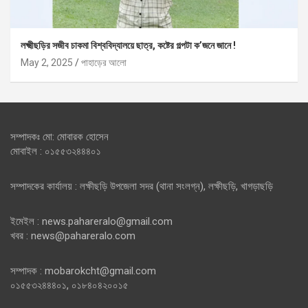
লক্ষ্মীছড়ির সজীব চাকমা বিশ্ববিদ্যালয়ে ছাত্র, কষ্টের গল্পটা ক’জনে জানে !
May 2, 2025
পাহাড়ের আলো
সম্পাদকঃ মো: মোবারক হোসেন
মোবাইল : ০১৫৫৩২৪৪৪০১
সম্পাদকের কার্যালয় : লক্ষীছড়ি উপজেলা সদর (থানা সংলগ্ন), লক্ষীছড়ি, খাগড়াছড়ি
ইমেইল : news.pahareralo@gmail.com
খবর : news@pahareralo.com
সম্পাদক : mobarokcht@gmail.com
০১৫৫৩২৪৪৪০১, ০১৮৪০৪২০০১৫