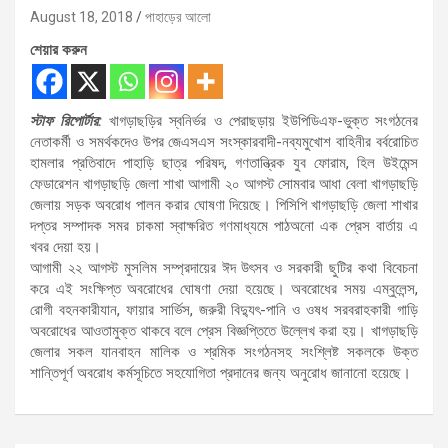
August 18, 2018
পাহাড়ের আলো
শেয়ার করুন
স্টাফ রিপোর্টার:
খাগড়াছড়ির স্বনির্ভর ও পেরাছড়ায় ইউপিডিএফ-ভুক্ত সংগঠনের
নেতাকর্মী ও সমর্থকদেও উপর জেএসএস সংস্কারবাদী-নব্যমুখোশ বাহিনীর বর্বরোচিত
হামলার প্রতিবাদে পাহাড়ি ছাত্র পরিষদ, গণতান্ত্রিক যুব ফোরাম, হিল উইমেন্স
ফেডারেশন খাগড়াছড়ি জেলা শাখা আগামী ২০ আগস্ট সোমবার আধা বেলা খাগড়াছড়ি
জেলায় সড়ক অবরোধ পালন করার ঘোষণা দিয়েছে। পিসিপি খাগড়াছড়ি জেলা শাখার
দপ্তর সম্পাদক সমর চাকমা স্বাক্ষরিত গণমাধ্যমে পাঠঅনো এক প্রেস বার্তায় এ
খবর দেয়া হয়।
আগামী ২২ আগস্ট মুসলিম সম্প্রদায়ের ঈদ উৎসব ও সরকারী ছুটির কথা বিবেচনা
করে এই সংক্ষিপ্ত অবরোধের ঘোষণা দেয়া হয়েছে। অবরোধের সময় এম্বুলেন্স,
রোগী বহনকারীযান, ফায়ার সার্ভিস, জরুরী বিদ্যুৎ-পানি ও ওষধ সরবরাহকারী গাড়ি
অবরোধের আওতামুক্ত থাকবে বলে প্রেস বিজ্ঞপ্তিতে উল্লেখ করা হয়। খাগড়াছড়ি
জেলার সকল যানবাহন মালিক ও শ্রমিক সংগঠনসহ সংশ্লিষ্ট সকলকে উক্ত
শান্তিপূর্ণ অবরোধ কর্মসূচিতে সহযোগিতা প্রদানের জন্য অনুরোধ জানানো হয়েছে।