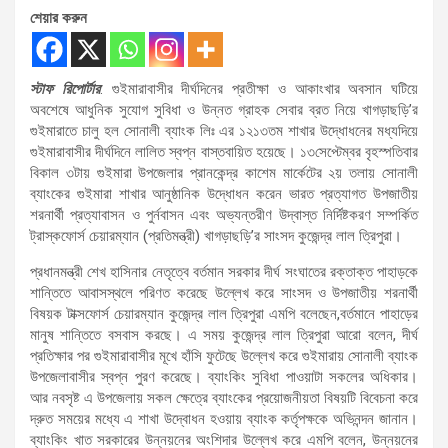
শেয়ার করুন
স্টাফ রিপোর্টার
: গুইমারাবাসীর দীর্ঘদিনের প্রতীক্ষা ও আকাংখার অবসান ঘটিয়ে
অবশেষে আধুনিক সুযোগ সুবিধা ও উন্নত গ্রাহক সেবার ব্রত নিয়ে খাগড়াছড়ি’র
গুইমারাতে চালু হল সোনালী ব্যাংক লিঃ এর ১২১৩তম শাখার উদ্ধোধনের মধ্যদিয়ে
গুইমারাবাসীর দীর্ঘদিনে লালিত স্বপ্ন বাস্তবায়িত হয়েছে। ১৩সেপ্টেম্বর বৃহস্পতিবার
বিকাল ৩টায় গুইমারা উপজেলার প্রানকেন্দ্র কাশেম মার্কেটের ২য় তলায় সোনালী
ব্যাংকের গুইমারা শাখার আনুষ্ঠানিক উদ্ধোধন করেন ভারত প্রত্যাগত উপজাতীয়
শরনার্থী প্রত্যাবাসন ও পুর্নবাসন এবং অভ্যন্তরীণ উদ্বাস্ত নির্দিষ্টকরণ সম্পর্কিত
ট্রাস্কফোর্স চেয়ারম্যান (প্রতিমন্ত্রী) খাগড়াছড়ি’র সাংসদ কুজেন্দ্র লাল ত্রিপুরা।
প্রধানমন্ত্রী শেখ হাসিনার নেতৃত্বে বর্তমান সরকার দীর্ঘ সংঘাতের রক্তাক্ত পাহাড়কে
শান্তিতে আবাসস্থলে পরিণত করেছে উল্লেখ করে সাংসদ ও উপজাতীয় শরনার্থী
বিষয়ক টাক্সফোর্স চেয়ারম্যান কুজেন্দ্র লাল ত্রিপুরা এমপি বলেছেন,বর্তমানে পাহাড়ের
মানুষ শান্তিতে বসবাস করছে। এ সময় কুজেন্দ্র লাল ত্রিপুরা আরো বলেন, দীর্ঘ
প্রতিক্ষার পর গুইমারাবাসীর মূখে হাঁসি ফুটেছে উল্লেখ করে গুইমারায় সোনালী ব্যাংক
উপজেলাবাসীর স্বপ্ন পুরণ করেছে। ব্যাংকিং সুবিধা পাওয়াটা সকলের অধিকার।
আর নবসৃষ্ট এ উপজেলায় সকল ক্ষেত্রে ব্যাংকের প্রয়োজনীয়তা বিষয়টি বিবেচনা করে
দ্রুত সময়ের মধ্যে এ শাখা উদ্বোধন হওয়ায় ব্যাংক কর্তৃপক্ষকে অভিনন্দন জানান।
ব্যাংকিং খাত সরকারের উন্নয়নের অংশিদার উল্লেখ করে এমপি বলেন, উন্নয়নের