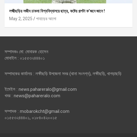
লক্ষ্মীছড়ির সজীব চাকমা বিশ্ববিদ্যালয়ে ছাত্র, কষ্টের গল্পটা ক’জনে জানে !
May 2, 2025
পাহাড়ের আলো
সম্পাদকঃ মো: মোবারক হোসেন
মোবাইল : ০১৫৫৩২৪৪৪০১
সম্পাদকের কার্যালয় : লক্ষীছড়ি উপজেলা সদর (থানা সংলগ্ন), লক্ষীছড়ি, খাগড়াছড়ি
ইমেইল : news.pahareralo@gmail.com
খবর : news@pahareralo.com
সম্পাদক : mobarokcht@gmail.com
০১৫৫৩২৪৪৪০১, ০১৮৪০৪২০০১৫