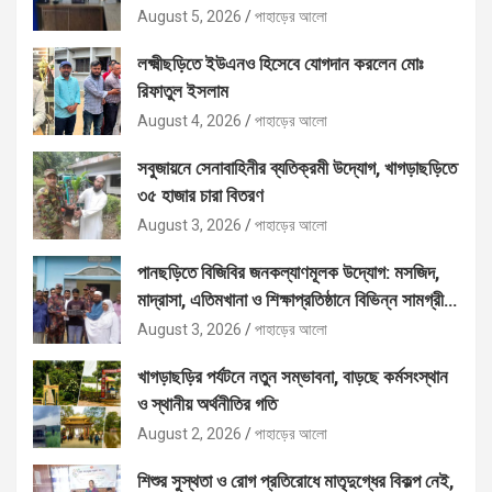
August 5, 2026
পাহাড়ের আলো
লক্ষ্মীছড়িতে ইউএনও হিসেবে যোগদান করলেন মোঃ
রিফাতুল ইসলাম
August 4, 2026
পাহাড়ের আলো
সবুজায়নে সেনাবাহিনীর ব্যতিক্রমী উদ্যোগ, খাগড়াছড়িতে
৩৫ হাজার চারা বিতরণ
August 3, 2026
পাহাড়ের আলো
পানছড়িতে বিজিবির জনকল্যাণমূলক উদ্যোগ: মসজিদ,
মাদ্রাসা, এতিমখানা ও শিক্ষাপ্রতিষ্ঠানে বিভিন্ন সামগ্রী
বিতরণ
August 3, 2026
পাহাড়ের আলো
খাগড়াছড়ির পর্যটনে নতুন সম্ভাবনা, বাড়ছে কর্মসংস্থান
ও স্থানীয় অর্থনীতির গতি
August 2, 2026
পাহাড়ের আলো
শিশুর সুস্থতা ও রোগ প্রতিরোধে মাতৃদুগ্ধের বিকল্প নেই,