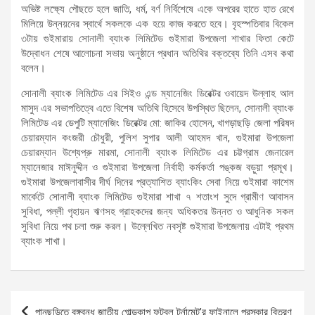
অভিষ্ট লক্ষ্যে পৌছতে হলে জাতি, ধর্ম, বর্ণ নির্বিশেষে একে অপরের হাতে হাত রেখে
মিলিয়ে উন্নয়নের স্বার্থে সকলকে এক হয়ে কাজ করতে হবে। বৃহস্পতিবার বিকেল
৩টায় গুইমারায় সোনালী ব্যাংক লিমিটেড গুইমারা উপজেলা শাখার ফিতা কেটে
উদ্বোধন শেষে আলোচনা সভায় অনুষ্ঠানে প্রধান অতিথির বক্তব্যে তিনি এসব কথা
বলেন।
সোনালী ব্যাংক লিমিটেড এর সিইও এন্ড ম্যানেজিং ডিরেক্টর ওবায়েদ উল্লাহ আল
মাসুদ এর সভাপতিত্বে এতে বিশেষ অতিথি হিসেবে উপস্থিত ছিলেন, সোনালী ব্যাংক
লিমিটেড এর ডেপুটি ম্যানেজিং ডিরেক্টর মো: জাকির হোসেন, খাগড়াছড়ি জেলা পরিষদ
চেয়ারম্যান কংজরী চৌধুরী, পুলিশ সুপার আলী আহমদ খান, গুইমারা উপজেলা
চেয়ারম্যান উশ্যেপ্রু মারমা, সোনালী ব্যাংক লিমিটেড এর চট্টগ্রাম জেনারেল
ম্যানেজার মাঈনুদ্দীন ও গুইমারা উপজেলা নির্বাহী কর্মকর্তা পঙ্কজ বড়ুয়া প্রমূখ।
গুইমারা উপজেলাবাসীর দীর্ঘ দিনের প্রত্যাশিত ব্যাংকিং সেবা নিয়ে গুইমারা কাশেম
মার্কেটে সোনালী ব্যাংক লিমিটেড গুইমারা শাখা ৭ শতাংশ সুদে গ্রামীণ আবাসন
সুবিধা, পল্লী গৃহায়ন ঋণসহ গ্রাহকদের জন্য অধিকতর উন্নত ও আধুনিক সকল
সুবিধা নিয়ে পথ চলা শুরু করল। উল্লেখিত নবসৃষ্ট গুইমারা উপজেলায় এটাই প্রথম
ব্যাংক শাখা।
Post
পানছড়িতে বঙ্গবন্ধু জাতীয় গোল্ডকাপ ফুটবল টুর্নামেন্ট’র ফাইনালে পুরস্কার বিতরণ