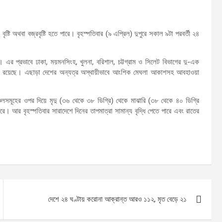
ষ্টি অথবা বজ্রবৃষ্টি হতে পারে। বৃহস্পতিবার (৯ এপ্রিল) দুপুরে সকাল ৯টা পরবর্তী ২৪
ছে। এর প্রভাবে ঢাকা, ময়মনসিংহ, খুলনা, বরিশাল, চট্টগ্রাম ও সিলেট বিভাগের দু-এক
ভাবনা রয়েছে। এছাড়া দেশের অন্যত্র অস্থায়ীভাবে আংশিক মেঘলা আকাশসহ আবহাওয়া
া অঞ্চলসমূহের ওপর দিয়ে মৃদু (৩৬ থেকে ৩৮ ডিগ্রি) থেকে মাঝারি (৩৮ থেকে ৪০ ডিগ্রি
ে। আর বৃহস্পতিবার সারাদেশে দিনের তাপমাত্রা সামান্য বৃদ্ধি পেতে পারে এবং রাতের
দেশে ২৪ ঘণ্টায় করোনা আক্রান্ত আরও ১১২, মৃত বেড়ে ২১