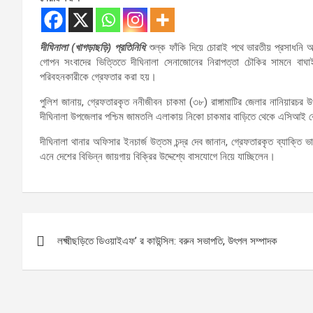
দীঘিনালা (খাগড়াছড়ি) প্রতিনিধি
: শুল্ক ফাঁকি দিয়ে চোরাই পথে ভারতীয় প্রসাধন
গোপন সংবাদের ভিত্তিতে দীঘিনালা সেনাজোনের নিরাপত্তা চৌকির সামনে বাঘা
পরিবহনকারীকে গ্রেফতার করা হয়।
পুলিশ জানায়, গ্রেফতারকৃত ননীজীবন চাকমা (৩৮) রাঙ্গামাটির জেলার নানিয়ারচ
দীঘিনালা উপজেলার পশ্চিম জামতলি এলাকায় নিকো চাকমার বাড়িতে থেকে এসিআই কোম
দীঘিনালা থানার অফিসার ইনচার্জ উত্তম চন্দ্র দেব জানান, গ্রেফতারকৃত ব্যাক্ত
এনে দেশের বিভিন্ন জায়গায় বিক্রির উদ্দেশ্যে বাসযোগে নিয়ে যাচ্ছিলেন।
Post
লক্ষ্মীছড়িতে ডিওয়াইএফ’ র কাউন্সিল: বরুন সভাপতি, উৎপল সম্পাদক
navigation