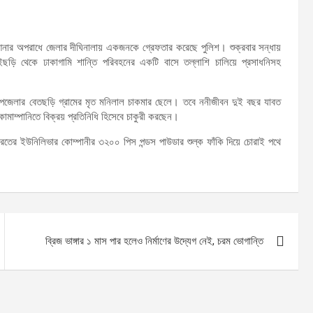
ি আনার অপরাধে জেলার দীঘিনালায় একজনকে গ্রেফতার করেছে পুলিশ। শুক্রবার সন্ধায়
ইছড়ি থেকে ঢাকাগামি শান্তি পরিবহনের একটি বাসে তল্লাশি চালিয়ে প্রসাধনিসহ
র উপজেলার বেতছড়ি গ্রামের মৃত মনিলাল চাকমার ছেলে। তবে ননীজীবন দুই বছর যাবত
াম্পানিতে বিক্রয় প্রতিনিধি হিসেবে চাকুরী করছেন।
ি ভারতের ইউনিলিভার কোম্পানীর ৩২০০ পিস পন্ডস পাউডার শুল্ক ফাঁকি দিয়ে চোরাই পথে
ব্রিজ ভাঙ্গার ১ মাস পার হলেও নির্মাণের উদ্যেগ নেই, চরম ভোগান্তি