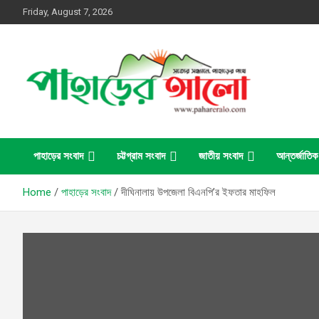
Skip
Friday, August 7, 2026
to
content
সত্যের সন্ধানে, পাহাড়ের পথে
পাহাড়ের আলো
পাহাড়ের সংবাদ
চট্টগ্রাম সংবাদ
জাতীয় সংবাদ
আন্তর্জাতিক
Home
পাহাড়ের সংবাদ
দীঘিনালায় উপজেলা বিএনপি’র ইফতার মাহফিল