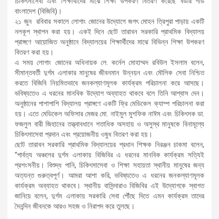
চিকিৎসাসেবা এবং শিক্ষার্থীদের মাঝে শিক্ষা উপকরণ বিতরণ করেছে বর্ডার গার্ড
বাংলাদেশ (বিজিবি)।
২১ জুন রবিবার সকালে লোগাং জোনের উদ্যোগে জগৎ মোহন ত্রিপুরা পাড়ায় একটি
নলকূপ স্থাপন করা হয়। একই দিনে ছোট তারাবন সরকারি প্রাথমিক বিদ্যালয়
প্রাঙ্গণে আয়োজিত অনুষ্ঠানে বিদ্যালয়ের শিক্ষার্থীদের মাঝে বিভিন্ন শিক্ষা উপকরণ
বিতরণ করা হয়।
এ সময় লোগাং জোনের অধিনায়ক লে. কর্নেল মোহাম্মদ রবিউল ইসলাম বলেন,
সীমান্তবর্তী দুর্গম এলাকার মানুষের জীবনমান উন্নয়ন এবং মৌলিক সেবা নিশ্চিত
করতে বিজিবি নিয়মিতভাবে জনকল্যাণমূলক কার্যক্রম পরিচালনা করে আসছে।
ভবিষ্যতেও এ ধরনের মানবিক উদ্যোগ অব্যাহত থাকবে বলে তিনি আশ্বাস দেন।
অনুষ্ঠানের পাশাপাশি বিদ্যালয় প্রাঙ্গণে একটি ফ্রি মেডিকেল ক্যাম্প পরিচালনা করা
হয়। এতে মেডিকেল অফিসার মেজর মো. নাইমুল মুশফিক নাঈম এবং চিকিৎসক ডা.
ফজলুল বারী জিহানের তত্ত্বাবধানে শতাধিক অসহায় ও অসুস্থ মানুষকে বিনামূল্যে
চিকিৎসাসেবা প্রদান এবং প্রয়োজনীয় ওষুধ বিতরণ করা হয়।
ছোট তারাবন সরকারি প্রাথমিক বিদ্যালয়ের প্রধান শিক্ষক নিরঞ্জন চাকমা বলেন,
“পার্বত্য অঞ্চলের দুর্গম এলাকায় বিজিবির এ ধরনের মানবিক কার্যক্রম সত্যিই
প্রশংসনীয়। বিশুদ্ধ পানি, চিকিৎসাসেবা ও শিক্ষা সহায়তা স্থানীয় মানুষের জন্য
অত্যন্ত গুরুত্বপূর্ণ। আমরা আশা করি, ভবিষ্যতেও এ ধরনের জনকল্যাণমূলক
কার্যক্রম অব্যাহত থাকবে। স্থানীয় বাসিন্দারাও বিজিবির এই উদ্যোগকে স্বাগত
জানিয়ে বলেন, দুর্গম এলাকায় সরকারি সেবা পৌঁছে দিতে এমন কার্যক্রম তাদের
দৈনন্দিন জীবনকে আরও সহজ ও নিরাপদ করে তুলছে।