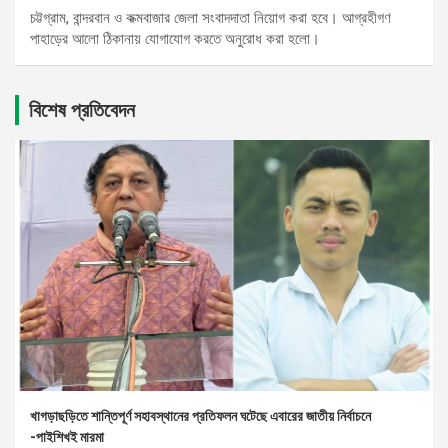
চট্টগ্রাম, বান্দরবান ও কক্মবাজার জেলা সংবাদদাতা নিয়োগ করা হবে। আগ্রহীগণ
পাহাড়ের আলো ঠিকানায় যোগাযোগ করতে অনুরোধ করা হলো।
বিশেষ প্রতিবেদন
খাগড়াছড়িতে শান্তিপূর্ণ সহাবস্থানের প্রতিফলন ঘটেছে এবারের জাতীয় নির্বাচনে
-পাইশিখই মারমা