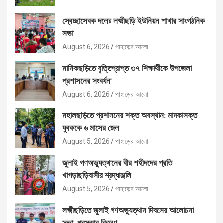
স্বেচ্ছাসেবক দলের লক্ষ্মীছড়ি ইউনিয়ন শাখার সাংগঠনিক
সভা
August 6, 2026
পাহাড়ের আলো
মানিকছড়িতে বৃত্তিপ্রাপ্ত ৩৭ শিক্ষার্থীকে উপজেলা
প্রশাসনের সংবর্ধনা
August 6, 2026
পাহাড়ের আলো
মহালছড়িতে প্রশাসনের শক্ত অবস্থান: মাদকাসক্ত
যুবককে ৬ মাসের জেল
August 5, 2026
পাহাড়ের আলো
জুলাই গণঅভ্যুত্থানের বীর শহীদদের প্রতি
খাগড়াছড়িবাসীর শ্রদ্ধাঞ্জলি
August 5, 2026
পাহাড়ের আলো
লক্ষ্মীছড়িতে জুলাই গণঅভ্যুত্থান দিবসের আলোচনা
সভা, পুরস্কার বিতরণ