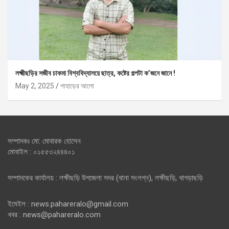
লক্ষ্মীছড়ির সজীব চাকমা বিশ্ববিদ্যালয়ে ছাত্র, কষ্টের গল্পটা ক’জনে জানে !
May 2, 2025
পাহাড়ের আলো
সম্পাদকঃ মো: মোবারক হোসেন
মোবাইল : ০১৫৫৩২৪৪৪০১
সম্পাদকের কার্যালয় : লক্ষীছড়ি উপজেলা সদর (থানা সংলগ্ন), লক্ষীছড়ি, খাগড়াছড়ি
ইমেইল : news.pahareralo@gmail.com
খবর : news@pahareralo.com