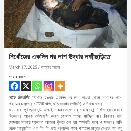
নিখোঁজের একদিন পর লাশ উদ্ধার লক্ষ্মীছড়িতে
March 17, 2025
পাহাড়ের আলো
শেয়ার করুন
স্টাফ রিপোর্টার:
নিখোঁজ হওয়ার একদিন পর লাশ পাওয়া গেলো শ্মশানের পাশে
পাহাড়ের ঢালুতে। ঘটনািিট খাগড়াছড়ি জেলার লক্ষ্মীছড়িতে উপজেলায়।
জানা যায়, পূর্ব জুরগাছড়ি অংচাই মারমার ছেলে বাবু মারমা(১২) নিখোঁজ হয় রোববার
বিকেলে। অনেক খোঁজাখুজি করেও কোথাও পাওয়া যাচ্ছিল না। নিরুপায় হয়ে
সোমবার সন্ধায় স্বজনরা আবারো খুঁজতে বের হয় পার্শ্ববতি পাড়া ও জঙ্গলে। বাড়ি
থেকে আনুমানিক এক কি: মি: দুরে শ্মশানের পাশে পাহাড়ের ঢালুতে দেখতে পায় বাবু