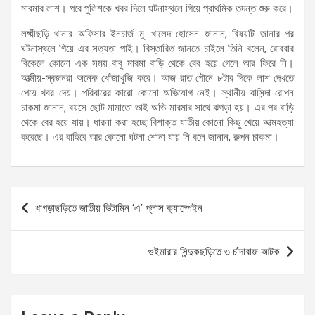
মারমার লাশ। পরে পুলিশকে খবর দিলে ঘটনাস্থলে গিয়ে প্রাথমিক তদন্ত শুরু করে।
লক্ষ্মীছড়ি থানার অফিসার ইনচার্জ মু. খালেদ হোসেন জানান, বিষয়টি জানার পর
ঘটনাস্থলে গিয়ে এর সত্যতা পাই। বিস্তারিত জানতে চাইলে তিনি বলেন, রোববার
বিকেলে কোনো এক সময় বাবু মারমা বাড়ি থেকে বের হয়ে গেলে আর ফিরে নি।
আত্মীয়-স্বজনরা অনেক খোঁজাখুজি করে। আজ রাত পৌনে ৮টার দিকে লাশ দেখতে
পেয়ে খবর দেয়। পরিবারের কারো কোনো অভিযোগ নেই। স্থানীয় বাসিন্দা রোপন
চাকমা জানান, বয়সে ছোট মামাতো ভাই অভি মারমার সাথে ঝগড়া হয়। এর পর বাড়ি
থেকে বের হয়ে যায়। ধারনা করা হচ্ছে বিশাক্ত যাতীয় কোনো কিছু খেয়ে আত্মহত্যা
করেছে। এর বাহিরে আর কোনো ঘটনা শোনা যায় নি বলে জানান, রুপন চাকমা।
Post
খাগড়াছড়িতে জাতীয় ভিটামিন ‘এ’ প্লাস ক্যাম্পেইন
navigation
গুইমারার সিন্দুকছড়িতে ৩ চাঁদাবাজ আটক