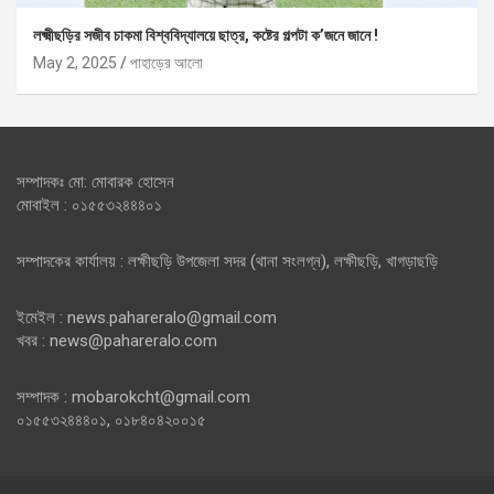
লক্ষ্মীছড়ির সজীব চাকমা বিশ্ববিদ্যালয়ে ছাত্র, কষ্টের গল্পটা ক’জনে জানে !
May 2, 2025
পাহাড়ের আলো
সম্পাদকঃ মো: মোবারক হোসেন
মোবাইল : ০১৫৫৩২৪৪৪০১
সম্পাদকের কার্যালয় : লক্ষীছড়ি উপজেলা সদর (থানা সংলগ্ন), লক্ষীছড়ি, খাগড়াছড়ি
ইমেইল : news.pahareralo@gmail.com
খবর : news@pahareralo.com
সম্পাদক : mobarokcht@gmail.com
০১৫৫৩২৪৪৪০১, ০১৮৪০৪২০০১৫