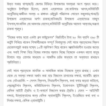
উক্ত সভায় খাগড়াছড়ি জেলার বিভিন্ন উপজেলার সদস্যরা অংশ গ্রহন করে।
অনুষ্ঠানে উপস্থিত ছিলেন, জেলা এম্বাসাডর মো.কাউসার আলম,কমিউনিটি
ভলেন্টিয়ার,আজীবন সদস্য ও রাঙ্গাবন রেষ্টুরেন্ট পরিচালক সোহেল মজুমদার,পানছড়ি
উপজেলা এম্বাসেডর অর্পণ চাকমা,মানিকছডি উপজেলা এম্বাসেডর তাজুল
ইসলাম,সাংবাদিক মো.আকতার হোসেন,কমিউনিটি ভলেন্টিয়ার আমেনা আক্তার,অঞ্জনা
চাকমা প্রমুখ।
“নিজের বলার মতো একটা গল্প ফাউন্ডেশন” বিরতিহীন টানা ৯০ দিন ব্যাপি ৩৬০ টি
কটেন্ট শিখিয়ে থাকেন শিক্ষার্থীদেরকে সম্পূর্ণ বিনামূল্যে সেই সাথে প্রত্যেকের স্কিল
ডেভোলপমেন্ট করার লক্ষ্যে ১০টি প্রশিক্ষণ দিয়ে থাকেন আত্মনির্ভরশীল হওয়ার জন্যে
এবং সবাই শিক্ষা নিয়ে নিজের দক্ষতার প্রমান দিচ্ছে নিজেকে একজন ভালো মানুষ
হিসাবে গড়ে তোলার মাধ্যমে ও পজেটিভ চর্চার মাধ্যমে তা অব্যাহত রাখছেন
প্রতিনিয়ত।
সেই সাথে প্রত্যেকে মানবিক ও সামাজিক কাজে নিজেকে যুক্ত রাখছে। এখান
থেকে যে সমস্ত দক্ষতা অর্জন করা যায় বিজনেস চালানোর দক্ষতা, মার্কেটিং প্ল্যান
এবং নেটওয়ার্কিং – সেলস স্কিলস, লিডারশীপ স্কিলস, কথা বলার জড়তা কাটানো,
প্রেজেন্টেশান স্কিলস, কমিউনিকেশন স্কিলস, ইমোশনাল ইন্টিলিজেন্ট স্কিলস,
বেসিক আইটি ট্রেনিং ও ই-কমার্সে বিজনেস করার ট্রেনিং। যেমন – আইসিটি
দক্ষতা, উদ্যোক্তাদের জন্য বেসিক অ্যাকাউন্টিং স্কিলস, ইংরেজিতে কথা বলা ও
লিখার দক্ষতা, বেসিক এ্যাকাউন্টিং।