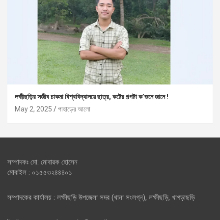
লক্ষ্মীছড়ির সজীব চাকমা বিশ্ববিদ্যালয়ে ছাত্র, কষ্টের গল্পটা ক’জনে জানে !
May 2, 2025
পাহাড়ের আলো
সম্পাদকঃ মো: মোবারক হোসেন
মোবাইল : ০১৫৫৩২৪৪৪০১
সম্পাদকের কার্যালয় : লক্ষীছড়ি উপজেলা সদর (থানা সংলগ্ন), লক্ষীছড়ি, খাগড়াছড়ি