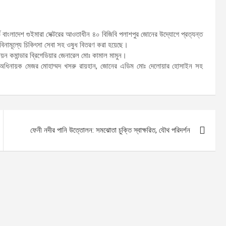
র্ড বাংলাদেশ গুইমারা সেক্টরের আওতাধীন ৪০ বিজিবি পলাশপুর জোনের উদ্যোগে প্রত্যন্ত
ন, বিনামূল্যে চিকিৎসা সেবা সহ ওষুধ বিতরণ করা হয়েছে।
ন কমান্ডার ব্রিগেডিয়ার জেনারেল মোঃ কামাল মামুন।
-অধিনায়ক মেজর মোহাম্মদ খসরু রায়হান, জোনের এডিম মোঃ দেলোয়ার হোসাইন সহ
ফেনী নদীর পানি উত্তোলন: সমঝোতা চুক্তি স্বাক্ষরিত, যৌথ পরিদর্শন