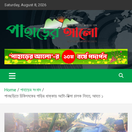
Skip
Saturday, August 8, 2026
to
content
সত্যের সন্ধানে, পাহাড়ের পথে
পাহাড়ের আলো
Home
পাহাড়ের সংবাদ
পানছড়িতে চিকিৎসকের গাড়ির ধাক্কায় অটো-রিক্সা চালক নিহত, আহত ১