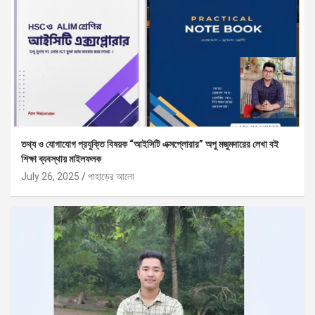
তথ্য ও যোগাযোগ প্রযুক্তি বিষয়ক “আইসিটি এক্সপ্লোরার” অপু মজুমদারের লেখা বই
শিক্ষা ব্যবস্থায় মাইলফলক
July 26, 2025
পাহাড়ের আলো