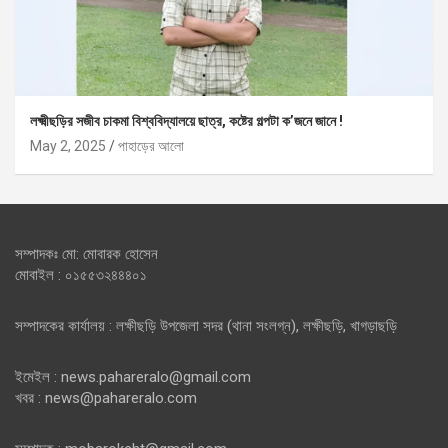
লক্ষ্মীছড়ির সজীব চাকমা বিশ্ববিদ্যালয়ে ছাত্র, কষ্টের গল্পটা ক’জনে জানে !
May 2, 2025
পাহাড়ের আলো
সম্পাদকঃ মো: মোবারক হোসেন
মোবাইল : ০১৫৫৩২৪৪৪০১
সম্পাদকের কার্যালয় : লক্ষীছড়ি উপজেলা সদর (থানা সংলগ্ন), লক্ষীছড়ি, খাগড়াছড়ি
ইমেইল : news.pahareralo@gmail.com
খবর : news@pahareralo.com