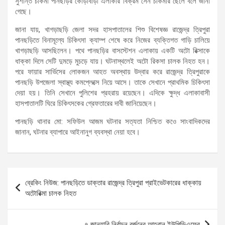
সুশান্ত চাকমা পানছড়ির কোড়াবাড়ী এলাকার বিক্রম সেন চাকমার ছেলে বলে জানা
গেছে।
জানা যায়, খাগড়াছড়ি জেলা সদর হাসপাতালের শিশু বিশেষজ্ঞ রাজেন্দ্র ত্রিপুরা
পানছড়িতে বিনামূল্যে চিকিৎসা ক্যাম্প শেষে করে নিজের ব্যক্তিগত গাড়ি চালিয়ে
খাগড়াছড়ি আসছিলেন। পথে পানছড়ির বাসস্টেশন এলাকায় একটি অটো রিক্সাকে
ধাক্কা দিলে সেটি দুমড়ে মুচড়ে যায়। ঘটনাস্থলেই অটো রিকসা চালক নিহত হন।
পরে ফায়ার সার্ভিসের লোকজন আহত অবস্থায় উদ্বার করে রাজেন্দ্র ত্রিপুরাকে
পানছড়ি উপজেলা স্বাস্থ্য কমপ্লেক্সে নিয়ে আসে। তাকে সেখানে প্রাথমিক চিকিৎসা
দেয়া হয়। তিনি সেখানে পুলিশের প্রহরায় রয়েছেন। এদিকে ক্ষুদ্ধ এলাকাবাসী
হাসপাতালটি ঘিরে চিকিৎসকের গ্রেফতারের দাবী জানিয়েছেন।
পানছড়ি থানার মো: সফিউল আজম ঘটনার সত্যতা নিশ্চিত কওে সাংবাদিকদের
জানান, ঘটনার ব্যাপারে আইনানুগ ব্যবস্থা নেয়া হবে।
Post
ব্রেকিং নিউজ: পানছড়িতে ডাক্তার রাজেন্দ্র ত্রিপুরা প্রাইভেটকারের ধাক্কায়
navigation
অটোরিক্মা চালক নিহত
৭ জানুয়ারি নির্বাচন বর্জনের আহ্বান ইউপিডিএফের