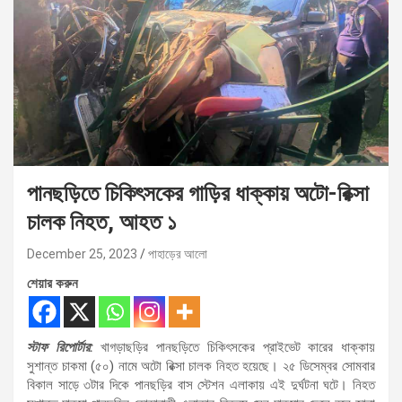
পানছড়িতে চিকিৎসকের গাড়ির ধাক্কায় অটো-রিক্সা
চালক নিহত, আহত ১
December 25, 2023
পাহাড়ের আলো
শেয়ার করুন
স্টাফ রিপোর্টার:
খাগড়াছড়ির পানছড়িতে চিকিৎসকের প্রাইভেট কারের ধাক্কায়
সুশান্ত চাকমা (৫০) নামে অটো রিক্সা চালক নিহত হয়েছে। ২৫ ডিসেম্বর সোমবার
বিকাল সাড়ে ৩টার দিকে পানছড়ির বাস স্টেশন এলাকায় এই দুর্ঘটনা ঘটে। নিহত