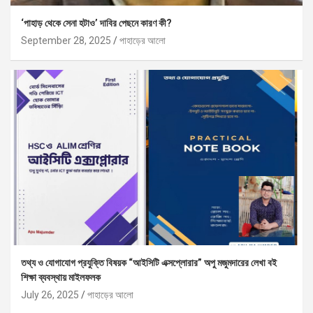
‘পাহাড় থেকে সেনা হটাও’ দাবির পেছনে কারণ কী?
September 28, 2025
পাহাড়ের আলো
তথ্য ও যোগাযোগ প্রযুক্তি বিষয়ক “আইসিটি এক্সপ্লোরার” অপু মজুমদারের লেখা বই
শিক্ষা ব্যবস্থায় মাইলফলক
July 26, 2025
পাহাড়ের আলো