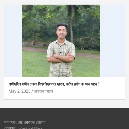
লক্ষ্মীছড়ির সজীব চাকমা বিশ্ববিদ্যালয়ে ছাত্র, কষ্টের গল্পটা ক’জনে জানে !
May 2, 2025
পাহাড়ের আলো
সম্পাদকঃ মো: মোবারক হোসেন
মোবাইল : ০১৫৫৩২৪৪৪০১