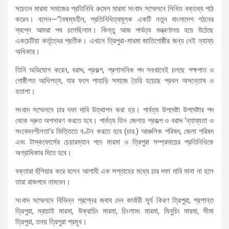
সচেতন মারমা সমাজের প্রতিনিধি রুমেল মারমা সংবাদ সম্মেলনে লিখিত বক্তব্য পাঠ
করেন। বলেন—“বৈষম্যহীন, প্রতিনিধিত্বমূলক একটি নতুন বাংলাদেশ গঠনের
স্বপ্নে আমরা পথ চলেছিলাম। কিন্তু আজ পার্বত্য মন্ত্রণালয় হয়ে উঠেছে
একচেটিয়া কর্তৃত্বের প্রতীক। এখানে ত্রিপুরা-মারমা জাতিগোষ্ঠীর জন্য নেই ন্যায্য
অধিকার।
তিনি অভিযোগ করেন, বরাদ্দ, প্রকল্প, প্রশাসনিক পদ সবখানেই চলছে পক্ষপাত ও
গোষ্ঠীগত আধিপত্য, যার ফলে পাহাড়ি সমাজে তৈরি হয়েছে প্রবল অসন্তোষ ও
হতাশা।
সংবাদ সম্মেলনে চার দফা দাবি উত্থাপন করা হয়। পার্বত্য উপদেষ্টা উপদেষ্টার পদ
থেকে দ্রুত অপসারণ করতে হবে। পার্বত্য তিন জেলায় প্রকল্প ও বরাদ্দ ‘ন্যায্যতা ও
সংবেদনশীলতা’র ভিত্তিতে বণ্টন করতে হবে (চার.) আঞ্চলিক পরিষদ, জেলা পরিষদ
এবং টাস্কফোর্সের চেয়ারম্যান পদে মারমা ও ত্রিপুরা সম্প্রদায়ের প্রতিনিধিকে
অগ্রাধিকার দিতে হবে।
বক্তারা হুঁশিয়ার করে বলেন আগামী এক সপ্তাহের মধ্যে চার দফা দাবি মানা না হলে
তারা রাজপথে নামবেন।
সংবাদ সম্মেলনে বিভিন্ন প্রশ্নের জবাব দেন কার্বারী সূর্য কিরণ ত্রিপুরা, প্রশান্ত
ত্রিপুরা, ম্রাচাই মারমা, উক্রাচিং মারমা, চিংলামং মারমা, মিনুচিং মারমা, সীমা
ত্রিপুরা, তনয় ত্রিপুরা প্রমুখ।